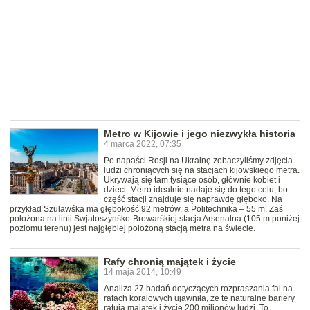
Metro w Kijowie i jego niezwykła historia
4 marca 2022, 07:35
Po napaści Rosji na Ukrainę zobaczyliśmy zdjęcia
ludzi chroniących się na stacjach kijowskiego metra.
Ukrywają się tam tysiące osób, głównie kobiet i
dzieci. Metro idealnie nadaje się do tego celu, bo
część stacji znajduje się naprawdę głęboko. Na
przykład Szulawśka ma głębokość 92 metrów, a Politechnika – 55 m. Zaś
położona na linii Swjatoszynśko-Browarśkiej stacja Arsenalna (105 m poniżej
poziomu terenu) jest najgłębiej położoną stacją metra na świecie.
Rafy chronią majątek i życie
14 maja 2014, 10:49
Analiza 27 badań dotyczących rozpraszania fal na
rafach koralowych ujawniła, że te naturalne bariery
ratują majątek i życie 200 milionów ludzi. To