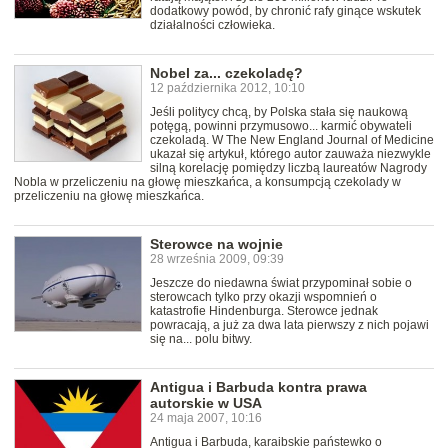
dodatkowy powód, by chronić rafy ginące wskutek
działalności człowieka.
Nobel za... czekoladę?
12 października 2012, 10:10
Jeśli politycy chcą, by Polska stała się naukową
potęgą, powinni przymusowo... karmić obywateli
czekoladą. W The New England Journal of Medicine
ukazał się artykuł, którego autor zauważa niezwykle
silną korelację pomiędzy liczbą laureatów Nagrody
Nobla w przeliczeniu na głowę mieszkańca, a konsumpcją czekolady w
przeliczeniu na głowę mieszkańca.
Sterowce na wojnie
28 września 2009, 09:39
Jeszcze do niedawna świat przypominał sobie o
sterowcach tylko przy okazji wspomnień o
katastrofie Hindenburga. Sterowce jednak
powracają, a już za dwa lata pierwszy z nich pojawi
się na... polu bitwy.
Antigua i Barbuda kontra prawa
autorskie w USA
24 maja 2007, 10:16
Antigua i Barbuda, karaibskie państewko o