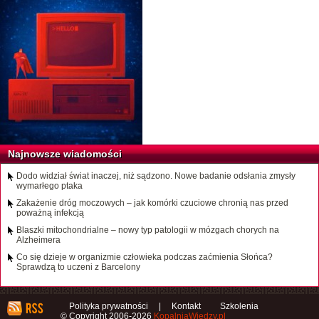
Najnowsze wiadomości
Dodo widział świat inaczej, niż sądzono. Nowe badanie odsłania zmysły
wymarłego ptaka
Zakażenie dróg moczowych – jak komórki czuciowe chronią nas przed
poważną infekcją
Blaszki mitochondrialne – nowy typ patologii w mózgach chorych na
Alzheimera
Co się dzieje w organizmie człowieka podczas zaćmienia Słońca?
Sprawdzą to uczeni z Barcelony
Polityka prywatności
|
Kontakt
Szkolenia
© Copyright 2006-2026
KopalniaWiedzy.pl