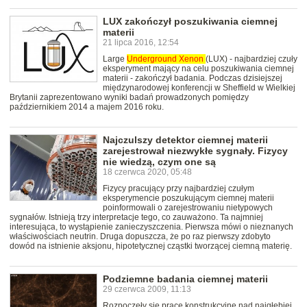
LUX zakończył poszukiwania ciemnej
materii
21 lipca 2016, 12:54
Large
Underground
Xenon
(LUX) - najbardziej czuły
eksperyment mający na celu poszukiwania ciemnej
materii - zakończył badania. Podczas dzisiejszej
międzynarodowej konferencji w Sheffield w Wielkiej
Brytanii zaprezentowano wyniki badań prowadzonych pomiędzy
październikiem 2014 a majem 2016 roku.
Najczulszy detektor ciemnej materii
zarejestrował niezwykłe sygnały. Fizycy
nie wiedzą, czym one są
18 czerwca 2020, 05:48
Fizycy pracujący przy najbardziej czułym
eksperymencie poszukującym ciemnej materii
poinformowali o zarejestrowaniu nietypowych
sygnałów. Istnieją trzy interpretacje tego, co zauważono. Ta najmniej
interesująca, to wystąpienie zanieczyszczenia. Pierwsza mówi o nieznanych
właściwościach neutrin. Druga dopuszcza, że po raz pierwszy zdobyto
dowód na istnienie aksjonu, hipotetycznej cząstki tworzącej ciemną materię.
Podziemne badania ciemnej materii
29 czerwca 2009, 11:13
Rozpoczęły się prace konstrukcyjne nad najgłębiej