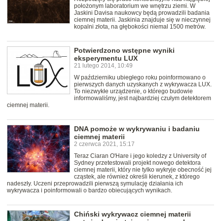
położonym laboratorium we wnętrzu ziemi. W
Jaskini Davisa naukowcy będą prowadzili badania
ciemnej materii. Jaskinia znajduje się w nieczynnej
kopalni złota, na głębokości niemal 1500 metrów.
Potwierdzono wstępne wyniki
eksperymentu LUX
21 lutego 2014, 10:49
W październiku ubiegłego roku poinformowano o
pierwszych danych uzyskanych z wykrywacza LUX.
To niezwykłe urządzenie, o którego budowie
informowaliśmy, jest najbardziej czułym detektorem
ciemnej materii.
DNA pomoże w wykrywaniu i badaniu
ciemnej materii
2 czerwca 2021, 15:17
Teraz Ciaran O'Hare i jego koledzy z University of
Sydney przetestowali projekt nowego detektora
ciemnej materii, który nie tylko wykryje obecność jej
cząstek, ale również określi kierunek, z którego
nadeszły. Uczeni przeprowadzili pierwszą symulację działania ich
wykrywacza i poinformowali o bardzo obiecujących wynikach.
Chiński wykrywacz ciemnej materii