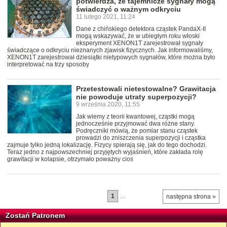
potwierdza, że tajemnicze sygnały mogą
świadczyć o ważnym odkryciu
11 lutego 2021, 11:24
Dane z chińskiego detektora cząstek PandaX-II
mogą wskazywać, że w ubiegłym roku włoski
eksperyment XENON1T zarejestrował sygnały
świadczące o odkryciu nieznanych zjawisk fizycznych. Jak informowaliśmy,
XENON1T zarejestrował dziesiątki nietypowych sygnałów, które można było
interpretować na trzy sposoby
Przetestowali nietestowalne? Grawitacja
nie powoduje utraty superpozycji?
9 września 2020, 11:55
Jak wiemy z teorii kwantowej, cząstki mogą
jednocześnie przyjmować dwa różne stany.
Podręczniki mówią, że pomiar stanu cząstek
prowadzi do zniszczenia superpozycji i cząstka
zajmuje tylko jedną lokalizację. Fizycy spierają się, jak do tego dochodzi.
Teraz jedno z najpowszechniej przyjętych wyjaśnień, które zakłada rolę
grawitacji w kolapsie, otrzymało poważny cios
1
…
następna strona »
Zostań Patronem