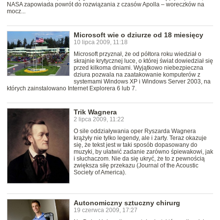
NASA zapowiada powrót do rozwiązania z czasów Apolla – woreczków na
mocz...
Microsoft wie o dziurze od 18 miesięcy
10 lipca 2009, 11:18
Microsoft przyznał, że od półtora roku wiedział o
skrajnie krytycznej luce, o której świat dowiedział się
przed kilkoma dniami. Wyjątkowo niebezpieczna
dziura pozwala na zaatakowanie komputerów z
systemami Windows XP i Windows Server 2003, na
których zainstalowano Internet Explorera 6 lub 7.
Trik Wagnera
2 lipca 2009, 11:22
O sile oddziaływania oper Ryszarda Wagnera
krążyły nie tylko legendy, ale i żarty. Teraz okazuje
się, że tekst jest w taki sposób dopasowany do
muzyki, by ułatwić zadanie zarówno śpiewakowi, jak
i słuchaczom. Nie da się ukryć, że to z pewnością
zwiększa siłę przekazu (Journal of the Acoustic
Society of America).
Autonomiczny sztuczny chirurg
19 czerwca 2009, 17:27