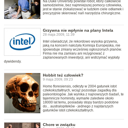
Na Duke University powstał robot, który całkowicie
samodzielnie, bez najmniejszej pomocy człowieka,
jest w stanie zlokalizować w ludzkim ciele odłamek i
precyzyjnie skierować nań narzędzia chirurgiczne.
Grzywna nie wpłynie na plany Intela
28 maja 2009, 11:39
Intel oświadczył, że rekordowo wysoka grzywna,
jaką na koncern nałożyła Komisja Europejska, nie
spowoduje zmiany wcześniej ogłoszonych planów.
Firma nie ma zamiaru ani rezygnować z
zaplanowanych inwestycji, ani wstrzymać wypłaty
dywidendy.
Hobbit też człowiek?
9 maja 2009, 09:23
Homo floresiensis, odkryty w 2004 gatunek istot
człekokształtnych, wciąż pozostaje zagadką dla
paleontologów. Jak wynika z najnowszych badań, te
tajemnicze hominidy, wymarłe zaledwie około
18000 lat temu, posiadały stopy bardzo podobne
do... australopiteków - jednego z najstarszych
gatunków istot człekokształtnych.
Chore w związku