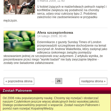
5 marca 2009, 11:40
U kobiet żyjących w małżeństwach pełnych napięć i
konfliktów zwiększa się podatność na choroby
serca, udary oraz cukrzycę typu 2. Podobnej
zależności nie zaobserwowano w przypadku
mężczyzn.
Afera szczepionkowa
14 lutego 2009, 00:46
Dziennikarze z gazety Sunday Times of London
przeprowadzili szczegółowe dochodzenie na temat
poczynań dr. Andrew Wakefielda, który zasłynął jako
odkrywca rzekomego związku pomiędzy
stosowaniem jednej ze szczepionek oraz autyzmem. Z artykułu wynika, że
prezentowane przez niego "wyniki badań" nie były zwyczajnie błędne -
zostały one świadomie zafałszowane.
…
26
« poprzednia strona
następna strona »
Zostań Patronem
Od 2006 roku popularyzujemy naukę. Chcemy się rozwijać i dostarczać
naszym Czytelnikom jeszcze więcej atrakcyjnych treści wysokiej jakości.
Dlatego postanowiliśmy poprosić o wsparcie. Zostań naszym Patronem i
pomóż nam rozwijać KopalnięWiedzy.