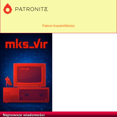
Patroni KopalniWiedzy
Najnowsze wiadomości