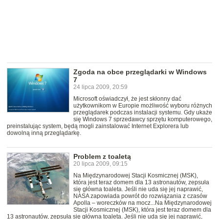
Zgoda na obce przeglądarki w Windows
7
24 lipca 2009, 20:59
Microsoft oświadczył, że jest skłonny dać
użytkownikom w Europie możliwość wyboru różnych
przeglądarek podczas instalacji systemu. Gdy ukaże
się Windows 7 sprzedawcy sprzętu komputerowego,
preinstalując system, będą mogli zainstalować Internet Explorera lub
dowolną inną przeglądarkę.
Problem z toaletą
20 lipca 2009, 09:15
Na Międzynarodowej Stacji Kosmicznej (MSK),
która jest teraz domem dla 13 astronautów, zepsuła
się główna toaleta. Jeśli nie uda się jej naprawić,
NASA zapowiada powrót do rozwiązania z czasów
Apolla – woreczków na mocz...Na Międzynarodowej
Stacji Kosmicznej (MSK), która jest teraz domem dla
13 astronautów, zepsuła się główna toaleta. Jeśli nie uda się jej naprawić,