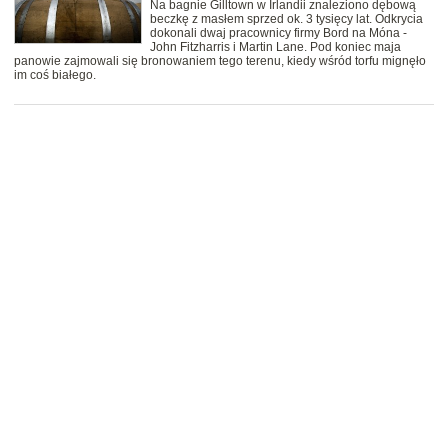
Na bagnie Gilltown w Irlandii znaleziono dębową
beczkę z masłem sprzed ok. 3 tysięcy lat. Odkrycia
dokonali dwaj pracownicy firmy Bord na Móna -
John Fitzharris i Martin Lane. Pod koniec maja
panowie zajmowali się bronowaniem tego terenu, kiedy wśród torfu mignęło
im coś białego.