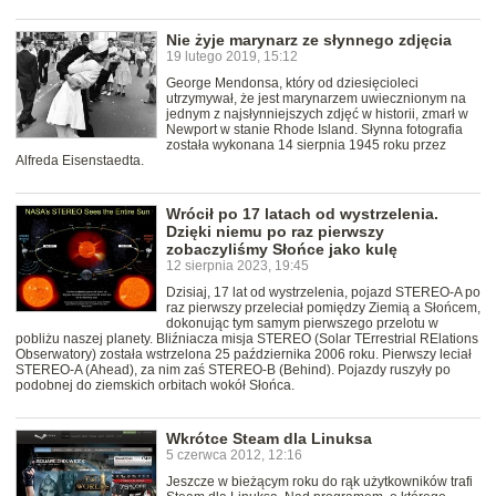
Nie żyje marynarz ze słynnego zdjęcia
19 lutego 2019, 15:12
George Mendonsa, który od dziesięcioleci
utrzymywał, że jest marynarzem uwiecznionym na
jednym z najsłynniejszych zdjęć w historii, zmarł w
Newport w stanie Rhode Island. Słynna fotografia
została wykonana 14 sierpnia 1945 roku przez
Alfreda Eisenstaedta.
Wrócił po 17 latach od wystrzelenia.
Dzięki niemu po raz pierwszy
zobaczyliśmy Słońce jako kulę
12 sierpnia 2023, 19:45
Dzisiaj, 17 lat od wystrzelenia, pojazd STEREO-A po
raz pierwszy przeleciał pomiędzy Ziemią a Słońcem,
dokonując tym samym pierwszego przelotu w
pobliżu naszej planety. Bliźniacza misja STEREO (Solar TErrestrial RElations
Obserwatory) została wstrzelona 25 października 2006 roku. Pierwszy leciał
STEREO-A (Ahead), za nim zaś STEREO-B (Behind). Pojazdy ruszyły po
podobnej do ziemskich orbitach wokół Słońca.
Wkrótce Steam dla Linuksa
5 czerwca 2012, 12:16
Jeszcze w bieżącym roku do rąk użytkowników trafi