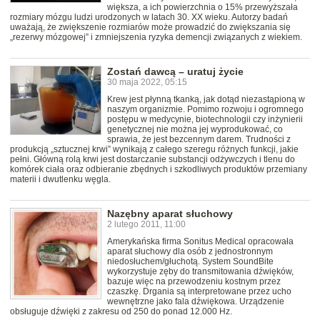
większa, a ich powierzchnia o 15% przewyższała
rozmiary mózgu ludzi urodzonych w latach 30. XX wieku. Autorzy badań
uważają, że zwiększenie rozmiarów może prowadzić do zwiększania się
„rezerwy mózgowej” i zmniejszenia ryzyka demencji związanych z wiekiem.
Zostań dawcą – uratuj życie
30 maja 2022, 05:15
Krew jest płynną tkanką, jak dotąd niezastąpioną w
naszym organizmie. Pomimo rozwoju i ogromnego
postępu w medycynie, biotechnologii czy inżynierii
genetycznej nie można jej wyprodukować, co
sprawia, że jest bezcennym darem. Trudności z
produkcją „sztucznej krwi” wynikają z całego szeregu różnych funkcji, jakie
pełni. Główną rolą krwi jest dostarczanie substancji odżywczych i tlenu do
komórek ciała oraz odbieranie zbędnych i szkodliwych produktów przemiany
materii i dwutlenku węgla.
Nazębny aparat słuchowy
2 lutego 2011, 11:00
Amerykańska firma Sonitus Medical opracowała
aparat słuchowy dla osób z jednostronnym
niedosłuchem/głuchotą. System SoundBite
wykorzystuje zęby do transmitowania dźwięków,
bazuje więc na przewodzeniu kostnym przez
czaszkę. Drgania są interpretowane przez ucho
wewnętrzne jako fala dźwiękowa. Urządzenie
obsługuje dźwięki z zakresu od 250 do ponad 12.000 Hz.