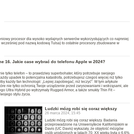
eniowy procesor dla wysoko wydajnych serwerów wykorzystujących co najmniej
e wcześniej pod nazwą kodową Tulsa) to ostatnie procesory zbudowane w
ne 16. Jakie case wybrać do telefonu Apple w 2024?
 nie tylko telefon – to prawdziwy superbohater, który potrzebuje swojego
ażdy upadek to potencjalna katastrofa, potrzebujesz czegoś więcej niż tylko
y każdy fan technologii: „Lepiej zapobiegać, niż leczyć”. W tym artykule
tóre nie tylko ochronią Twoje urządzenie przed zarysowaniami i wstrząsami, ale
go Ultra Hybrid po wytrzymały Rugged Armor, a także smukły Thin Fit –
wojego stylu życia.
Ludzki mózg robi się coraz większy
26 marca 2024, 15:45
Ludzki mózg robi się coraz większy. Badania
przeprowadzone na Uniwersytecie Kalifornijskim w
Davis (UC Davis) wykazały, że objętość mózgów
osób urodzonych w latach 70. XX wieku była o 6,6%