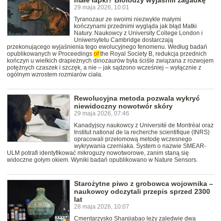
małe łapki? Biolodzy wyjaśnili zagadkę
29 maja 2026, 10:01
Tyranozaur ze swoimi niezwykle małymi
kończynami przednimi wygląda jak błąd Matki
Natury. Naukowcy z University College London i
Uniwersytetu Cambridge dostarczają
przekonującego wyjaśnienia tego ewolucyjnego fenomenu. Według badań
opublikowanych w Proceedings
of
the Royal Society B, redukcja przednich
kończyn u wielkich drapieżnych dinozaurów była ściśle związana z rozwojem
potężnych czaszek i szczęk, a nie – jak sądzono wcześniej – wyłącznie z
ogólnym wzrostem rozmiarów ciała.
Rewolucyjna metoda pozwala wykryć
niewidoczny nowotwór skóry
29 maja 2026, 07:46
Kanadyjscy naukowcy z Université de Montréal oraz
Institut national de la recherche scientifique (INRS)
opracowali przełomową metodę wczesnego
wykrywania czerniaka. System o nazwie SMEAR-
ULM potrafi identyfikować mikroguzy nowotworowe, zanim staną się
widoczne gołym okiem. Wyniki badań opublikowano w Nature Sensors.
Starożytne piwo z grobowca wojownika –
naukowcy odczytali przepis sprzed 2300
lat
28 maja 2026, 10:07
Cmentarzysko Shanjiabao leży zaledwie dwa