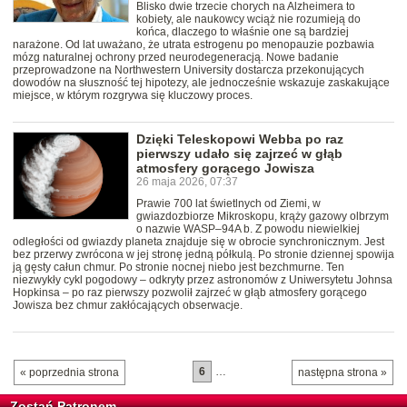
Blisko dwie trzecie chorych na Alzheimera to
kobiety, ale naukowcy wciąż nie rozumieją do
końca, dlaczego to właśnie one są bardziej
narażone. Od lat uważano, że utrata estrogenu po menopauzie pozbawia
mózg naturalnej ochrony przed neurodegeneracją. Nowe badanie
przeprowadzone na Northwestern University dostarcza przekonujących
dowodów na słuszność tej hipotezy, ale jednocześnie wskazuje zaskakujące
miejsce, w którym rozgrywa się kluczowy proces.
Dzięki Teleskopowi Webba po raz
pierwszy udało się zajrzeć w głąb
atmosfery gorącego Jowisza
26 maja 2026, 07:37
Prawie 700 lat świetlnych od Ziemi, w
gwiazdozbiorze Mikroskopu, krąży gazowy olbrzym
o nazwie WASP–94A b. Z powodu niewielkiej
odległości od gwiazdy planeta znajduje się w obrocie synchronicznym. Jest
bez przerwy zwrócona w jej stronę jedną półkulą. Po stronie dziennej spowija
ją gęsty całun chmur. Po stronie nocnej niebo jest bezchmurne. Ten
niezwykły cykl pogodowy – odkryty przez astronomów z Uniwersytetu Johnsa
Hopkinsa – po raz pierwszy pozwolił zajrzeć w głąb atmosfery gorącego
Jowisza bez chmur zakłócających obserwacje.
6
…
« poprzednia strona
następna strona »
Zostań Patronem