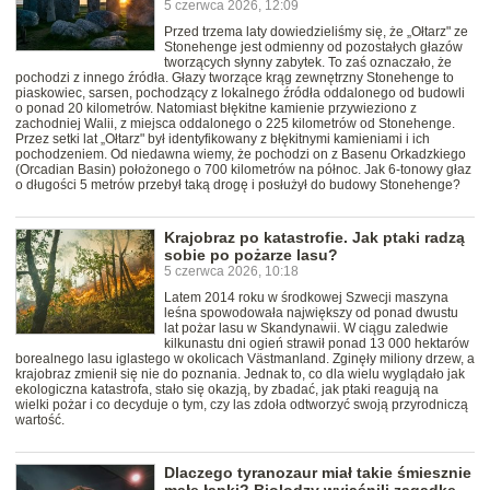
5 czerwca 2026, 12:09
Przed trzema laty dowiedzieliśmy się, że „Ołtarz" ze
Stonehenge jest odmienny od pozostałych głazów
tworzących słynny zabytek. To zaś oznaczało, że
pochodzi z innego źródła. Głazy tworzące krąg zewnętrzny Stonehenge to
piaskowiec, sarsen, pochodzący z lokalnego źródła oddalonego od budowli
o ponad 20 kilometrów. Natomiast błękitne kamienie przywieziono z
zachodniej Walii, z miejsca oddalonego o 225 kilometrów od Stonehenge.
Przez setki lat „Ołtarz" był identyfikowany z błękitnymi kamieniami i ich
pochodzeniem. Od niedawna wiemy, że pochodzi on z Basenu Orkadzkiego
(Orcadian Basin) położonego o 700 kilometrów na północ. Jak 6-tonowy głaz
o długości 5 metrów przebył taką drogę i posłużył do budowy Stonehenge?
Krajobraz po katastrofie. Jak ptaki radzą
sobie po pożarze lasu?
5 czerwca 2026, 10:18
Latem 2014 roku w środkowej Szwecji maszyna
leśna spowodowała największy od ponad dwustu
lat pożar lasu w Skandynawii. W ciągu zaledwie
kilkunastu dni ogień strawił ponad 13 000 hektarów
borealnego lasu iglastego w okolicach Västmanland. Zginęły miliony drzew, a
krajobraz zmienił się nie do poznania. Jednak to, co dla wielu wyglądało jak
ekologiczna katastrofa, stało się okazją, by zbadać, jak ptaki reagują na
wielki pożar i co decyduje o tym, czy las zdoła odtworzyć swoją przyrodniczą
wartość.
Dlaczego tyranozaur miał takie śmiesznie