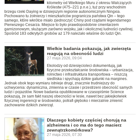
kilometry od Wielkiego Muru z okresu Walczących
Królestw (475–221 p.n.e.), tuż przy wschodnim
brzegu rzeki Daying w dzisiejszym regionie autonomicznym Ningxia.
Pochowano tu żołnierzy i mieszkańców pogranicza państwa Qin – tego
samego, które wkrótce miało zjednoczyć Chiny pod rządami legendarnego
Pierwszego Cesarza. Miejsce to było prawdopodobnie cmentarzem
garnizonowym, służącym zarówno wojsku, jak i okolicznej ludności cywilnej.
Spośród 183 odkrytych grobów aż 179 należało właśnie do ludzi Qin.
Wielkie badania pokazują, jak zwierzęta
reagują na obecność ludzi
27 maja 2026, 09:04
Ekolodzy od dziesięcioleci dokumentują, jak
fizyczne przekształcanie środowiska – urbanizacja,
rolnictwo i infrastruktura transportowa – niszczą
siedliska i spychają dzikie gatunki na margines.
Jednak obok tego wymiaru istnieje drugi, znacznie trudniejszy do
uchwycenia: dynamiczna, zmienna w czasie i przestrzeni obecność samych
ludzi i pojazdów. Nowe badania opublikowane w czasopiśmie Science
pokazują, że sam fakt naszej obecności w lesie, nawet bez jakiejkolwiek
fizycznej ingerencji w środowisko, potrafi głęboko i mierzalnie zmienić
zachowanie dzikich zwierząt.
Dlaczego kobiety częściej chorują na
alzheimera i co ma do tego macierz
zewnątrzkomórkowa?
27 maja 2026, 07:30