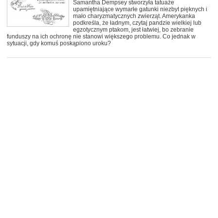
Samantha Dempsey stworzyła tatuaże
upamiętniające wymarłe gatunki niezbyt pięknych i
mało charyzmatycznych zwierząt. Amerykanka
podkreśla, że ładnym, czytaj pandzie wielkiej lub
egzotycznym ptakom, jest łatwiej, bo zebranie
funduszy na ich ochronę nie stanowi większego problemu. Co jednak w
sytuacji, gdy komuś poskąpiono uroku?