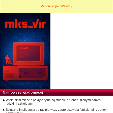
Patroni KopalniWiedzy
Najnowsze wiadomości
W etruskim mieście odkryto rytualną studnię z nienaruszonymi darami i
ludzkimi szkieletami
Sztuczna inteligencja po raz pierwszy zaprojektowała funkcjonalny genom