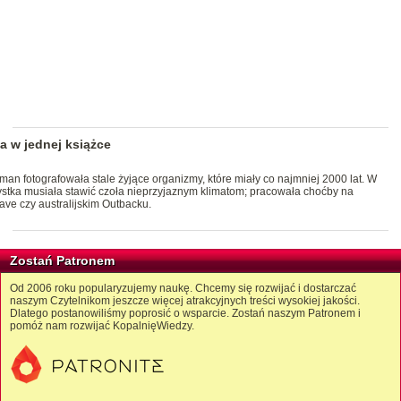
a w jednej książce
man fotografowała stale żyjące organizmy, które miały co najmniej 2000 lat. W
ystka musiała stawić czoła nieprzyjaznym klimatom; pracowała choćby na
jave czy australijskim Outbacku.
Zostań Patronem
Od 2006 roku popularyzujemy naukę. Chcemy się rozwijać i dostarczać
naszym Czytelnikom jeszcze więcej atrakcyjnych treści wysokiej jakości.
Dlatego postanowiliśmy poprosić o wsparcie. Zostań naszym Patronem i
pomóż nam rozwijać KopalnięWiedzy.