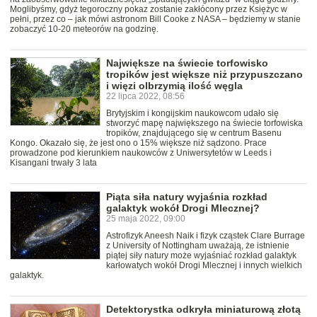
Moglibyśmy, gdyż tegoroczny pokaz zostanie zakłócony przez Księżyc w
pełni, przez co – jak mówi astronom Bill Cooke z NASA – będziemy w stanie
zobaczyć 10-20 meteorów na godzinę.
Największe na świecie torfowisko
tropików jest większe niż przypuszczano
i więzi olbrzymią ilość węgla
22 lipca 2022, 08:56
Brytyjskim i kongijskim naukowcom udało się
stworzyć mapę największego na świecie torfowiska
tropików, znajdującego się w centrum Basenu
Kongo. Okazało się, że jest ono o 15% większe niż sądzono. Prace
prowadzone pod kierunkiem naukowców z Uniwersytetów w Leeds i
Kisangani trwały 3 lata
Piąta siła natury wyjaśnia rozkład
galaktyk wokół Drogi Mlecznej?
25 maja 2022, 09:00
Astrofizyk Aneesh Naik i fizyk cząstek Clare Burrage
z University of Nottingham uważają, że istnienie
piątej siły natury może wyjaśniać rozkład galaktyk
karłowatych wokół Drogi Mlecznej i innych wielkich
galaktyk.
Detektorystka odkryła miniaturową złotą