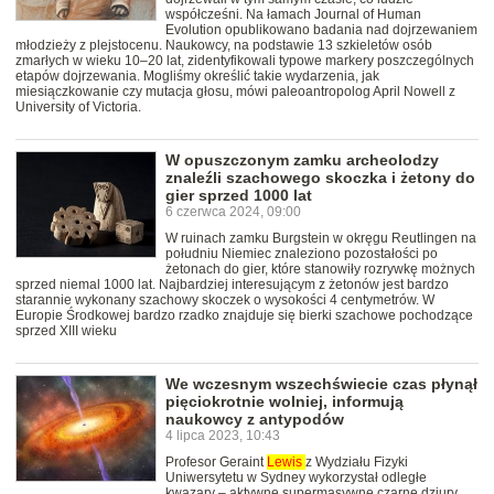
współcześni. Na łamach Journal of Human
Evolution opublikowano badania nad dojrzewaniem
młodzieży z plejstocenu. Naukowcy, na podstawie 13 szkieletów osób
zmarłych w wieku 10–20 lat, zidentyfikowali typowe markery poszczególnych
etapów dojrzewania. Mogliśmy określić takie wydarzenia, jak
miesiączkowanie czy mutacja głosu, mówi paleoantropolog April Nowell z
University of Victoria.
W opuszczonym zamku archeolodzy
znaleźli szachowego skoczka i żetony do
gier sprzed 1000 lat
6 czerwca 2024, 09:00
W ruinach zamku Burgstein w okręgu Reutlingen na
południu Niemiec znaleziono pozostałości po
żetonach do gier, które stanowiły rozrywkę możnych
sprzed niemal 1000 lat. Najbardziej interesującym z żetonów jest bardzo
starannie wykonany szachowy skoczek o wysokości 4 centymetrów. W
Europie Środkowej bardzo rzadko znajduje się bierki szachowe pochodzące
sprzed XIII wieku
We wczesnym wszechświecie czas płynął
pięciokrotnie wolniej, informują
naukowcy z antypodów
4 lipca 2023, 10:43
Profesor Geraint
Lewis
z Wydziału Fizyki
Uniwersytetu w Sydney wykorzystał odległe
kwazary – aktywne supermasywne czarne dziury