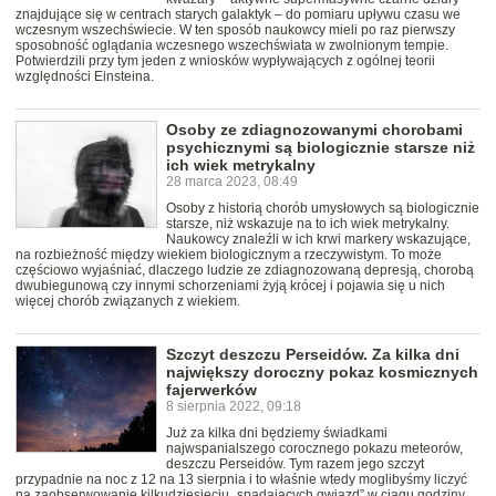
znajdujące się w centrach starych galaktyk – do pomiaru upływu czasu we
wczesnym wszechświecie. W ten sposób naukowcy mieli po raz pierwszy
sposobność oglądania wczesnego wszechświata w zwolnionym tempie.
Potwierdzili przy tym jeden z wniosków wypływających z ogólnej teorii
względności Einsteina.
Osoby ze zdiagnozowanymi chorobami
psychicznymi są biologicznie starsze niż
ich wiek metrykalny
28 marca 2023, 08:49
Osoby z historią chorób umysłowych są biologicznie
starsze, niż wskazuje na to ich wiek metrykalny.
Naukowcy znaleźli w ich krwi markery wskazujące,
na rozbieżność między wiekiem biologicznym a rzeczywistym. To może
częściowo wyjaśniać, dlaczego ludzie ze zdiagnozowaną depresją, chorobą
dwubiegunową czy innymi schorzeniami żyją krócej i pojawia się u nich
więcej chorób związanych z wiekiem.
Szczyt deszczu Perseidów. Za kilka dni
największy doroczny pokaz kosmicznych
fajerwerków
8 sierpnia 2022, 09:18
Już za kilka dni będziemy świadkami
najwspanialszego corocznego pokazu meteorów,
deszczu Perseidów. Tym razem jego szczyt
przypadnie na noc z 12 na 13 sierpnia i to właśnie wtedy moglibyśmy liczyć
na zaobserwowanie kilkudziesięciu „spadających gwiazd” w ciągu godziny.