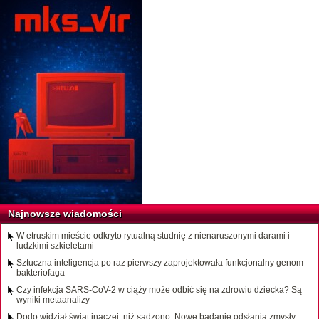
Najnowsze wiadomości
W etruskim mieście odkryto rytualną studnię z nienaruszonymi darami i
ludzkimi szkieletami
Sztuczna inteligencja po raz pierwszy zaprojektowała funkcjonalny genom
bakteriofaga
Czy infekcja SARS-CoV-2 w ciąży może odbić się na zdrowiu dziecka? Są
wyniki metaanalizy
Dodo widział świat inaczej, niż sądzono. Nowe badanie odsłania zmysły