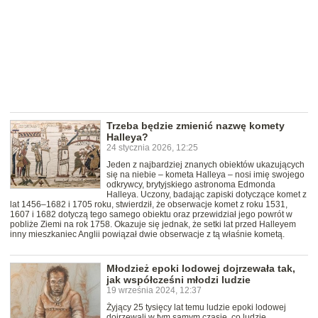
Trzeba będzie zmienić nazwę komety
Halleya?
24 stycznia 2026, 12:25
Jeden z najbardziej znanych obiektów ukazujących
się na niebie – kometa Halleya – nosi imię swojego
odkrywcy, brytyjskiego astronoma Edmonda
Halleya. Uczony, badając zapiski dotyczące komet z
lat 1456–1682 i 1705 roku, stwierdził, że obserwacje komet z roku 1531,
1607 i 1682 dotyczą tego samego obiektu oraz przewidział jego powrót w
pobliże Ziemi na rok 1758. Okazuje się jednak, że setki lat przed Halleyem
inny mieszkaniec Anglii powiązał dwie obserwacje z tą właśnie kometą.
Młodzież epoki lodowej dojrzewała tak,
jak współcześni młodzi ludzie
19 września 2024, 12:37
Żyjący 25 tysięcy lat temu ludzie epoki lodowej
dojrzewali w tym samym czasie, co ludzie