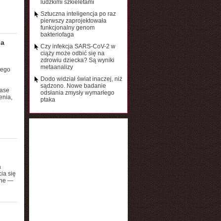
ludzkimi szkieletami
Sztuczna inteligencja po raz
pierwszy zaprojektowała
funkcjonalny genom
bakteriofaga
na
Czy infekcja SARS-CoV-2 w
ciąży może odbić się na
zdrowiu dziecka? Są wyniki
metaanalizy
zego
Dodo widział świat inaczej, niż
sądzono. Nowe badanie
base
odsłania zmysły wymarłego
enia,
ptaka
a
ia się
zne —