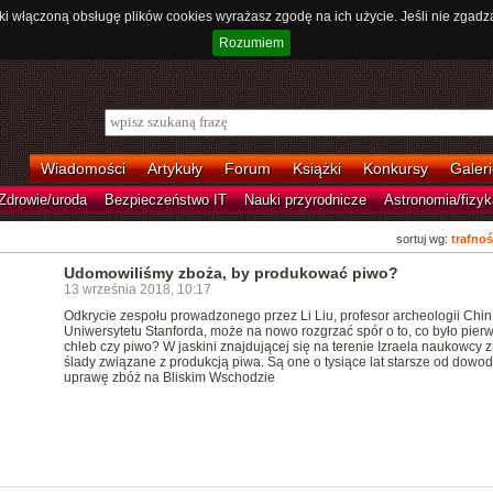
ki włączoną obsługę plików cookies wyrażasz zgodę na ich użycie. Jeśli nie zgadz
Rozumiem
Wiadomości
Artykuły
Forum
Książki
Konkursy
Galeri
Zdrowie/uroda
Bezpieczeństwo IT
Nauki przyrodnicze
Astronomia/fizyk
sortuj wg:
trafnoś
Udomowiliśmy zboża, by produkować piwo?
13 września 2018, 10:17
Odkrycie zespołu prowadzonego przez Li Liu, profesor archeologii Chin
Uniwersytetu Stanforda, może na nowo rozgrzać spór o to, co było pier
chleb czy piwo? W jaskini znajdującej się na terenie Izraela naukowcy z
ślady związane z produkcją piwa. Są one o tysiące lat starsze od dowo
uprawę zbóż na Bliskim Wschodzie