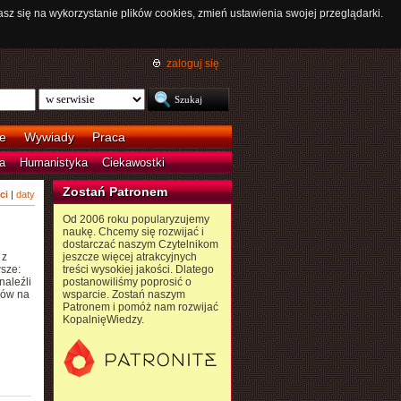
asz się na wykorzystanie plików cookies, zmień ustawienia swojej przeglądarki.
zaloguj się
e
Wywiady
Praca
a
Humanistyka
Ciekawostki
Zostań Patronem
ci
|
daty
Od 2006 roku popularyzujemy
naukę. Chcemy się rozwijać i
dostarczać naszym Czytelnikom
 z
jeszcze więcej atrakcyjnych
wsze:
treści wysokiej jakości. Dlatego
naleźli
postanowiliśmy poprosić o
dów na
wsparcie. Zostań naszym
Patronem i pomóż nam rozwijać
KopalnięWiedzy.