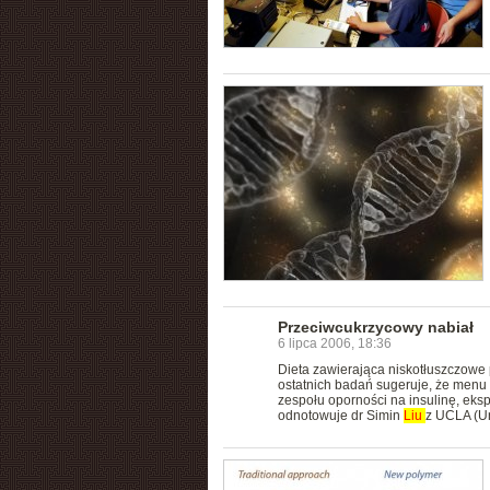
Przeciwcukrzycowy nabiał
6 lipca 2006, 18:36
Dieta zawierająca niskotłuszczowe 
ostatnich badań sugeruje, że menu
zespołu oporności na insulinę, eks
odnotowuje dr Simin
Liu
z UCLA (Uni