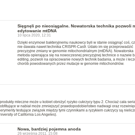
Sięgnęli po nieosiągalne. Nowatorska technika pozwoli 
edytowanie mtDNA
10 lipca 2020, 12:31
Dzięki enzymowi bakteryjnemu naukowcy byli w stanie osiągnąć coś, c
nie dawała nawet technika CRISPR-Cas9. Udało im się przeprowadzić
precyzyjne zmiany w genomie mitochondrialnym (mtDNA). Nowatorska
metoda opierająca się na nowoczesnej precyzyjnej technice o nazwie 
editing, pozwoli na opracowanie nowych technik badania, a może i lecz
chorób powodowanych przez mutacje w genomie mitochondriów.
produkty mleczne może u kobiet obniżyć ryzyko cukrzycy typu 2. Chociaż cała seri
 obfitujące w nabiał może zmniejszyć prawdopodobieństwo nadwagi oraz rozwinięc
perymenty testujące związek między tymi czynnikami a ryzykiem cukrzycy są nielic
versity of California Los Angeles).
Nowa, bardziej pojemna anoda
26 września 2011, 15:08