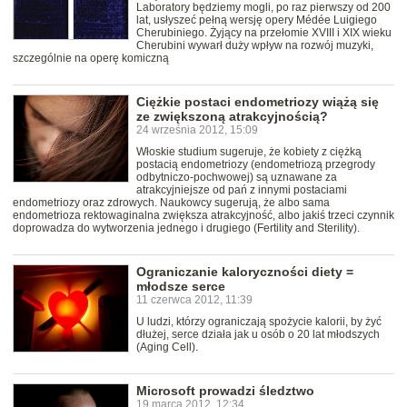
Laboratory będziemy mogli, po raz pierwszy od 200
lat, usłyszeć pełną wersję opery Médée Luigiego
Cherubiniego. Żyjący na przełomie XVIII i XIX wieku
Cherubini wywarł duży wpływ na rozwój muzyki,
szczególnie na operę komiczną
Ciężkie postaci endometriozy wiążą się
ze zwiększoną atrakcyjnością?
24 września 2012, 15:09
Włoskie studium sugeruje, że kobiety z ciężką
postacią endometriozy (endometriozą przegrody
odbytniczo-pochwowej) są uznawane za
atrakcyjniejsze od pań z innymi postaciami
endometriozy oraz zdrowych. Naukowcy sugerują, że albo sama
endometrioza rektowaginalna zwiększa atrakcyjność, albo jakiś trzeci czynnik
doprowadza do wytworzenia jednego i drugiego (Fertility and Sterility).
Ograniczanie kaloryczności diety =
młodsze serce
11 czerwca 2012, 11:39
U ludzi, którzy ograniczają spożycie kalorii, by żyć
dłużej, serce działa jak u osób o 20 lat młodszych
(Aging Cell).
Microsoft prowadzi śledztwo
19 marca 2012, 12:34