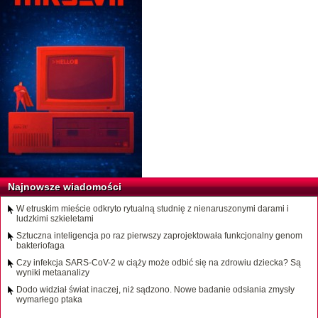
Najnowsze wiadomości
W etruskim mieście odkryto rytualną studnię z nienaruszonymi darami i
ludzkimi szkieletami
Sztuczna inteligencja po raz pierwszy zaprojektowała funkcjonalny genom
bakteriofaga
Czy infekcja SARS-CoV-2 w ciąży może odbić się na zdrowiu dziecka? Są
wyniki metaanalizy
Dodo widział świat inaczej, niż sądzono. Nowe badanie odsłania zmysły
wymarłego ptaka