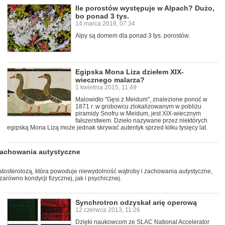
Ile porostów występuje w Alpach? Dużo,
bo ponad 3 tys.
14 marca 2018, 07:34
Alpy są domem dla ponad 3 tys. porostów.
Egipska Mona Liza dziełem XIX-
wiecznego malarza?
1 kwietnia 2015, 11:49
Malowidło "Gęsi z Meidum", znalezione ponoć w
1871 r. w grobowcu zlokalizowanym w pobliżu
piramidy Snofru w Meidum, jest XIX-wiecznym
fałszerstwem. Dzieło nazywane przez niektórych
egipską Mona Lizą może jednak skrywać autentyk sprzed kilku tysięcy lat.
zachowania autystyczne
atosterolozą, która powoduje niewydolność wątroby i zachowania autystyczne,
równo kondycji fizycznej, jak i psychicznej.
Synchrotron odzyskał arię operową
12 czerwca 2013, 11:26
Dzięki naukowcom ze SLAC National Accelerator