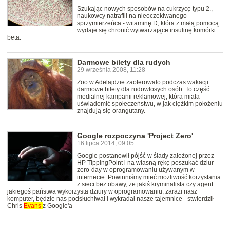
Szukając nowych sposobów na cukrzycę typu 2.,
naukowcy natrafili na nieoczekiwanego
sprzymierzeńca - witaminę D, która z małą pomocą
wydaje się chronić wytwarzające insulinę komórki
beta.
Darmowe bilety dla rudych
29 września 2008, 11:28
Zoo w Adelajdzie zaoferowało podczas wakacji
darmowe bilety dla rudowłosych osób. To część
medialnej kampanii reklamowej, która miała
uświadomić społeczeństwu, w jak ciężkim położeniu
znajdują się orangutany.
Google rozpoczyna 'Project Zero'
16 lipca 2014, 09:05
Google postanowił pójść w ślady założonej przez
HP TippingPoint i na własną rękę poszukać dziur
zero-day w oprogramowaniu używanym w
internecie. Powinniśmy mieć możliwość korzystania
z sieci bez obawy, że jakiś kryminalista czy agent
jakiegoś państwa wykorzysta dziury w oprogramowaniu, zarazi nasz
komputer, będzie nas podsłuchiwał i wykradał nasze tajemnice - stwierdził
Chris
Evans
z Google'a