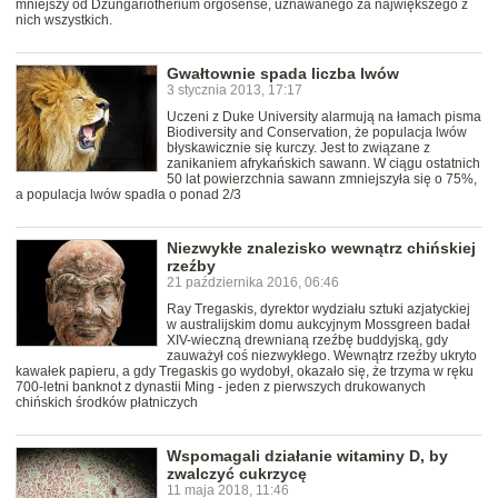
mniejszy od Dzungariotherium orgosense, uznawanego za największego z
nich wszystkich.
Gwałtownie spada liczba lwów
3 stycznia 2013, 17:17
Uczeni z Duke University alarmują na łamach pisma
Biodiversity and Conservation, że populacja lwów
błyskawicznie się kurczy. Jest to związane z
zanikaniem afrykańskich sawann. W ciągu ostatnich
50 lat powierzchnia sawann zmniejszyła się o 75%,
a populacja lwów spadła o ponad 2/3
Niezwykłe znalezisko wewnątrz chińskiej
rzeźby
21 października 2016, 06:46
Ray Tregaskis, dyrektor wydziału sztuki azjatyckiej
w australijskim domu aukcyjnym Mossgreen badał
XIV-wieczną drewnianą rzeźbę buddyjską, gdy
zauważył coś niezwykłego. Wewnątrz rzeźby ukryto
kawałek papieru, a gdy Tregaskis go wydobył, okazało się, że trzyma w ręku
700-letni banknot z dynastii Ming - jeden z pierwszych drukowanych
chińskich środków płatniczych
Wspomagali działanie witaminy D, by
zwalczyć cukrzycę
11 maja 2018, 11:46