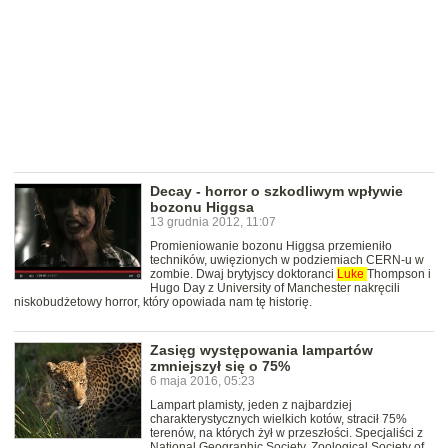
Decay - horror o szkodliwym wpływie
bozonu Higgsa
13 grudnia 2012, 11:07
Promieniowanie bozonu Higgsa przemieniło
techników, uwięzionych w podziemiach CERN-u w
zombie. Dwaj brytyjscy doktoranci
Luke
Thompson i
Hugo Day z University of Manchester nakręcili
niskobudżetowy horror, który opowiada nam tę historię.
Zasięg występowania lampartów
zmniejszył się o 75%
6 maja 2016, 05:23
Lampart plamisty, jeden z najbardziej
charakterystycznych wielkich kotów, stracił 75%
terenów, na których żył w przeszłości. Specjaliści z
National Geographic Society, Zoological Society of