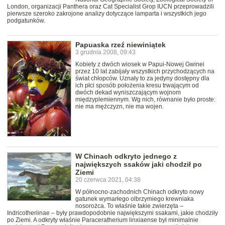
London, organizacji Panthera oraz Cat Specialist Grop IUCN przeprowadzili
pierwsze szeroko zakrojone analizy dotyczące lamparta i wszystkich jego
podgatunków.
Papuaska rzeź niewiniątek
3 grudnia 2008, 09:43
Kobiety z dwóch wiosek w Papui-Nowej Gwinei
przez 10 lat zabijały wszystkich przychodzących na
świat chłopców. Uznały to za jedyny dostępny dla
ich płci sposób położenia kresu trwającym od
dwóch dekad wyniszczającym wojnom
międzyplemiennym. Wg nich, równanie było proste:
nie ma mężczyzn, nie ma wojen.
W Chinach odkryto jednego z
największych ssaków jaki chodził po
Ziemi
20 czerwca 2021, 04:38
W północno-zachodnich Chinach odkryto nowy
gatunek wymarłego olbrzymiego krewniaka
nosorożca. To właśnie takie zwierzęta –
Indricotheriinae – były prawdopodobnie największymi ssakami, jakie chodziły
po Ziemi. A odkryty właśnie Paraceratherium linxiaense był minimalnie