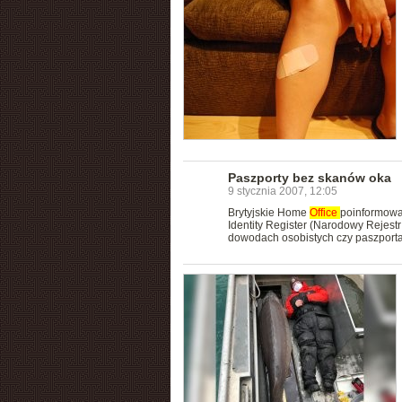
Paszporty bez skanów oka
9 stycznia 2007, 12:05
Brytyjskie Home
Office
poinformował
Identity Register (Narodowy Rejes
dowodach osobistych czy paszporta