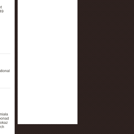
t
49
tional
miała
 ponad
 okaz
ych