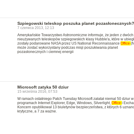
Szpiegowski teleskop poszuka planet pozasłonecznych
7 czerwca 2013, 12:13
Amerykańskie Towarzystwo Astronomiczne informuje, że jeden z dwóch
nieużywanych teleskopów szpiegowskich klasy Hubble'a, które w ubiegł
zostały podarowane NASA przez US National Reconnaissance
Office
(
może zostać wykorzystany podczas misji poszukiwania planet
pozasłonecznych i ciemnej energii
Microsoft zatyka 50 dziur
15 września 2016, 07:53
W ramach ostatniego Patch Tuesday Microsoft załatał niemal 50 dziur w
programach Internet Explorer, Edge, Windows, Silverlight,
Office
i Excha
Koncern opublikował 13 biuletynów bezpieczeństwa, z których 6 uznan
krytyczne, a 7 za ważne.