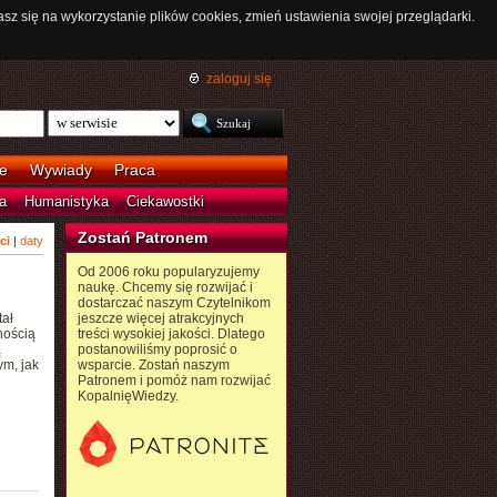
asz się na wykorzystanie plików cookies, zmień ustawienia swojej przeglądarki.
zaloguj się
e
Wywiady
Praca
a
Humanistyka
Ciekawostki
Zostań Patronem
ci
|
daty
Od 2006 roku popularyzujemy
naukę. Chcemy się rozwijać i
dostarczać naszym Czytelnikom
tał
jeszcze więcej atrakcyjnych
nością
treści wysokiej jakości. Dlatego
ą
postanowiliśmy poprosić o
ym, jak
wsparcie. Zostań naszym
Patronem i pomóż nam rozwijać
KopalnięWiedzy.