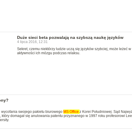
Duże sieci beta pozwalają na szybszą naukę języków
4 lipca 2016, 12:31
Sekret, czemu niektórzy ludzie uczą się języków szybciej, może leżeć w
aktywności ich mózgu podczas relaksu.
ony?
o wycofania swojego pakietu biurowego
MS
Office
z Korei Południowej. Sąd Najwy
u, który domagał się anulowania patentu przyznanego w 1997 roku profesorowi Lee
rsity.