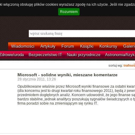
ki włączoną obsługę plików cookies wyrażasz zgodę na ich użycie. Jeśli nie zgadz
Rozumiem
Wiadomości
Artykuły
Forum
Książki
Konkursy
Galeri
Zdrowie/uroda
Bezpieczeństwo IT
Nauki przyrodnicze
Astronomia/fizyk
sortuj wg:
trafnoś
Microsoft - solidne wyniki, mieszane komentarze
28 stycznia 2011, 13:26
Opublikowane właśnie przez Microsoft wyniki finansowe za ostatni kwar
(dla koncernu jest to drugi kwartał roku finansowego 2011), będą z pew
przedmiotem dogłębnych analiz. Koncern udowodnił, że jego finanse s
bardzo stabilne, jednak analitycy poszukują sygnałów świadczących o t
firma poradzi sobie na zmieniającym się rynku IT.