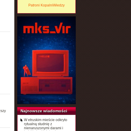
Patroni KopalniWiedzy
Najnowsze wiadomości
ższy
W etruskim mieście odkryto
rytualną studnię z
nienaruszonymi darami i