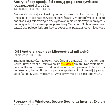
Amerykańscy specjaliści testują gogle rzeczywistości
rozszerzonej dla psów
13 października 2020, 13:26
Amerykańscy specjaliści testują gogle rzeczywistości rozszerzonej dla 
Dzięki nim ma się zwiększyć bezpieczeństwo czworonogów i ich opiek
podczas akcji ratowniczych czy wykrywania materiałów wybuchowych. 
pomocą technologii rozwijanej przez firmę Command Sight opiekun ma
dawać psu polecenia kierunkowe, pozostając poza zasięgiem jego wzr
iOS i Android przyniosą Microsoftowi miliardy?
29 marca 2013, 10:32
Zdaniem analityków Microsoft może świetnie zarabiać na... iOS-ie i Andr
Gerry Purdy z Mobile Trax uważa, że
MS
Office
dla obu tych systemów
przyniósłby koncernowi z Redmond już w pierwszym roku około 1,25 mi
dolarów przychodu. Biorąc zaś pod uwagę dynamicznie rozwijający się 
tabletów, to przychody te szybko zwiększyłyby się do 6 miliardów USD
Poprawki dla Windows, Secure Boot oraz Internet Explor