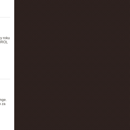
?
y roku
NRO),
nge.
o za