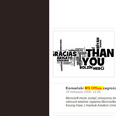
Koreański
MS
Office
zagroż
28 listopada 2006, 14:46
Microsoft może zostać zmuszony d
odrzucił właśnie żądania Microsoft
Keung-Haie z Hankuk Aviation Unive