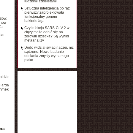
ludzkimi szkieletami
Sztuczna inteligencja po raz
pierwszy zaprojektowała
funkcjonalny genom
psów.
bakteriofaga
unów
Za
Czy infekcja SARS-CoV-2 w
ciąży może odbić się na
oku.
zdrowiu dziecka? Są wyniki
metaanalizy
Dodo widział świat inaczej, niż
sądzono. Nowe badanie
odsłania zmysły wymarłego
ptaka
oidzie.
liarda
rynek
era