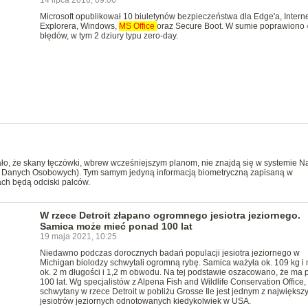
14 lipca 2016, 09:06
Microsoft opublikował 10 biuletynów bezpieczeństwa dla Edge'a, Interne
Explorera, Windows,
MS
Office
oraz Secure Boot. W sumie poprawiono 
błędów, w tym 2 dziury typu zero-day.
o, że skany tęczówki, wbrew wcześniejszym planom, nie znajdą się w systemie Na
tr Danych Osobowych). Tym samym jedyną informacją biometryczną zapisaną w
ch będą odciski palców.
W rzece Detroit złapano ogromnego jesiotra jeziornego.
Samica może mieć ponad 100 lat
19 maja 2021, 10:25
Niedawno podczas dorocznych badań populacji jesiotra jeziornego w
Michigan biolodzy schwytali ogromną rybę. Samica ważyła ok. 109 kg i 
ok. 2 m długości i 1,2 m obwodu. Na tej podstawie oszacowano, że ma
100 lat. Wg specjalistów z Alpena Fish and Wildlife Conservation Office,
schwytany w rzece Detroit w pobliżu Grosse Ile jest jednym z największ
jesiotrów jeziornych odnotowanych kiedykolwiek w USA.