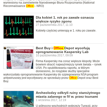
wyniesiony na zamówienie Narodowego Biura Rozpoznania (National
Reconnaissance
Office
– NRO)
Dla kobiet 1. rok po zawale oznacza
większe ryzyko zgonu
27 października 2017, 11:10
Kobiety częściej umierają w 1. roku po zawale.
Best Buy i
Office
Depot wycofują
oprogramowanie Kaspersky Lab
10 października 2017, 09:09
Firma Kaspersky ma coraz większe kłopoty. Może
bowiem stracić najważniejszy rynek świata – rynek
USA. Po opublikowaniu raportu, w którym
doniesiono, że rosyjskie służby specjalne
wykorzystały oprogramowanie Kaspersky do szpiegowania NSA program
antywirusowy jest wycofywany ze sprzedaży przez
Office
Depot oraz Best
Buy.
Archeolodzy odkryli ruiny starożytnego
miasta zalanego w IV w. przez tsunami
1 września 2017, 12:19
U północno-wschodnich wybrzeży Tunezji, przy