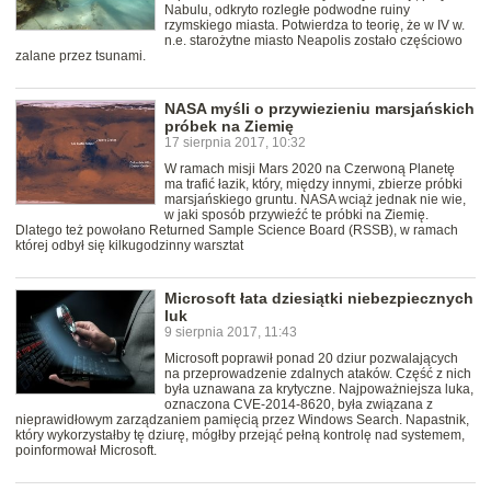
Nabulu, odkryto rozległe podwodne ruiny
rzymskiego miasta. Potwierdza to teorię, że w IV w.
n.e. starożytne miasto Neapolis zostało częściowo
zalane przez tsunami.
NASA myśli o przywiezieniu marsjańskich
próbek na Ziemię
17 sierpnia 2017, 10:32
W ramach misji Mars 2020 na Czerwoną Planetę
ma trafić łazik, który, między innymi, zbierze próbki
marsjańskiego gruntu. NASA wciąż jednak nie wie,
w jaki sposób przywieźć te próbki na Ziemię.
Dlatego też powołano Returned Sample Science Board (RSSB), w ramach
której odbył się kilkugodzinny warsztat
Microsoft łata dziesiątki niebezpiecznych
luk
9 sierpnia 2017, 11:43
Microsoft poprawił ponad 20 dziur pozwalających
na przeprowadzenie zdalnych ataków. Część z nich
była uznawana za krytyczne. Najpoważniejsza luka,
oznaczona CVE-2014-8620, była związana z
nieprawidłowym zarządzaniem pamięcią przez Windows Search. Napastnik,
który wykorzystałby tę dziurę, mógłby przejąć pełną kontrolę nad systemem,
poinformował Microsoft.