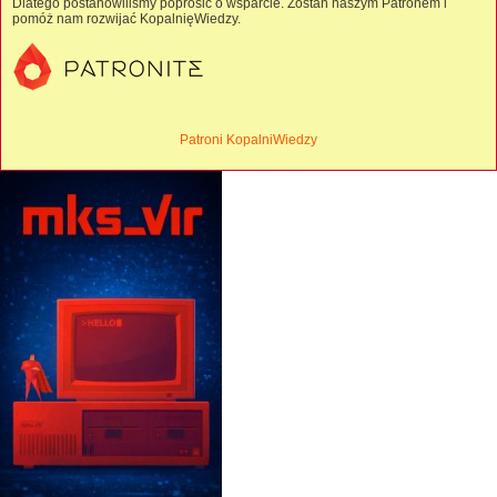
Dlatego postanowiliśmy poprosić o wsparcie. Zostań naszym Patronem i
pomóż nam rozwijać KopalnięWiedzy.
Patroni KopalniWiedzy