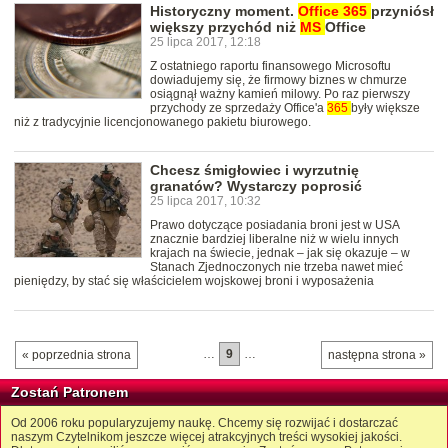
Historyczny moment.
Office
365
przyniósł
większy przychód niż
MS
Office
25 lipca 2017, 12:18
Z ostatniego raportu finansowego Microsoftu
dowiadujemy się, że firmowy biznes w chmurze
osiągnął ważny kamień milowy. Po raz pierwszy
przychody ze sprzedaży Office'a
365
były większe
niż z tradycyjnie licencjonowanego pakietu biurowego.
Chcesz śmigłowiec i wyrzutnię
granatów? Wystarczy poprosić
25 lipca 2017, 10:32
Prawo dotyczące posiadania broni jest w USA
znacznie bardziej liberalne niż w wielu innych
krajach na świecie, jednak – jak się okazuje – w
Stanach Zjednoczonych nie trzeba nawet mieć
pieniędzy, by stać się właścicielem wojskowej broni i wyposażenia
…
9
…
« poprzednia strona
następna strona »
Zostań Patronem
Od 2006 roku popularyzujemy naukę. Chcemy się rozwijać i dostarczać
naszym Czytelnikom jeszcze więcej atrakcyjnych treści wysokiej jakości.