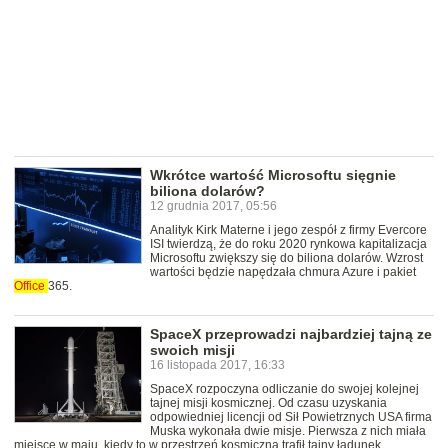
Wkrótce wartość Microsoftu sięgnie
biliona dolarów?
12 grudnia 2017, 05:56
Analityk Kirk Materne i jego zespół z firmy Evercore
ISI twierdzą, że do roku 2020 rynkowa kapitalizacja
Microsoftu zwiększy się do biliona dolarów. Wzrost
wartości będzie napędzała chmura Azure i pakiet
Office
365.
SpaceX przeprowadzi najbardziej tajną ze
swoich misji
16 listopada 2017, 16:33
SpaceX rozpoczyna odliczanie do swojej kolejnej
tajnej misji kosmicznej. Od czasu uzyskania
odpowiedniej licencji od Sił Powietrznych USA firma
Muska wykonała dwie misje. Pierwsza z nich miała
miejsce w maju, kiedy to w przestrzeń kosmiczną trafił tajny ładunek