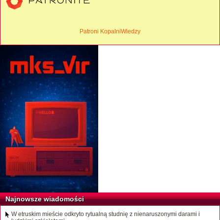
Patroni KopalniWiedzy
Najnowsze wiadomości
W etruskim mieście odkryto rytualną studnię z nienaruszonymi darami i