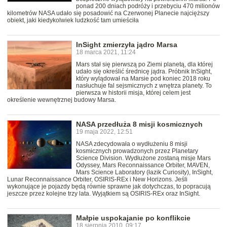
ponad 200 dniach podróży i przebyciu 470 milionów
kilometrów NASA udało się posadowić na Czerwonej Planecie najcięższy
obiekt, jaki kiedykolwiek ludzkość tam umieściła
InSight zmierzyła jądro Marsa
18 marca 2021, 11:24
Mars stał się pierwszą po Ziemi planetą, dla której
udało się określić średnicę jądra. Próbnik InSight,
który wylądował na Marsie pod koniec 2018 roku
nasłuchuje fal sejsmicznych z wnętrza planety. To
pierwsza w historii misja, której celem jest
określenie wewnętrznej budowy Marsa.
NASA przedłuża 8 misji kosmicznych
19 maja 2022, 12:51
NASA zdecydowała o wydłużeniu 8 misji
kosmicznych prowadzonych przez Planetary
Science Division. Wydłużone zostaną misje Mars
Odyssey, Mars Reconnaissance Orbiter, MAVEN,
Mars Science Laboratory (łazik Curiosity), InSight,
Lunar Reconnaissance Orbiter, OSIRIS-REx i New Horizons. Jeśli
wykonujące je pojazdy będą równie sprawne jak dotychczas, to popracują
jeszcze przez kolejne trzy lata. Wyjątkiem są OSIRIS-REx oraz InSight.
Małpie uspokajanie po konflikcie
18 sierpnia 2010, 09:17