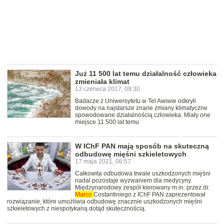
Już 11 500 lat temu działalność człowieka
zmieniała klimat
13 czerwca 2017, 09:30
Badacze z Uniwersytetu w Tel Awiwie odkryli
dowody na najstarsze znane zmiany klimatyczne
spowodowane działalnością człowieka. Miały one
miejsce 11 500 lat temu
W IChF PAN mają sposób na skuteczną
odbudowę mięśni szkieletowych
17 maja 2021, 06:57
Całkowita odbudowa trwale uszkodzonych mięśni
nadal pozostaje wyzwaniem dla medycyny.
Międzynarodowy zespół kierowany m.in. przez dr.
Marco
Costantiniego z IChF PAN zaprezentował
rozwiązanie, które umożliwia odbudowę znacznie uszkodzonych mięśni
szkieletowych z niespotykaną dotąd skutecznością.