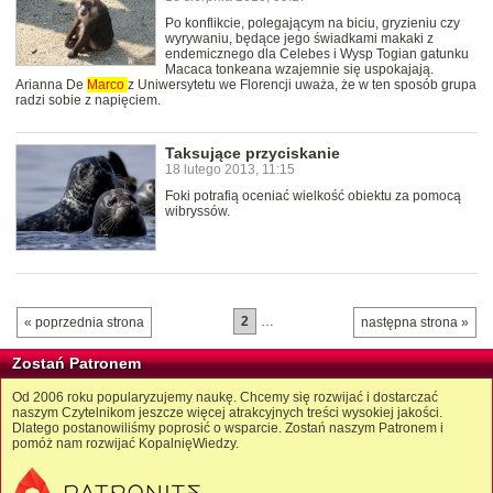
Po konflikcie, polegającym na biciu, gryzieniu czy
wyrywaniu, będące jego świadkami makaki z
endemicznego dla Celebes i Wysp Togian gatunku
Macaca tonkeana wzajemnie się uspokajają.
Arianna De
Marco
z Uniwersytetu we Florencji uważa, że w ten sposób grupa
radzi sobie z napięciem.
Taksujące przyciskanie
18 lutego 2013, 11:15
Foki potrafią oceniać wielkość obiektu za pomocą
wibryssów.
2
…
« poprzednia strona
następna strona »
Zostań Patronem
Od 2006 roku popularyzujemy naukę. Chcemy się rozwijać i dostarczać
naszym Czytelnikom jeszcze więcej atrakcyjnych treści wysokiej jakości.
Dlatego postanowiliśmy poprosić o wsparcie. Zostań naszym Patronem i
pomóż nam rozwijać KopalnięWiedzy.