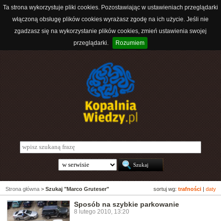
Ta strona wykorzystuje pliki cookies. Pozostawiając w ustawieniach przeglądarki
włączoną obsługę plików cookies wyrażasz zgodę na ich użycie. Jeśli nie
zgadzasz się na wykorzystanie plików cookies, zmień ustawienia swojej
przeglądarki.
Rozumiem
Strona główna
>
Szukaj "Marco Gruteser"
sortuj wg:
trafności
|
daty
Sposób na szybkie parkowanie
8 lutego 2010, 13:20