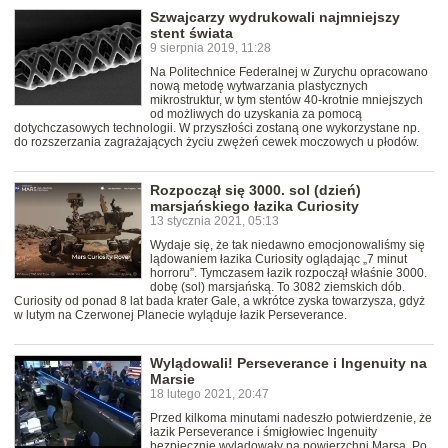
Szwajcarzy wydrukowali najmniejszy
stent świata
9 sierpnia 2019, 11:28
Na Politechnice Federalnej w Zurychu opracowano
nową metodę wytwarzania plastycznych
mikrostruktur, w tym stentów 40-krotnie mniejszych
od możliwych do uzyskania za pomocą
dotychczasowych technologii. W przyszłości zostaną one wykorzystane np.
do rozszerzania zagrażających życiu zwężeń cewek moczowych u płodów.
Rozpoczął się 3000. sol (dzień)
marsjańskiego łazika Curiosity
13 stycznia 2021, 05:13
Wydaje się, że tak niedawno emocjonowaliśmy się
lądowaniem łazika Curiosity oglądając „7 minut
horroru”. Tymczasem łazik rozpoczął właśnie 3000.
dobę (sol) marsjańską. To 3082 ziemskich dób.
Curiosity od ponad 8 lat bada krater Gale, a wkrótce zyska towarzysza, gdyż
w lutym na Czerwonej Planecie wyląduje łazik Perseverance.
Wylądowali! Perseverance i Ingenuity na
Marsie
18 lutego 2021, 20:47
Przed kilkoma minutami nadeszło potwierdzenie, że
łazik Perseverance i śmigłowiec Ingenuity
bezpiecznie wylądowały na powierzchni Marsa. Po