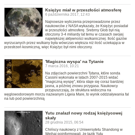
Księżyc miał w przeszłości atmosferę
6 października 2017, 12:43
Najnowsze wyliczenia przeprowadzone przez
naukowców z NASA wykazały, że Księżyc posiadał
w przeszłości atmosferę. Srebrny Glob był nią
otoczony 3-4 miliardy lat temu w czasach swojej
największej aktywności wulkanicznej. Ilość gazów
wyrzucanych przez wulkany była wówczas większa niż ilość uciekająca w
przestrzeń kosmiczną, więc Księżyc był nimi otoczony.
'Magiczna wyspa' na Tytanie
7 marca 2016, 10:21
Na zdjęciach powierzchni Tytana, które sonda
Cassini wykonała w latach 2007-2015 widać
"magiczną wyspę", która staje się coraz bardziej
jasna, a później znowu przygasa. Naukowcy
przypuszczają, że struktura widoczna na
węglowodorowym morzu nazwanym Ligeia Mare, to wynik oddziaływania fal
na lub pod powierzchnią
Yutu znalazł nowy rodzaj księżycowej
skały
28 grudnia 2015, 06:54
Chińscy naukowcy z Uniwersytetu Shandong w
Weihai poinformowali, że łazik Yutu