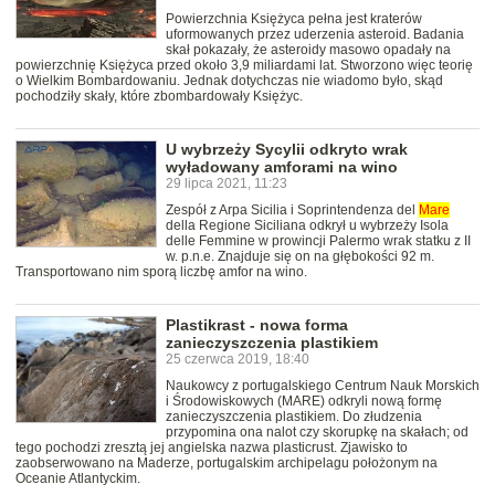
Powierzchnia Księżyca pełna jest kraterów
uformowanych przez uderzenia asteroid. Badania
skał pokazały, że asteroidy masowo opadały na
powierzchnię Księżyca przed około 3,9 miliardami lat. Stworzono więc teorię
o Wielkim Bombardowaniu. Jednak dotychczas nie wiadomo było, skąd
pochodziły skały, które zbombardowały Księżyc.
U wybrzeży Sycylii odkryto wrak
wyładowany amforami na wino
29 lipca 2021, 11:23
Zespół z Arpa Sicilia i Soprintendenza del
Mare
della Regione Siciliana odkrył u wybrzeży Isola
delle Femmine w prowincji Palermo wrak statku z II
w. p.n.e. Znajduje się on na głębokości 92 m.
Transportowano nim sporą liczbę amfor na wino.
Plastikrast - nowa forma
zanieczyszczenia plastikiem
25 czerwca 2019, 18:40
Naukowcy z portugalskiego Centrum Nauk Morskich
i Środowiskowych (MARE) odkryli nową formę
zanieczyszczenia plastikiem. Do złudzenia
przypomina ona nalot czy skorupkę na skałach; od
tego pochodzi zresztą jej angielska nazwa plasticrust. Zjawisko to
zaobserwowano na Maderze, portugalskim archipelagu położonym na
Oceanie Atlantyckim.