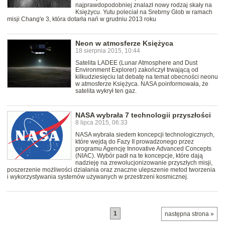
najprawdopodobniej znalazł nowy rodzaj skały na
Księżycu. Yutu poleciał na Srebrny Glob w ramach
misji Chang'e 3, która dotarła nań w grudniu 2013 roku
Neon w atmosferze Księżyca
18 sierpnia 2015, 10:44
Satelita LADEE (Lunar Atmosphere and Dust
Environment Explorer) zakończył trwającą od
kilkudziesięciu lat debatę na temat obecności neonu
w atmosferze Księżyca. NASA poinformowała, że
satelita wykrył ten gaz.
NASA wybrała 7 technologii przyszłości
8 lipca 2015, 06:33
NASA wybrała siedem koncepcji technologicznych,
które wejdą do Fazy II prowadzonego przez
programu Agencję Innovative Advanced Concepts
(NIAC). Wybór padł na te koncepcje, które dają
nadzieję na zrewolucjonizowanie przyszłych misji,
poszerzenie możliwości działania oraz znaczne ulepszenie metod tworzenia
i wykorzystywania systemów używanych w przestrzeni kosmicznej.
1
następna strona »