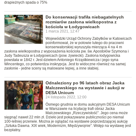
drapieżnych spada o 75%
Do konserwacji trafiła niebagatelnych
rozmiarów zasłona wielkopostna z
kościoła w Łodygowicach
1 marca 2021, 12:47
Wojewódzki Urząd Ochrony Zabytków w Katowicach
poinformował, że w połowie lutego do pracowni
konserwatorskiej wyruszyła mierząca 4 na 4 m
zasłona wielkopostna z wyposażenia kościoła pw. św. Apostołów Szymona i
Judy Tadeusza w Łodygowicach (pow. żywiecki). Zasłona łodygowicka
powstała w 1842 r. Jest dziełem Antoniego Krząstkiewicza i jego syna
Wincentego, co potwierdza inskrypcja. Jest to widoczne również na samej
zasłonie - jedne sceny są malowane lepiej, a inne słabiej.
Odnaleziony po 96 latach obraz Jacka
Malczewskiego na wystawie i aukcji w
DESA Unicum
24 listopada 2022, 12:00
Ósmego grudnia w domu aukcyjnym DESA Unicum
w Warszawie na licytację trafi obraz Jacka
Malczewskiego „Rzeczywistość”. Jego cena może
sięgnąć nawet 22 mln zł. Dzieło jest pokazywane publiczności po niemal
100-letniej przerwie. Można je oglądać na wystawie poprzedzającej aukcję
„Sztuka Dawna. XIX wiek, Modernizm, Międzywojnie”. Wstęp na wystawę jest
bezpłatny.