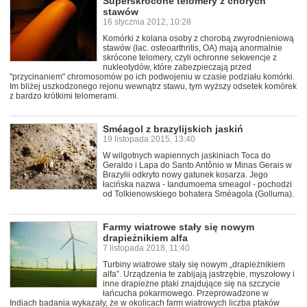
Superskrócone telomery z chorych
stawów
16 stycznia 2012, 10:28
Komórki z kolana osoby z chorobą zwyrodnieniową
stawów (łac. osteoarthritis, OA) mają anormalnie
skrócone telomery, czyli ochronne sekwencje z
nukleotydów, które zabezpieczają przed
"przycinaniem" chromosomów po ich podwojeniu w czasie podziału komórki.
Im bliżej uszkodzonego rejonu wewnątrz stawu, tym wyższy odsetek komórek
z bardzo krótkimi telomerami.
Sméagol z brazylijskich jaskiń
19 listopada 2015, 13:40
W wilgotnych wapiennych jaskiniach Toca do
Geraldo i Lapa do Santo Antônio w Minas Gerais w
Brazylii odkryto nowy gatunek kosarza. Jego
łacińska nazwa - Iandumoema smeagol - pochodzi
od Tolkienowskiego bohatera Sméagola (Golluma).
Farmy wiatrowe stały się nowym
drapieżnikiem alfa
7 listopada 2018, 11:40
Turbiny wiatrowe stały się nowym „drapieżnikiem
alfa”. Urządzenia te zabijają jastrzębie, myszołowy i
inne drapieżne ptaki znajdujące się na szczycie
łańcucha pokarmowego. Przeprowadzone w
Indiach badania wykazały, że w okolicach farm wiatrowych liczba ptaków