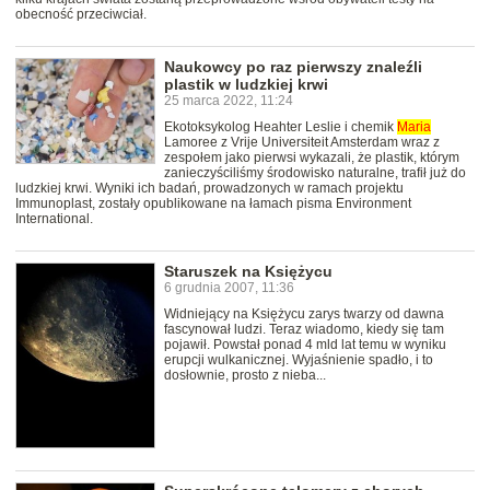
obecność przeciwciał.
Naukowcy po raz pierwszy znaleźli
plastik w ludzkiej krwi
25 marca 2022, 11:24
Ekotoksykolog Heahter Leslie i chemik
Maria
Lamoree z Vrije Universiteit Amsterdam wraz z
zespołem jako pierwsi wykazali, że plastik, którym
zanieczyściliśmy środowisko naturalne, trafił już do
ludzkiej krwi. Wyniki ich badań, prowadzonych w ramach projektu
Immunoplast, zostały opublikowane na łamach pisma Environment
International.
Staruszek na Księżycu
6 grudnia 2007, 11:36
Widniejący na Księżycu zarys twarzy od dawna
fascynował ludzi. Teraz wiadomo, kiedy się tam
pojawił. Powstał ponad 4 mld lat temu w wyniku
erupcji wulkanicznej. Wyjaśnienie spadło, i to
dosłownie, prosto z nieba...