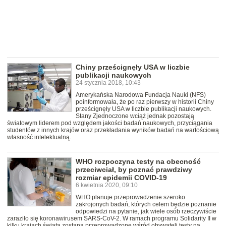
Chiny prześcignęły USA w liczbie
publikacji naukowych
24 stycznia 2018, 10:43
Amerykańska Narodowa Fundacja Nauki (NFS)
poinformowała, że po raz pierwszy w historii Chiny
prześcignęły USA w liczbie publikacji naukowych.
Stany Zjednoczone wciąż jednak pozostają
światowym liderem pod względem jakości badań naukowych, przyciągania
studentów z innych krajów oraz przekładania wyników badań na wartościową
własność intelektualną.
WHO rozpoczyna testy na obecność
przeciwciał, by poznać prawdziwy
rozmiar epidemii COVID-19
6 kwietnia 2020, 09:10
WHO planuje przeprowadzenie szeroko
zakrojonych badań, których celem będzie poznanie
odpowiedzi na pytanie, jak wiele osób rzeczywiście
zaraziło się koronawirusem SARS-CoV-2. W ramach programu Solidarity II w
kilku krajach świata zostaną przeprowadzone wśród obywateli testy na