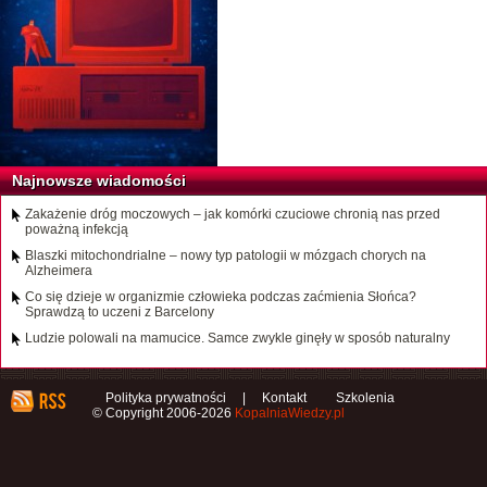
Najnowsze wiadomości
Zakażenie dróg moczowych – jak komórki czuciowe chronią nas przed
poważną infekcją
Blaszki mitochondrialne – nowy typ patologii w mózgach chorych na
Alzheimera
Co się dzieje w organizmie człowieka podczas zaćmienia Słońca?
Sprawdzą to uczeni z Barcelony
Ludzie polowali na mamucice. Samce zwykle ginęły w sposób naturalny
Polityka prywatności
|
Kontakt
Szkolenia
© Copyright 2006-2026
KopalniaWiedzy.pl