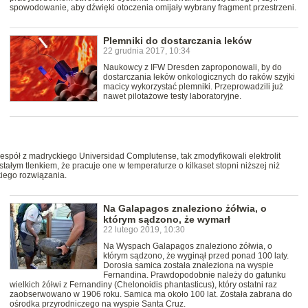
spowodowanie, aby dźwięki otoczenia omijały wybrany fragment przestrzeni.
Plemniki do dostarczania leków
22 grudnia 2017, 10:34
Naukowcy z IFW Dresden zaproponowali, by do
dostarczania leków onkologicznych do raków szyjki
macicy wykorzystać plemniki. Przeprowadzili już
nawet pilotażowe testy laboratoryjne.
espół z madryckiego Universidad Complutense, tak zmodyfikowali elektrolit
łym tlenkiem, że pracuje one w temperaturze o kilkaset stopni niższej niż
kiego rozwiązania.
Na Galapagos znaleziono żółwia, o
którym sądzono, że wymarł
22 lutego 2019, 10:30
Na Wyspach Galapagos znaleziono żółwia, o
którym sądzono, że wyginął przed ponad 100 laty.
Dorosła samica została znaleziona na wyspie
Fernandina. Prawdopodobnie należy do gatunku
wielkich żółwi z Fernandiny (Chelonoidis phantasticus), który ostatni raz
zaobserwowano w 1906 roku. Samica ma około 100 lat. Została zabrana do
ośrodka przyrodniczego na wyspie Santa Cruz.