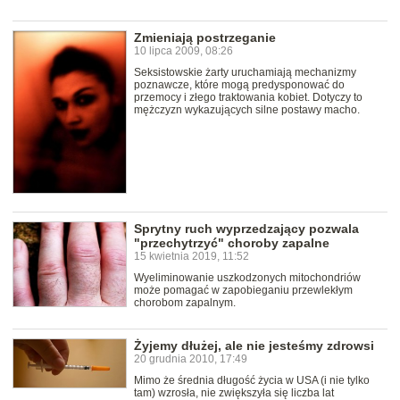
Zmieniają postrzeganie
10 lipca 2009, 08:26
Seksistowskie żarty uruchamiają mechanizmy
poznawcze, które mogą predysponować do
przemocy i złego traktowania kobiet. Dotyczy to
mężczyzn wykazujących silne postawy macho.
Sprytny ruch wyprzedzający pozwala
"przechytrzyć" choroby zapalne
15 kwietnia 2019, 11:52
Wyeliminowanie uszkodzonych mitochondriów
może pomagać w zapobieganiu przewlekłym
chorobom zapalnym.
Żyjemy dłużej, ale nie jesteśmy zdrowsi
20 grudnia 2010, 17:49
Mimo że średnia długość życia w USA (i nie tylko
tam) wzrosła, nie zwiększyła się liczba lat