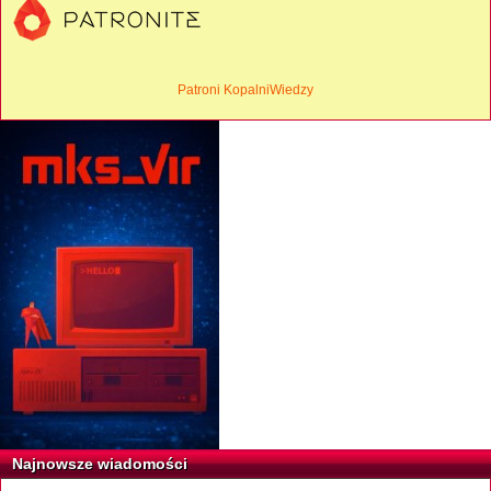
Patroni KopalniWiedzy
Najnowsze wiadomości