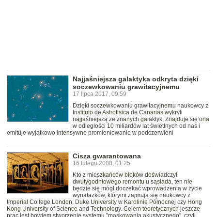
Najjaśniejsza galaktyka odkryta dzięki
soczewkowaniu grawitacyjnemu
17 lipca 2017, 09:59
Dzięki soczewkowaniu grawitacyjnemu naukowcy z
Instituto de Astrofisica de Canarias wykryli
najjaśniejszą ze znanych galaktyk. Znajduje się ona
w odległości 10 miliardów lat świetlnych od nas i
emituje wyjątkowo intensywne promieniowanie w podczerwieni
Cisza gwarantowana
16 lutego 2008, 01:25
Kto z mieszkańców bloków doświadczył
dwutygodniowego remontu u sąsiada, ten nie
będzie się mógł doczekać wprowadzenia w życie
wynalazków, którymi zajmują się naukowcy z
Imperial College London, Duke University w Karolinie Północnej czy Hong
Kong University of Science and Technology. Celem teoretycznych jeszcze
prac jest bowiem stworzenie systemu "maskowania akustycznego", czyli