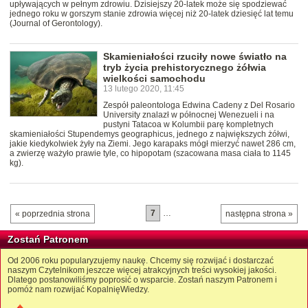
upływających w pełnym zdrowiu. Dzisiejszy 20-latek może się spodziewać
jednego roku w gorszym stanie zdrowia więcej niż 20-latek dziesięć lat temu
(Journal of Gerontology).
Skamieniałości rzuciły nowe światło na
tryb życia prehistorycznego żółwia
wielkości samochodu
13 lutego 2020, 11:45
Zespół paleontologa Edwina Cadeny z Del Rosario
University znalazł w północnej Wenezueli i na
pustyni Tatacoa w Kolumbii parę kompletnych
skamieniałości Stupendemys geographicus, jednego z największych żółwi,
jakie kiedykolwiek żyły na Ziemi. Jego karapaks mógł mierzyć nawet 286 cm,
a zwierzę ważyło prawie tyle, co hipopotam (szacowana masa ciała to 1145
kg).
7
…
« poprzednia strona
następna strona »
Zostań Patronem
Od 2006 roku popularyzujemy naukę. Chcemy się rozwijać i dostarczać
naszym Czytelnikom jeszcze więcej atrakcyjnych treści wysokiej jakości.
Dlatego postanowiliśmy poprosić o wsparcie. Zostań naszym Patronem i
pomóż nam rozwijać KopalnięWiedzy.