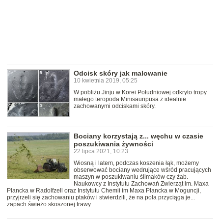
Odcisk skóry jak malowanie
10 kwietnia 2019, 05:25
W pobliżu Jinju w Korei Południowej odkryto tropy
małego teropoda Minisauripusa z idealnie
zachowanymi odciskami skóry.
Bociany korzystają z... węchu w czasie
poszukiwania żywności
22 lipca 2021, 10:23
Wiosną i latem, podczas koszenia łąk, możemy
obserwować bociany wedrujące wśród pracujących
maszyn w poszukiwaniu ślimaków czy żab.
Naukowcy z Instytutu Zachowań Zwierząt im. Maxa
Plancka w Radolfzell oraz Instytutu Chemii im Maxa Plancka w Moguncji,
przyjrzeli się zachowaniu ptaków i stwierdzili, że na pola przyciąga je...
zapach świeżo skoszonej trawy.