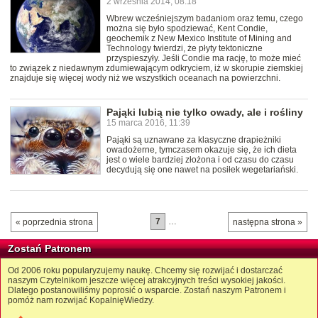
2 września 2014, 08:18
Wbrew wcześniejszym badaniom oraz temu, czego
można się było spodziewać, Kent Condie,
geochemik z New Mexico Institute of Mining and
Technology twierdzi, że płyty tektoniczne
przyspieszyły. Jeśli Condie ma rację, to może mieć
to związek z niedawnym zdumiewającym odkryciem, iż w skorupie ziemskiej
znajduje się więcej wody niż we wszystkich oceanach na powierzchni.
Pająki lubią nie tylko owady, ale i rośliny
15 marca 2016, 11:39
Pająki są uznawane za klasyczne drapieżniki
owadożerne, tymczasem okazuje się, że ich dieta
jest o wiele bardziej złożona i od czasu do czasu
decydują się one nawet na posiłek wegetariański.
7
…
« poprzednia strona
następna strona »
Zostań Patronem
Od 2006 roku popularyzujemy naukę. Chcemy się rozwijać i dostarczać
naszym Czytelnikom jeszcze więcej atrakcyjnych treści wysokiej jakości.
Dlatego postanowiliśmy poprosić o wsparcie. Zostań naszym Patronem i
pomóż nam rozwijać KopalnięWiedzy.