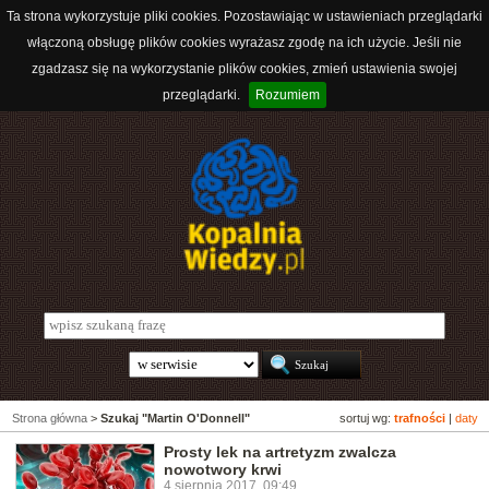
Ta strona wykorzystuje pliki cookies. Pozostawiając w ustawieniach przeglądarki
włączoną obsługę plików cookies wyrażasz zgodę na ich użycie. Jeśli nie
zgadzasz się na wykorzystanie plików cookies, zmień ustawienia swojej
przeglądarki.
Rozumiem
Strona główna
>
Szukaj "Martin O'Donnell"
sortuj wg:
trafności
|
daty
Prosty lek na artretyzm zwalcza
nowotwory krwi
4 sierpnia 2017, 09:49