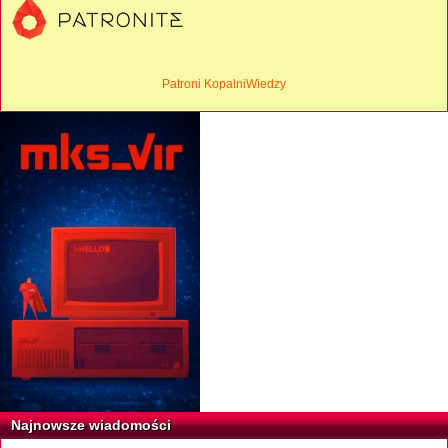
Patroni KopalniWiedzy
Najnowsze wiadomości