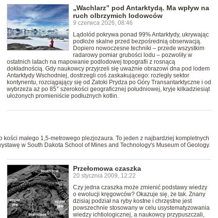
„Wachlarz” pod Antarktydą. Ma wpływ na
ruch olbrzymich lodowców
9 czerwca 2026, 08:46
Lądolód pokrywa ponad 99% Antarktydy, ukrywając
podłoże skalne przed bezpośrednią obserwacją.
Dopiero nowoczesne techniki – przede wszystkim
radarowy pomiar grubości lodu – pozwoliły w
ostatnich latach na mapowanie podlodowej topografii z rosnącą
dokładnością. Gdy naukowcy przyjrzeli się uważnie obrazowi dna pod lodem
Antarktydy Wschodniej, dostrzegli coś zaskakującego: rozległy sektor
kontynentu, rozciągający się od Zatoki Prydza po Góry Transantarktyczne i od
wybrzeża aż po 85° szerokości geograficznej południowej, kryje kilkadziesiąt
ułożonych promieniście podłużnych kotlin.
o kości małego 1,5-metrowego plezjozaura. To jeden z najbardziej kompletnych
na wystawę w South Dakota School of Mines and Technology's Museum of Geology.
Przełomowa czaszka
20 stycznia 2009, 12:22
Czy jedna czaszka może zmienić podstawy wiedzy
o ewolucji kręgowców? Okazuje się, że tak. Znany
dzisiaj podział na ryby kostne i chrzęstne jest
powszechnie stosowany w celu usystematyzowania
wiedzy ichtiologicznej, a naukowcy przypuszczali,