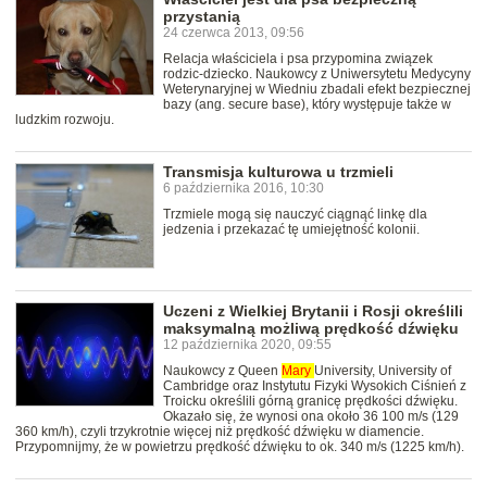
przystanią
24 czerwca 2013, 09:56
Relacja właściciela i psa przypomina związek
rodzic-dziecko. Naukowcy z Uniwersytetu Medycyny
Weterynaryjnej w Wiedniu zbadali efekt bezpiecznej
bazy (ang. secure base), który występuje także w
ludzkim rozwoju.
Transmisja kulturowa u trzmieli
6 października 2016, 10:30
Trzmiele mogą się nauczyć ciągnąć linkę dla
jedzenia i przekazać tę umiejętność kolonii.
Uczeni z Wielkiej Brytanii i Rosji określili
maksymalną możliwą prędkość dźwięku
12 października 2020, 09:55
Naukowcy z Queen
Mary
University, University of
Cambridge oraz Instytutu Fizyki Wysokich Ciśnień z
Troicku określili górną granicę prędkości dźwięku.
Okazało się, że wynosi ona około 36 100 m/s (129
360 km/h), czyli trzykrotnie więcej niż prędkość dźwięku w diamencie.
Przypomnijmy, że w powietrzu prędkość dźwięku to ok. 340 m/s (1225 km/h).