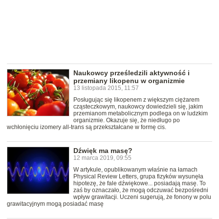
Naukowcy prześledzili aktywność i
przemiany likopenu w organizmie
13 listopada 2015, 11:57
Posługując się likopenem z większym ciężarem
cząsteczkowym, naukowcy dowiedzieli się, jakim
przemianom metabolicznym podlega on w ludzkim
organizmie. Okazuje się, że niedługo po
wchłonięciu izomery all-trans są przekształcane w formę cis.
Dźwięk ma masę?
12 marca 2019, 09:55
W artykule, opublikowanym właśnie na łamach
Physical Review Letters, grupa fizyków wysunęła
hipotezę, że fale dźwiękowe... posiadają masę. To
zaś by oznaczało, że mogą odczuwać bezpośredni
wpływ grawitacji. Uczeni sugerują, że fonony w polu
grawitacyjnym mogą posiadać masę