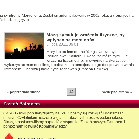
a syndromu Morgellona. Został on zidentyfikowany w 2002 roku, a cierpiące na
ś chodziło, gryzło.
Mózg symuluje wrażenia fizyczne, by
wpłynąć na moralność
8 lipca 2011, 09:01
Mary Helen Immordino-Yang z Uniwersytetu
Południowej Kalifornii uważa, że mózg symuluje
wrażenia fizyczne, np. mrowienie na skórze, by
wykorzystać moment silnego pobudzenia emocjonalnego do sprowokowania
introspekcji i bardziej moralnych zachowań (Emotion Review).
…
12
…
« poprzednia strona
następna strona »
Zostań Patronem
Od 2006 roku popularyzujemy naukę. Chcemy się rozwijać i dostarczać
naszym Czytelnikom jeszcze więcej atrakcyjnych treści wysokiej jakości.
Dlatego postanowiliśmy poprosić o wsparcie. Zostań naszym Patronem i
pomóż nam rozwijać KopalnięWiedzy.