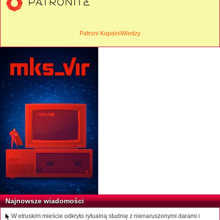
Patroni KopalniWiedzy
Najnowsze wiadomości
W etruskim mieście odkryto rytualną studnię z nienaruszonymi darami i