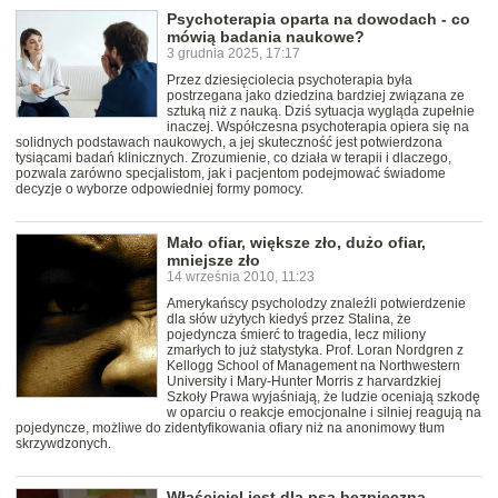
Psychoterapia oparta na dowodach - co
mówią badania naukowe?
3 grudnia 2025, 17:17
Przez dziesięciolecia psychoterapia była
postrzegana jako dziedzina bardziej związana ze
sztuką niż z nauką. Dziś sytuacja wygląda zupełnie
inaczej. Współczesna psychoterapia opiera się na
solidnych podstawach naukowych, a jej skuteczność jest potwierdzona
tysiącami badań klinicznych. Zrozumienie, co działa w terapii i dlaczego,
pozwala zarówno specjalistom, jak i pacjentom podejmować świadome
decyzje o wyborze odpowiedniej formy pomocy.
Mało ofiar, większe zło, dużo ofiar,
mniejsze zło
14 września 2010, 11:23
Amerykańscy psycholodzy znaleźli potwierdzenie
dla słów użytych kiedyś przez Stalina, że
pojedyncza śmierć to tragedia, lecz miliony
zmarłych to już statystyka. Prof. Loran Nordgren z
Kellogg School of Management na Northwestern
University i Mary-Hunter Morris z harvardzkiej
Szkoły Prawa wyjaśniają, że ludzie oceniają szkodę
w oparciu o reakcje emocjonalne i silniej reagują na
pojedyncze, możliwe do zidentyfikowania ofiary niż na anonimowy tłum
skrzywdzonych.
Właściciel jest dla psa bezpieczną