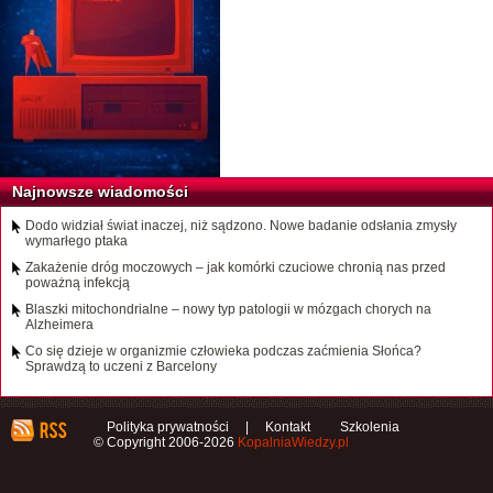
Najnowsze wiadomości
Dodo widział świat inaczej, niż sądzono. Nowe badanie odsłania zmysły
wymarłego ptaka
Zakażenie dróg moczowych – jak komórki czuciowe chronią nas przed
poważną infekcją
Blaszki mitochondrialne – nowy typ patologii w mózgach chorych na
Alzheimera
Co się dzieje w organizmie człowieka podczas zaćmienia Słońca?
Sprawdzą to uczeni z Barcelony
Polityka prywatności
|
Kontakt
Szkolenia
© Copyright 2006-2026
KopalniaWiedzy.pl