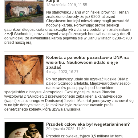
karpie
18 września 2019, 11:55
Na stanowisku Jiahu w chińskiej prowincji Henan
znaleziono dowody, że już 6200 lat przed
Chrystusem tamtejsi mieszkańcy mogli prowadzić
hodowlę karpia. Porównując profile selekcji
gatunków, długość ciała oraz szczątki ryb z Jiahu z podobnymi znaleziskami
z Azji Wschodniej oraz z danymi z współczesnych hodowli naukowcy doszli
do wniosku, że akwakultura karpia pojawiła się w Jiahu w latach 6200–5700
przed naszą erą
Kobieta z paleolitu pozostawiła DNA na
wisiorku. Naukowcom udało się je
zbadać
4 maja 2023, 16:27
Po raz pierwszy udało się uzyskać ludzkie DNA z
paleolitycznego artefaktu. Międzynarodowy zespół
naukowców pracujących pod kierunkiem
specjalistów z Instytutu Antropologii Ewolucyjnej im. Maxa Plancka
wyizolował DNA kobiety z przewierconego zęba jelenia kanadyjskiego
(wapiti) znalezionego w Denisowej Jaskini. Materiał genetyczny zachował się
w na tyle dobrym stanie, że możliwe było zrekonstruowanie profilu
genetycznego kobiety, która używała wisiorka
Przodek człowieka był wegetarianinem?
20 stycznia 2025, 11:30
Przodek człowieka, żyjący 3,5 miliona lat temu