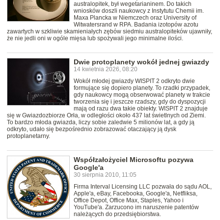
australopitek, był wegetarianinem. Do takich
wniosków doszli naukowcy z Instytutu Chemii im.
Maxa Plancka w Niemczech oraz University of
Witwatersrand w RPA. Badania izotopów azotu
zawartych w szkliwie skamieniałych zębów siedmiu australopiteków ujawniły,
że nie jedli oni w ogóle mięsa lub spożywali jego minimalne ilości.
Dwie protoplanety wokół jednej gwiazdy
14 kwietnia 2026, 08:20
Wokół młodej gwiazdy WISPIT 2 odkryto dwie
formujące się dopiero planety. To rzadki przypadek,
gdy naukowcy mogą obserwować planety w trakcie
tworzenia się i jeszcze rzadszy, gdy do dyspozycji
mają od razu dwa takie obiekty. WISPIT 2 znajduje
się w Gwiazdozbiorze Orła, w odległości około 437 lat świetlnych od Ziemi.
To bardzo młoda gwiazda, liczy sobie zaledwie 5 milionów lat, a gdy ją
odkryto, udało się bezpośrednio zobrazować otaczający ją dysk
protoplanetarny.
Współzałożyciel Microsoftu pozywa
Google'a
30 sierpnia 2010, 11:05
Firma Interval Licensing LLC pozwała do sądu AOL,
Apple'a, eBay, Facebooka, Google'a, Netfliksa,
Office Depot, Office Max, Staples, Yahoo i
YouTube'a. Zarzucono im naruszenie patentów
należących do przedsiębiorstwa.