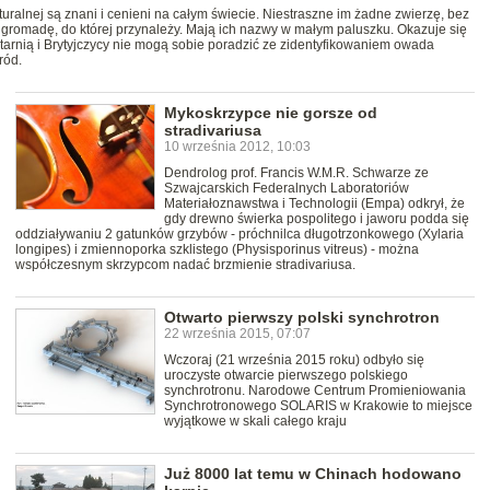
uralnej są znani i cenieni na całym świecie. Niestraszne im żadne zwierzę, bez
 gromadę, do której przynależy. Mają ich nazwy w małym paluszku. Okazuje się
latarnią i Brytyjczycy nie mogą sobie poradzić ze zidentyfikowaniem owada
ród.
Mykoskrzypce nie gorsze od
stradivariusa
10 września 2012, 10:03
Dendrolog prof. Francis W.M.R. Schwarze ze
Szwajcarskich Federalnych Laboratoriów
Materiałoznawstwa i Technologii (Empa) odkrył, że
gdy drewno świerka pospolitego i jaworu podda się
oddziaływaniu 2 gatunków grzybów - próchnilca długotrzonkowego (Xylaria
longipes) i zmiennoporka szklistego (Physisporinus vitreus) - można
współczesnym skrzypcom nadać brzmienie stradivariusa.
Otwarto pierwszy polski synchrotron
22 września 2015, 07:07
Wczoraj (21 września 2015 roku) odbyło się
uroczyste otwarcie pierwszego polskiego
synchrotronu. Narodowe Centrum Promieniowania
Synchrotronowego SOLARIS w Krakowie to miejsce
wyjątkowe w skali całego kraju
Już 8000 lat temu w Chinach hodowano