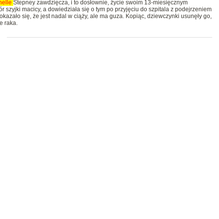
helle
Stepney zawdzięcza, i to dosłownie, życie swoim 13-miesięcznym
 szyjki macicy, a dowiedziała się o tym po przyjęciu do szpitala z podejrzeniem
kazało się, że jest nadal w ciąży, ale ma guza. Kopiąc, dziewczynki usunęły go,
e raka.