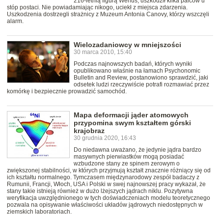
216-letnią figurą Wenus, uszkodził kilka palców u
stóp postaci. Nie powiadamiając nikogo, uciekł z miejsca zdarzenia.
Uszkodzenia dostrzegli strażnicy z Muzeum Antonia Canovy, którzy wszczęli
alarm.
Wielozadaniowcy w mniejszości
30 marca 2010, 15:40
Podczas najnowszych badań, których wyniki
opublikowano właśnie na łamach Psychonomic
Bulletin and Review, postanowiono sprawdzić, jaki
odsetek ludzi rzeczywiście potrafi rozmawiać przez
komórkę i bezpiecznie prowadzić samochód.
Mapa deformacji jąder atomowych
przypomina swym kształtem górski
krajobraz
30 grudnia 2020, 16:43
Do niedawna uważano, że jedynie jądra bardzo
masywnych pierwiastków mogą posiadać
wzbudzone stany ze spinem zerowym o
zwiększonej stabilności, w których przyjmują kształt znacznie różniący się od
ich kształtu normalnego. Tymczasem międzynarodowy zespół badaczy z
Rumunii, Francji, Włoch, USA i Polski w swej najnowszej pracy wykazał, że
stany takie istnieją również w dużo lżejszych jądrach niklu. Pozytywna
weryfikacja uwzględnionego w tych doświadczeniach modelu teoretycznego
pozwala na opisywanie właściwości układów jądrowych niedostępnych w
ziemskich laboratoriach.