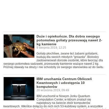
Duże i opiekuńcze. Dla dobra swojego
potomstwa goliaty przesuwają nawet 2-
kg kamienie
9 sierpnia 2019, 12:25
Goliaty płochliwe, zwane też żabami goliatami,
budują dla swoich młodych "gniazda". Biolodzy
zaobserwowali dorosłe osobniki, które tworząc dla
swojego potomstwa sadzawki, przesuwały kamienie ważące nawet 2 kg.
Później stawały na straży i nie schodziły ze swojego stanowiska aż do świtu.
IBM uruchamia Centrum Obliczeń
Kwantowych i udostępnia 10
komputerów
20 września 2019, 09:49
IBM uruchomił w Nowym Jorku Quantum
Computation Center, w którym znalazł się
największy na świecie zbiór komputerów
kwantowych. Wkrótce dołączy do nich nich 53-kubitowy system, a wszystkie