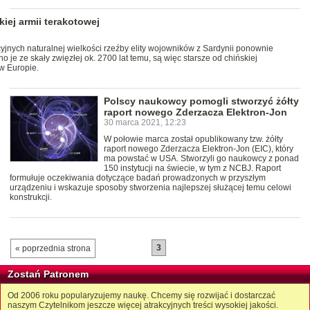
kiej armii terakotowej
yjnych naturalnej wielkości rzeźby elity wojowników z Sardynii ponownie
 je ze skały zwięzłej ok. 2700 lat temu, są więc starsze od chińskiej
 w Europie.
Polscy naukowcy pomogli stworzyć żółty
raport nowego Zderzacza Elektron-Jon
30 marca 2021, 12:23
W połowie marca został opublikowany tzw. żółty
raport nowego Zderzacza Elektron-Jon (EIC), który
ma powstać w USA. Stworzyli go naukowcy z ponad
150 instytucji na świecie, w tym z NCBJ. Raport
formułuje oczekiwania dotyczące badań prowadzonych w przyszłym
urządzeniu i wskazuje sposoby stworzenia najlepszej służącej temu celowi
konstrukcji.
3
« poprzednia strona
Zostań Patronem
Od 2006 roku popularyzujemy naukę. Chcemy się rozwijać i dostarczać
naszym Czytelnikom jeszcze więcej atrakcyjnych treści wysokiej jakości.