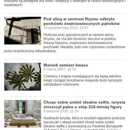
maszyny są dostępne dla osób i instytucji z zewnątrz w celach komercyjnych i
naukowych.
Pod ulicą w centrum Rzymu odkryto
pochówki średniowiecznych pątników
25 października 2019, 12:07
Podczas prac gazowniczych w samym sercu
Rzymu, na Via del Governo Vecchio w pobliżu
Piazza Navona, znaleziono średniowieczne
pochówki. Niestety, były one częściowo uszkodzone
przez współczesną infrastrukturę.
Maniok zamiast kwasu
5 marca 2007, 18:33
Chemicy z krajów rozwijających się będą wkrótce
mogli zastąpić kosztowne reagenty dużo tańszymi
substratami roślinnymi.
Chcąc sobie zrobić idealne selfie, turysta
zniszczył palce u stóp 216-letniej figury
6 sierpnia 2020, 11:34
Austriacki turysta, który w zeszłym tygodniu podczas
wycieczki z okazji urodzin chciał sobie zrobić
idealne selfie z wzorowaną na Paulinie Bonaparte