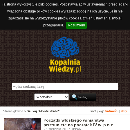
Ta strona wykorzystuje pliki cookies. Pozostawiając w ustawieniach przeglądarki
włączoną obsługę plików cookies wyrażasz zgodę na ich użycie. Jeśli nie
zgadzasz się na wykorzystanie plików cookies, zmień ustawienia swojej
przeglądarki.
Rozumiem
Strona główna
>
Szukaj "Monte Verde"
sortuj wg:
trafności
|
daty
Początki włoskiego winiarstwa
przesunięte na początek IV w. p.n.e.
25 sierpnia 2017, 09:46