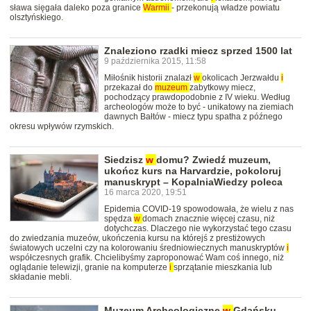
sława sięgała daleko poza granice
Warmii
- przekonują władze powiatu
olsztyńskiego.
Znaleziono rzadki miecz sprzed 1500 lat
9 października 2015, 11:58
Miłośnik historii znalazł
w
okolicach Jerzwałdu
i
przekazał do
muzeum
zabytkowy miecz,
pochodzący prawdopodobnie z IV wieku. Według
archeologów może to być - unikatowy na ziemiach
dawnych Bałtów - miecz typu spatha z późnego
okresu wpływów rzymskich.
Siedzisz
w
domu? Zwiedź muzeum,
ukończ kurs na Harvardzie, pokoloruj
manuskrypt – KopalniaWiedzy poleca
16 marca 2020, 19:51
Epidemia COVID-19 spowodowała, że wielu z nas
spędza
w
domach znacznie więcej czasu, niż
dotychczas. Dlaczego nie wykorzystać tego czasu
do zwiedzania muzeów, ukończenia kursu na którejś z prestiżowych
światowych uczelni czy na kolorowaniu średniowiecznych manuskryptów
i
współczesnych grafik. Chcielibyśmy zaproponować Wam coś innego, niż
oglądanie telewizji, granie na komputerze
i
sprzątanie mieszkania lub
składanie mebli.
Muzeum Archeologiczne
w
Gdańsku