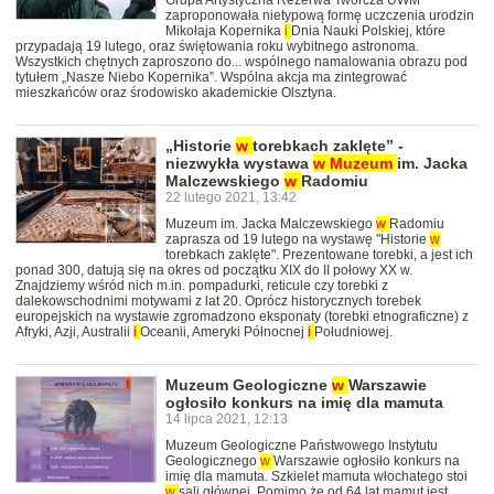
Grupa Artystyczna Rezerwa Twórcza UWM
zaproponowała nietypową formę uczczenia urodzin
Mikołaja Kopernika
i
Dnia Nauki Polskiej, które
przypadają 19 lutego, oraz świętowania roku wybitnego astronoma.
Wszystkich chętnych zaproszono do... wspólnego namalowania obrazu pod
tytułem „Nasze Niebo Kopernika”. Wspólna akcja ma zintegrować
mieszkańców oraz środowisko akademickie Olsztyna.
„Historie
w
torebkach zaklęte” -
niezwykła wystawa
w
Muzeum
im. Jacka
Malczewskiego
w
Radomiu
22 lutego 2021, 13:42
Muzeum im. Jacka Malczewskiego
w
Radomiu
zaprasza od 19 lutego na wystawę "Historie
w
torebkach zaklęte". Prezentowane torebki, a jest ich
ponad 300, datują się na okres od początku XIX do II połowy XX w.
Znajdziemy wśród nich m.in. pompadurki, reticule czy torebki z
dalekowschodnimi motywami z lat 20. Oprócz historycznych torebek
europejskich na wystawie zgromadzono eksponaty (torebki etnograficzne) z
Afryki, Azji, Australii
i
Oceanii, Ameryki Północnej
i
Południowej.
Muzeum Geologiczne
w
Warszawie
ogłosiło konkurs na imię dla mamuta
14 lipca 2021, 12:13
Muzeum Geologiczne Państwowego Instytutu
Geologicznego
w
Warszawie ogłosiło konkurs na
imię dla mamuta. Szkielet mamuta włochatego stoi
w
sali głównej. Pomimo że od 64 lat mamut jest