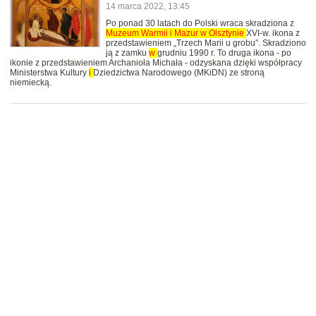
14 marca 2022, 13:45
Po ponad 30 latach do Polski wraca skradziona z
Muzeum
Warmii
i
Mazur
w
Olsztynie
XVI-w. ikona z
przedstawieniem „Trzech Marii u grobu”. Skradziono
ją z zamku
w
grudniu 1990 r. To druga ikona - po
ikonie z przedstawieniem Archanioła Michała - odzyskana dzięki współpracy
Ministerstwa Kultury
i
Dziedzictwa Narodowego (MKiDN) ze stroną
niemiecką.