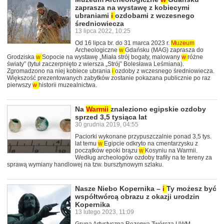
zaprasza na wystawę z kobiecymi
ubraniami
i
ozdobami z wczesnego
średniowiecza
13 lipca 2022, 10:25
Od 16 lipca br. do 31 marca 2023 r.
Muzeum
Archeologiczne
w
Gdańsku (MAG) zaprasza do
Grodziska
w
Sopocie na wystawę „Miała strój bogaty, malowany
w
różne
światy” (tytuł zaczerpnięto z wiersza „Strój” Bolesława Leśmiana).
Zgromadzono na niej kobiece ubrania
i
ozdoby z wczesnego średniowiecza.
Większość prezentowanych zabytków zostanie pokazana publicznie po raz
pierwszy
w
historii muzealnictwa.
Na
Warmii
znaleziono egipskie ozdoby
sprzed 3,5 tysiąca lat
30 grudnia 2019, 04:55
Paciorki wykonane przypuszczalnie ponad 3,5 tys.
lat temu
w
Egipcie odkryto na cmentarzysku z
początków epoki brązu
w
Kosyniu na Warmii.
Według archeologów ozdoby trafiły na te tereny za
sprawą wymiany handlowej na tzw. bursztynowym szlaku.
Nasze Niebo Kopernika –
i
Ty możesz być
współtwórcą obrazu z okazji urodzin
Kopernika
13 lutego 2023, 11:09