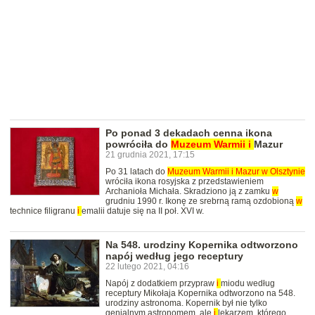
Po ponad 3 dekadach cenna ikona
powróciła do
Muzeum
Warmii
i
Mazur
21 grudnia 2021, 17:15
Po 31 latach do
Muzeum
Warmii
i
Mazur
w
Olsztynie
wróciła ikona rosyjska z przedstawieniem
Archanioła Michała. Skradziono ją z zamku
w
grudniu 1990 r. Ikonę ze srebrną ramą ozdobioną
w
technice filigranu
i
emalii datuje się na II poł. XVI w.
Na 548. urodziny Kopernika odtworzono
napój według jego receptury
22 lutego 2021, 04:16
Napój z dodatkiem przypraw
i
miodu według
receptury Mikołaja Kopernika odtworzono na 548.
urodziny astronoma. Kopernik był nie tylko
genialnym astronomem, ale
i
lekarzem, którego