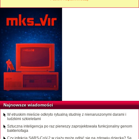
Najnowsze wiadomości
W etruskim mieście odkryto rytualną studnię z nienaruszonymi darami i
ludzkimi szkieletami
Sztuczna inteligencja po raz pierwszy zaprojektowała funkcjonalny genom
bakteriofaga
Czy infekcja SARS-CoV-2 w ciąży może odbić się na zdrowiu dziecka? Są