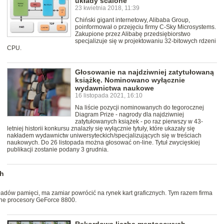
układy scalone
23 kwietnia 2018, 11:39
Chiński gigant internetowy, Alibaba Group,
poinformował o przejęciu firmy C-Sky Microsystems.
Zakupione przez Alibabę przedsiębiorstwo
specjalizuje się w projektowaniu 32-bitowych rdzeni
CPU.
Głosowanie na najdziwniej zatytułowaną
książkę. Nominowano wyłącznie
wydawnictwa naukowe
16 listopada 2021, 16:10
Na liście pozycji nominowanych do tegorocznej
Diagram Prize - nagrody dla najdziwniej
zatytułowanych książek - po raz pierwszy w 43-
letniej historii konkursu znalazły się wyłącznie tytuły, które ukazały się
nakładem wydawnictw uniwersyteckich/specjalizujących się w treściach
naukowych. Do 26 listopada można głosować on-line. Tytuł zwycięskiej
publikacji zostanie podany 3 grudnia.
ch
dów pamięci, ma zamiar powrócić na rynek kart graficznych. Tym razem firma
one procesory GeForce 8800.