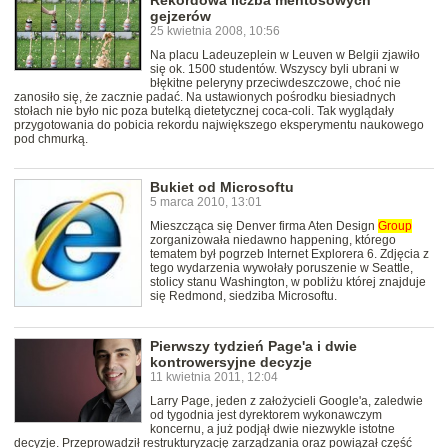
Rekordowa liczba mentosowych
gejzerów
25 kwietnia 2008, 10:56
Na placu Ladeuzeplein w Leuven w Belgii zjawiło
się ok. 1500 studentów. Wszyscy byli ubrani w
błękitne peleryny przeciwdeszczowe, choć nie
zanosiło się, że zacznie padać. Na ustawionych pośrodku biesiadnych
stołach nie było nic poza butelką dietetycznej coca-coli. Tak wyglądały
przygotowania do pobicia rekordu największego eksperymentu naukowego
pod chmurką.
Bukiet od Microsoftu
5 marca 2010, 13:01
Mieszcząca się Denver firma Aten Design
Group
zorganizowała niedawno happening, którego
tematem był pogrzeb Internet Explorera 6. Zdjęcia z
tego wydarzenia wywołały poruszenie w Seattle,
stolicy stanu Washington, w pobliżu której znajduje
się Redmond, siedziba Microsoftu.
Pierwszy tydzień Page'a i dwie
kontrowersyjne decyzje
11 kwietnia 2011, 12:04
Larry Page, jeden z założycieli Google'a, zaledwie
od tygodnia jest dyrektorem wykonawczym
koncernu, a już podjął dwie niezwykle istotne
decyzje. Przeprowadził restrukturyzację zarządzania oraz powiązał część