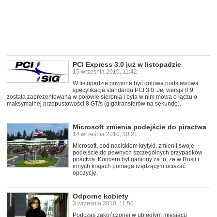
PCI Express 3.0 już w listopadzie
15 września 2010, 11:42
W listopadzie powinna być gotowa podstawowa
specyfikacja standardu PCI 3.0. Jej wersja 0.9
została zaprezentowana w połowie sierpnia i była w nim mowa o łączu o
maksymalnej przepustowości 8 GT/s (gigatransferów na sekundę).
Microsoft zmienia podejście do piractwa
14 września 2010, 10:21
Microsoft, pod naciskiem krytyki, zmienił swoje
podejście do pewnych szczególnych przypadków
piractwa. Koncern był ganiony za to, że w Rosji i
innych krajach pomaga rządzącym uciszać
opozycję.
Odporne kobiety
3 września 2010, 11:50
Podczas zakończonej w ubiegłym miesiącu