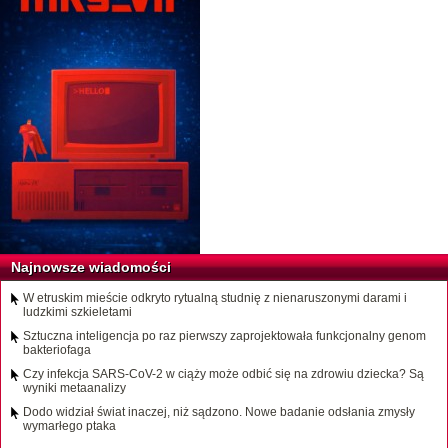
Najnowsze wiadomości
W etruskim mieście odkryto rytualną studnię z nienaruszonymi darami i
ludzkimi szkieletami
Sztuczna inteligencja po raz pierwszy zaprojektowała funkcjonalny genom
bakteriofaga
Czy infekcja SARS-CoV-2 w ciąży może odbić się na zdrowiu dziecka? Są
wyniki metaanalizy
Dodo widział świat inaczej, niż sądzono. Nowe badanie odsłania zmysły
wymarłego ptaka