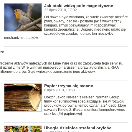
Jak ptaki widzą pole magnetyczne
22 lipca 2010, 17:02
Od dawna było wiadomo, że wiele zwierząt: niektóre
ptaki, owady, łososie - posiada jakiś wewnętrzny
kompas, zmysł pozwalający im rozpoznawać
kierunki geograficzne. Dopiero niedawno udało się
szczegółowo zbadać i opisać ten niezwykły
mechanizm u ptaków.
re
mrożenie aktywów należących do Lime Wire oraz do założyciela tego serwisu,
d uznał Lime Wire winnym masowego naruszenia praw autorskich, a RIAA
i milionów dolarów. Stąd wniosek o zamrożenie jego aktywów.
Papier trzyma się mocno
6 lipca 2010, 10:58
Doktor Jakob Nielsen z Nielsen Norman Group,
firmy konsultingowej specjalizującej się w rozwoju
produktów, porównał tempo czytania 24 osób, które
używały Kindle 2, iPada, monitora komputerowego
oraz książki papierowej.
Ubogie dzielnice strefami otyłości