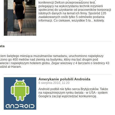
konferencji Defcon przeprowadzono test,
polegający na wykorzystaniu technik inżynierii
społecznej do uzyskanie od pracowników korporacji
istotnych danych na temat ich firmy. Spośród 135
zaatakowanych osób tylko 5 odmówiło podania
informacji. Co ciekawe, wszystkie 5 to... kobiety.
ata
zęciem świętego miesiąca muzułmanów ramadanu, uruchomiono największy
zczono go 400 metrów nad ziemią na budynku, który ma być drugim pod
ecie i największym hotelem globu. Zegar wieżowy z 4 tarczami o średnicy 43
sdżid al-Haram.
Amerykanie polubili Androida
6 sierpnia 2010, 11:20
Android podbił nie tylko serca Brytyjczyków. Także
na najważniejszym rynku świata - w USA - system
Google'a zaczął wyprzedzać konkurencję.