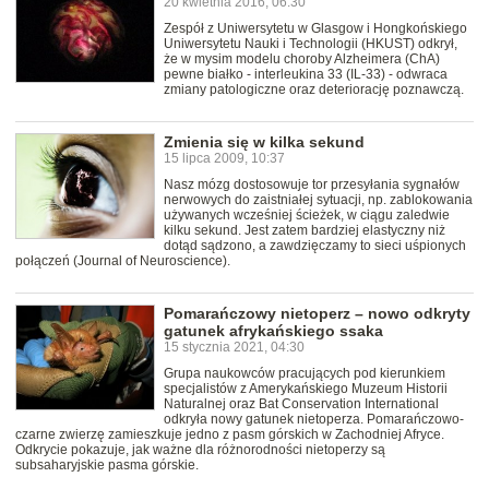
20 kwietnia 2016, 06:30
Zespół z Uniwersytetu w Glasgow i Hongkońskiego
Uniwersytetu Nauki i Technologii (HKUST) odkrył,
że w mysim modelu choroby Alzheimera (ChA)
pewne białko - interleukina 33 (IL-33) - odwraca
zmiany patologiczne oraz deteriorację poznawczą.
Zmienia się w kilka sekund
15 lipca 2009, 10:37
Nasz mózg dostosowuje tor przesyłania sygnałów
nerwowych do zaistniałej sytuacji, np. zablokowania
używanych wcześniej ścieżek, w ciągu zaledwie
kilku sekund. Jest zatem bardziej elastyczny niż
dotąd sądzono, a zawdzięczamy to sieci uśpionych
połączeń (Journal of Neuroscience).
Pomarańczowy nietoperz – nowo odkryty
gatunek afrykańskiego ssaka
15 stycznia 2021, 04:30
Grupa naukowców pracujących pod kierunkiem
specjalistów z Amerykańskiego Muzeum Historii
Naturalnej oraz Bat Conservation International
odkryła nowy gatunek nietoperza. Pomarańczowo-
czarne zwierzę zamieszkuje jedno z pasm górskich w Zachodniej Afryce.
Odkrycie pokazuje, jak ważne dla różnorodności nietoperzy są
subsaharyjskie pasma górskie.