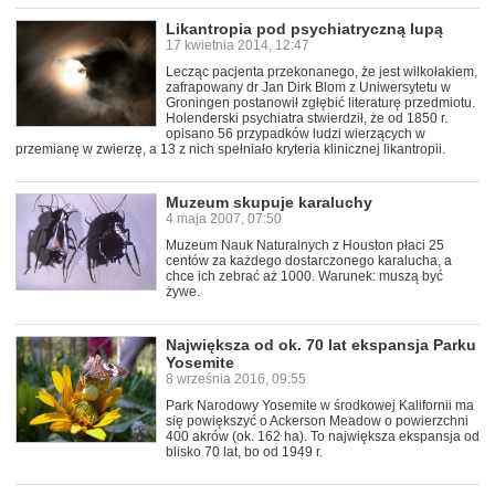
Likantropia pod psychiatryczną lupą
17 kwietnia 2014, 12:47
Lecząc pacjenta przekonanego, że jest wilkołakiem,
zafrapowany dr Jan Dirk Blom z Uniwersytetu w
Groningen postanowił zgłębić literaturę przedmiotu.
Holenderski psychiatra stwierdził, że od 1850 r.
opisano 56 przypadków ludzi wierzących w
przemianę w zwierzę, a 13 z nich spełniało kryteria klinicznej likantropii.
Muzeum skupuje karaluchy
4 maja 2007, 07:50
Muzeum Nauk Naturalnych z Houston płaci 25
centów za każdego dostarczonego karalucha, a
chce ich zebrać aż 1000. Warunek: muszą być
żywe.
Największa od ok. 70 lat ekspansja Parku
Yosemite
8 września 2016, 09:55
Park Narodowy Yosemite w środkowej Kalifornii ma
się powiększyć o Ackerson Meadow o powierzchni
400 akrów (ok. 162 ha). To największa ekspansja od
blisko 70 lat, bo od 1949 r.