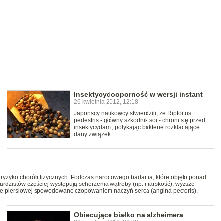
Insektycydooporność w wersji instant
26 kwietnia 2012, 12:18
Japońscy naukowcy stwierdzili, że Riptortus
pedestris - główny szkodnik soi - chroni się przed
insektycydami, połykając bakterie rozkładające
dany związek.
 ryzyko chorób fizycznych. Podczas narodowego badania, które objęło ponad
zardzistów częściej występują schorzenia wątroby (np. marskość), wyższe
latce piersiowej spowodowane czopowaniem naczyń serca (angina pectoris).
Obiecujące białko na alzheimera