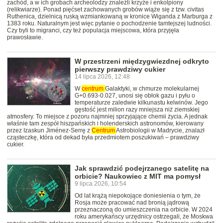
zachód, a w ich grobach archeolodzy znaleźli krzyże i enkolpiony
(relikwiarze). Ponad pięćset zachowanych grobów wiąże się z tzw. civitas
Ruthenica, dzielnicą ruską wzmiankowaną w kronice Wiganda z Marburga z
1383 roku. Naturalnym jest więc pytanie o pochodzenie tamtejszej ludności.
Czy byli to migranci, czy też populacja miejscowa, która przyjęła
prawosławie.
W przestrzeni międzygwiezdnej odkryto
pierwszy prawdziwy cukier
14 lipca 2026, 12:48
W
centrum
Galaktyki, w chmurze molekularnej
G+0.693-0.027, unosi się obłok gazu i pyłu o
temperaturze zaledwie kilkunastu kelwinów. Jego
gęstość jest milion razy mniejsza niż ziemskiej
atmosfery. To miejsce z pozoru najmniej sprzyjające chemii życia. A jednak
właśnie tam zespół hiszpańskich i holenderskich astronomów, kierowany
przez Izaskun Jiménez-Serrę z
Centrum
Astrobiologii w Madrycie, znalazł
cząsteczkę, która od dekad była przedmiotem poszukiwań – prawdziwy
cukier.
Jak sprawdzić podejrzanego satelitę na
orbicie? Naukowiec z MIT ma pomysł
9 lipca 2026, 10:54
Od lat krążą niepokojące doniesienia o tym, że
Rosja może pracować nad bronią jądrową
przeznaczoną do umieszczenia na orbicie. W 2024
roku amerykańscy urzędnicy ostrzegali, że Moskwa