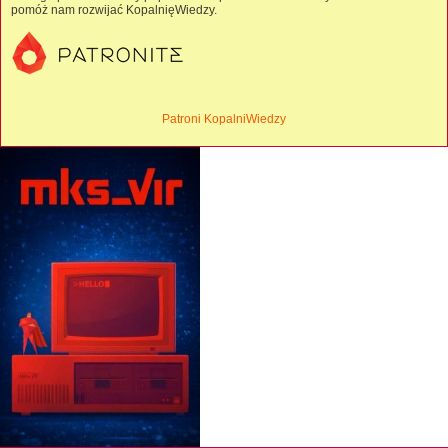
pomóż nam rozwijać KopalnięWiedzy.
Patroni KopalniWiedzy