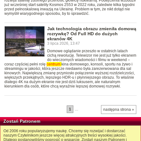
rozwija satelitę zdolnego przenosić głowicę nuklearną. Podejrzenia wzbudził
już wcześniej start satelity Kosmos 2553 w 2022 roku, zaledwie kilka tygodni
przed pełnoskalową inwazją na Ukrainę. Problem w tym, że nikt dotąd nie
wymyślił wiarygodnego sposobu, by to sprawdzić.
Jak technologia obrazu zmieniła domową
rozrywkę? Od Full HD do dużych
ekranów 4K
3 lipca 2026, 13:47
Domowe oglądanie przeszło w ostatnich latach
cichą rewolucję. Telewizor nie jest już tylko ekranem
do wieczornych wiadomości i filmu w weekend –
coraz częściej pełni rolę
centrum
kina domowego, konsoli, sportu na żywo i
streamingu w jakości, która jeszcze niedawno była zarezerwowana dla sal
kinowych. Największą zmianę przyniosło połączenie wyższej rozdzielczości,
większych przekątnych, lepszego HDR-u i płynniejszego obrazu. To właśnie
dlatego 4K na dużym ekranie nie jest dziś luksusem, ale naturalnym
kierunkiem dla osób, które chcą wyraźnie lepszej domowej rozrywki.
1
…
następna strona »
Zostań Patronem
Od 2006 roku popularyzujemy naukę. Chcemy się rozwijać i dostarczać
naszym Czytelnikom jeszcze więcej atrakcyjnych treści wysokiej jakości.
Dlatego postanowiliśmy poprosić o wsparcie. Zostań naszym Patronem i