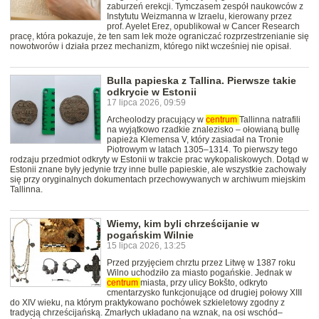
zaburzeń erekcji. Tymczasem zespół naukowców z
Instytutu Weizmanna w Izraelu, kierowany przez
prof. Ayelet Erez, opublikował w Cancer Research
pracę, która pokazuje, że ten sam lek może ograniczać rozprzestrzenianie się
nowotworów i działa przez mechanizm, którego nikt wcześniej nie opisał.
Bulla papieska z Tallina. Pierwsze takie
odkrycie w Estonii
17 lipca 2026, 09:59
Archeolodzy pracujący w
centrum
Tallinna natrafili
na wyjątkowo rzadkie znalezisko – ołowianą bullę
papieża Klemensa V, który zasiadał na Tronie
Piotrowym w latach 1305–1314. To pierwszy tego
rodzaju przedmiot odkryty w Estonii w trakcie prac wykopaliskowych. Dotąd w
Estonii znane były jedynie trzy inne bulle papieskie, ale wszystkie zachowały
się przy oryginalnych dokumentach przechowywanych w archiwum miejskim
Tallinna.
Wiemy, kim byli chrześcijanie w
pogańskim Wilnie
15 lipca 2026, 13:25
Przed przyjęciem chrztu przez Litwę w 1387 roku
Wilno uchodziło za miasto pogańskie. Jednak w
centrum
miasta, przy ulicy Bokšto, odkryto
cmentarzysko funkcjonujące od drugiej połowy XIII
do XIV wieku, na którym praktykowano pochówek szkieletowy zgodny z
tradycją chrześcijańską. Zmarłych układano na wznak, na osi wschód–