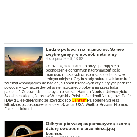
Ludzie polowali na mamucice. Samce
zwykle ginęły w sposób naturalny
4 sierpnia 2026, 13:02
Od dziesięcioleci archeolodzy spierają się o
pochodzenie ogromnych nagromadzeń kości
mamucich, liczących czasem setki osobników w
jednym miejscu. Czy to ślady naturalnych katastrof –
zwierząt wpadających do bagien, pułapek terenowych czy ginących podczas
powodzi – czy raczej dowód systematycznego polowania przez ludzi
paleolitu? Odpowiedzi na to pytanie szukali Hannah Moots z Uniwersytetu
Sztokholmskiego, Jarosław Wilczyński z Polskiej Akademii Nauk, Love Dalén
i David Diez-del-Molino ze szwedzkiego
Centrum
Paleogenetyki oraz
kilkudziesięcioosobowy zespół ze Szwecji, USA, Wielkiej Brytanii, Niemiec,
Estonii i Holandii.
Odkryto pierwszą supermasywną czarną
dziurę swobodnie przemierzającą
kosmos