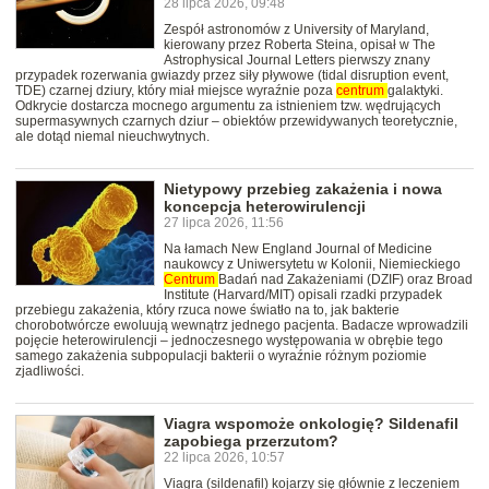
28 lipca 2026, 09:48
Zespół astronomów z University of Maryland,
kierowany przez Roberta Steina, opisał w The
Astrophysical Journal Letters pierwszy znany
przypadek rozerwania gwiazdy przez siły pływowe (tidal disruption event,
TDE) czarnej dziury, który miał miejsce wyraźnie poza
centrum
galaktyki.
Odkrycie dostarcza mocnego argumentu za istnieniem tzw. wędrujących
supermasywnych czarnych dziur – obiektów przewidywanych teoretycznie,
ale dotąd niemal nieuchwytnych.
Nietypowy przebieg zakażenia i nowa
koncepcja heterowirulencji
27 lipca 2026, 11:56
Na łamach New England Journal of Medicine
naukowcy z Uniwersytetu w Kolonii, Niemieckiego
Centrum
Badań nad Zakażeniami (DZIF) oraz Broad
Institute (Harvard/MIT) opisali rzadki przypadek
przebiegu zakażenia, który rzuca nowe światło na to, jak bakterie
chorobotwórcze ewoluują wewnątrz jednego pacjenta. Badacze wprowadzili
pojęcie heterowirulencji – jednoczesnego występowania w obrębie tego
samego zakażenia subpopulacji bakterii o wyraźnie różnym poziomie
zjadliwości.
Viagra wspomoże onkologię? Sildenafil
zapobiega przerzutom?
22 lipca 2026, 10:57
Viagra (sildenafil) kojarzy się głównie z leczeniem