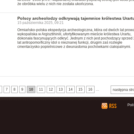
że obróbka wielu z nich nie została ukończona.
Polscy archeolodzy odkrywają tajemnice królestwa Urart
15 października 2025, 09:21
Ormiańsko-polska ekspedycja archeologiczna, która od dwóch lat prow
wykopaliska w Argisztihinili, ufortyfikowanym mieście królestwa Urartu,
dokonała fascynujących odkryć. Jednym z nich jest pochodzący sprzed
lat antropomorficzny idol o nieznanej funkcji, drugim zaś rozległe
cmentarzysko popielnicowe z dwunastoma pochówkami ciałopalnymi.
7
8
9
10
11
12
13
14
15
16
…
następna str
Pol