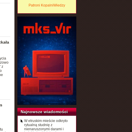
Patroni KopalniWiedzy
zkała
ycia
razowo
 z
o
ne
ns
Najnowsze wiadomości
W etruskim mieście odkryto
rytualną studnię z
nienaruszonymi darami i
tu