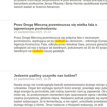
przydatne informacje bezpośrednio w polu widzenia. Grupa pracująca 
kierunkiem profesorów Jensa Pflauma i Berta Hechta opublikował wynik
swoich badań w Science Advances.
Przez Drogę Mleczną przemieszcza się wielka fala o
tajemniczym pochodzeniu
22 października 2025, 15:23
Przez Drogę Mleczną przemieszcza się potężna fala o nieznanym
pochodzeniu, wędrująca od jej
centrum
ku obrzeżom – informuje Europ
Agencja Kosmiczna. Fala, odkryta przez teleskop Gaia, porusza gwiazd
odległymi od nas o tysiące lat świetlnych, położonymi od 30 do 65 tysięc
świetlnych od
centrum
naszej galaktyki.
Jedzenie padliny uczyniło nas ludźmi?
22 października 2025, 10:29
Nauka wciąż nie rozstrzygnęła kwestii wyewoluowania dużego mózgu 
człowieka. Organ ten wymaga sporych ilości energii, powstaje więc pyta
skąd energia ta pochodziła, jaki rodzaj żywności nam ją zapewniał. Od
mówi się, że przełomowym momentem było opanowanie ognia i obróbk
cieplna pożywienia, głównie mięsa. Niedawno jednak pojawiły się wynik
badań wskazujące, że to fermentacja, a nie ogień, umożliwiły powstanie
dużego mózgu u Homo. Teraz badacze z Hiszpanii wskazują, że jeśli