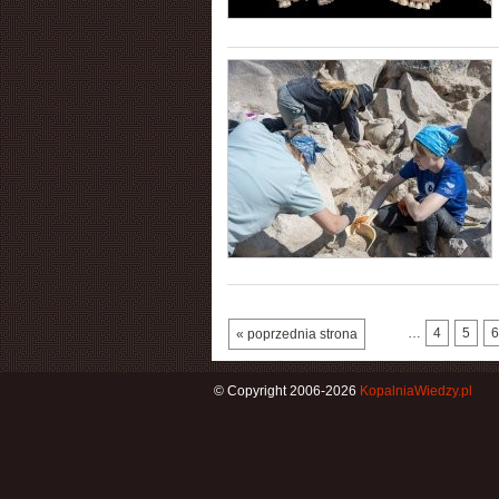
…
4
5
6
« poprzednia strona
© Copyright 2006-2026
KopalniaWiedzy.pl