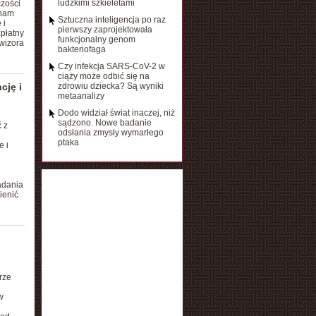
ludzkimi szkieletami
czości
 nam
Sztuczna inteligencja po raz
 i
pierwszy zaprojektowała
zpłatny
funkcjonalny genom
wizora
bakteriofaga
Czy infekcja SARS-CoV-2 w
ciąży może odbić się na
cję i
zdrowiu dziecka? Są wyniki
metaanalizy
Dodo widział świat inaczej, niż
sądzono. Nowe badanie
 z
odsłania zmysły wymarłego
ptaka
e i
adania
ienić
rze
w