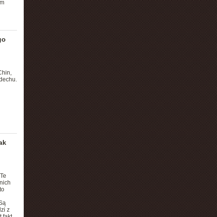
ym
go
hin,
ddechu.
ak
 Te
nich
to
 Są
zi z
 fakt,