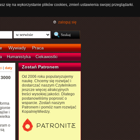
asz się na wykorzystanie plików cookies, zmień ustawienia swojej przeglądarki.
zaloguj się
e
Wywiady
Praca
a
Humanistyka
Ciekawostki
Zostań Patronem
ci
|
daty
Od 2006 roku popularyzujemy
 3000
naukę. Chcemy się rozwijać i
dostarczać naszym Czytelnikom
jeszcze więcej atrakcyjnych
treści wysokiej jakości. Dlatego
postanowiliśmy poprosić o
wsparcie. Zostań naszym
tforma
Patronem i pomóż nam rozwijać
gionie
KopalnięWiedzy.
ajów i
wielka
gram o
 są