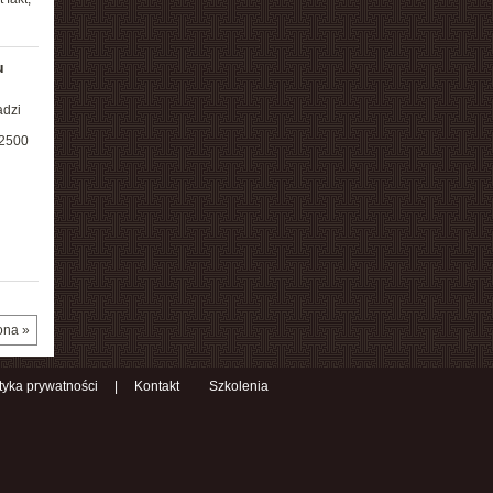
u
adzi
 2500
ona »
ityka prywatności
|
Kontakt
Szkolenia