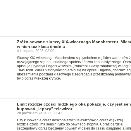
Zróżnicowane slumsy XIX-wiecznego Manchesteru. Mies
w nich też klasa średnia
4 listopada 2025, 08:09
Slumsy XIX-wiecznego Manchesteru są symbolem ciężkich warunków ż
rozwijającego się industrialnego społeczeństwa kapitalistycznego. Ob
opisał je Fryderyk Engels w swoim „Położeniu klasy robotniczej w Anglii”
1845 roku. Wielu historyków opierało się na opisie Engelsa, chociaż jeg
utożsamiania podziału klasowego z segregacją przestrzenną poddawa
było coraz większej krytyce.
Limit rozdzielczości ludzkiego oka pokazuje, czy jest se
kupować „lepszy” telewizor
28 października 2025, 12:42
Czy kupowanie coraz doskonalszych telewizorów o coraz większej
rozdzielczości ma sens? Tylko do pewnego stopnia. Coraz bardziej
szczegółowy obraz będziemy bowiem widzieli do czasu osiągnięcia limi