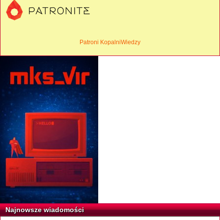
Patroni KopalniWiedzy
Najnowsze wiadomości