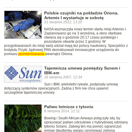
Polskie czujniki na pokładzie Oriona.
Artemis I wystartuje w sobotę
31 sierpnia 2022, 13:20
NASA wyznaczyła nowy termin startu misji Artemis I.
Zaplanowano go na 3 września, a okno startowe
otwiera się o godzinie 20:17 czasu polskiego i
pozostanie otwarte przez 2 godziny. W
przygotowaniach do misji swój udział mają też polscy naukowcy. Specjaliści z
Instytutu Fizyki Jądrowej PAN skonstruowali innowacyjne urządzenia do
pomiaru
promieniowania
wewnątrz Oriona.
Tajemnicza umowa pomiędzy Sunem i
IBM-em
16 sierpnia 2007, 12:34
Sun i IBM, wieloletni rywale, podpisały umowę
dotyczącą systemów operacyjnych. Żadna z firm nie chce ujawnić
szczegółów tajemniczej umowy.
Paliwo lotnicze z tytoniu
8 sierpnia 2014, 12:11
Boeing i South African Airways połączyły siły, by
opracować paliwo odrzutowe z hybrydowej odmiany
tytoniu Solaris. Zabieg ten ma pomóc ograniczyć
emisję dwutlenku węgla i promować zieloną