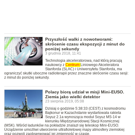
Przyszłość walki z nowotworami:
skrócenie czasu ekspozycji z minut do
poniżej sekundy
3 grudnia 2018, 11:41
Technologia akceleratorowa, nad którą pracują
naukowcy z
Centrum
Liniowego Akceleratora
Stanforda (SLAC) i Uniwersytetu Stanforda, ma
ograniczyć skutki uboczne radioterapii przez znaczne skrócenie czasu sesji:
z minut do poniżej sekundy.
Polacy biorą udział w misji Mini-EUSO.
Ziemia jako wielki detektor
23 sierpnia 2019, 05:08
Dzisiaj o godzinie 5:38:33 (CEST) z kosmodromu
Bajkonur w Kazachstanie wystartowała rakieta
Soyuz 2.1a wynosząca moduł Soyuz MS-14 w
kierunku Międzynarodowej Stacji Kosmicznej
(MSK). Wśród ładunków na pokładzie znalazł się teleskop Mini-EUSO.
Urządzenie umożliwi utworzenie ultrafioletowej mapy atmosfery ziemskiej
oraz pozwoli zaobserwować jej zmienność w czasie.