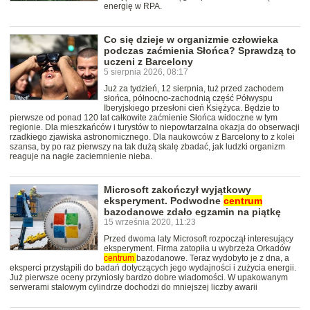
energię w RPA.
Co się dzieje w organizmie człowieka
podczas zaćmienia Słońca? Sprawdzą to
uczeni z Barcelony
5 sierpnia 2026, 08:17
Już za tydzień, 12 sierpnia, tuż przed zachodem
słońca, północno-zachodnią część Półwyspu
Iberyjskiego przesłoni cień Księżyca. Będzie to
pierwsze od ponad 120 lat całkowite zaćmienie Słońca widoczne w tym
regionie. Dla mieszkańców i turystów to niepowtarzalna okazja do obserwacji
rzadkiego zjawiska astronomicznego. Dla naukowców z Barcelony to z kolei
szansa, by po raz pierwszy na tak dużą skalę zbadać, jak ludzki organizm
reaguje na nagłe zaciemnienie nieba.
Microsoft zakończył wyjątkowy
eksperyment. Podwodne
centrum
bazodanowe zdało egzamin na piątkę
15 września 2020, 11:23
Przed dwoma laty Microsoft rozpoczął interesujący
eksperyment. Firma zatopiła u wybrzeża Orkadów
centrum
bazodanowe. Teraz wydobyto je z dna, a
eksperci przystąpili do badań dotyczących jego wydajności i zużycia energii.
Już pierwsze oceny przyniosły bardzo dobre wiadomości. W upakowanym
serwerami stalowym cylindrze dochodzi do mniejszej liczby awarii