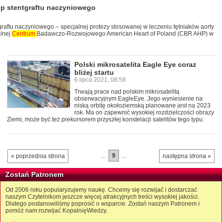
typ stentgraftu naczyniowego
tgraftu naczyniowego – specjalnej protezy stosowanej w leczeniu tętniaków aorty
lnej
Centrum
Badawczo-Rozwojowego American Heart of Poland (CBR AHP) w
Polski mikrosatelita Eagle Eye coraz
bliżej startu
6 lipca 2021, 08:58
Trwają prace nad polskim mikrosatelitą
obserwacyjnym EagleEye. Jego wyniesienie na
niską orbitę okołoziemską planowane jest na 2023
rok. Ma on zapewnić wysokiej rozdzielczości obrazy
Ziemi, może być też prekursorem przyszłej konstelacji satelitów tego typu.
…
9
…
« poprzednia strona
następna strona »
Zostań Patronem
Od 2006 roku popularyzujemy naukę. Chcemy się rozwijać i dostarczać
naszym Czytelnikom jeszcze więcej atrakcyjnych treści wysokiej jakości.
Dlatego postanowiliśmy poprosić o wsparcie. Zostań naszym Patronem i
pomóż nam rozwijać KopalnięWiedzy.