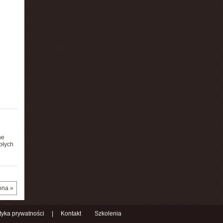
ne
ołych
ona »
ityka prywatności
|
Kontakt
Szkolenia