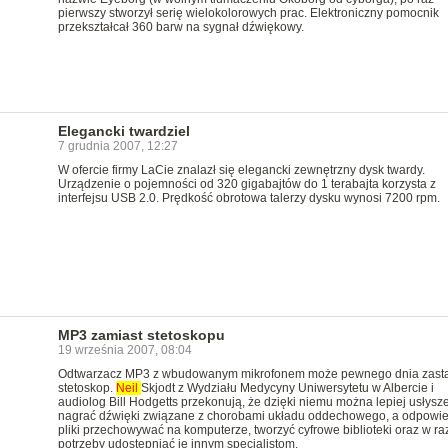
pierwszy stworzył serię wielokolorowych prac. Elektroniczny pomocnik
przekształcał 360 barw na sygnał dźwiękowy.
Elegancki twardziel
7 grudnia 2007, 12:27
W ofercie firmy LaCie znalazł się elegancki zewnętrzny dysk twardy.
Urządzenie o pojemności od 320 gigabajtów do 1 terabajta korzysta z
interfejsu USB 2.0. Prędkość obrotowa talerzy dysku wynosi 7200 rpm.
MP3 zamiast stetoskopu
19 września 2007, 08:04
Odtwarzacz MP3 z wbudowanym mikrofonem może pewnego dnia zastą
stetoskop.
Neil
Skjodt z Wydziału Medycyny Uniwersytetu w Albercie i
audiolog Bill Hodgetts przekonują, że dzięki niemu można lepiej usłysze
nagrać dźwięki związane z chorobami układu oddechowego, a odpowi
pliki przechowywać na komputerze, tworzyć cyfrowe biblioteki oraz w ra
potrzeby udostępniać je innym specjalistom.