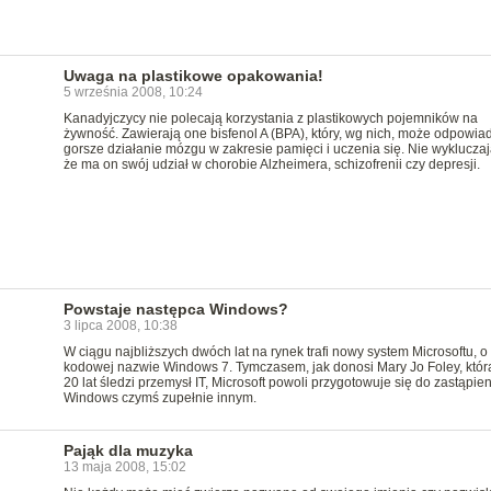
Uwaga na plastikowe opakowania!
5 września 2008, 10:24
Kanadyjczycy nie polecają korzystania z plastikowych pojemników na
żywność. Zawierają one bisfenol A (BPA), który, wg nich, może odpowia
gorsze działanie mózgu w zakresie pamięci i uczenia się. Nie wykluczają
że ma on swój udział w chorobie Alzheimera, schizofrenii czy depresji.
Powstaje następca Windows?
3 lipca 2008, 10:38
W ciągu najbliższych dwóch lat na rynek trafi nowy system Microsoftu, o
kodowej nazwie Windows 7. Tymczasem, jak donosi Mary Jo Foley, któr
20 lat śledzi przemysł IT, Microsoft powoli przygotowuje się do zastąpien
Windows czymś zupełnie innym.
Pająk dla muzyka
13 maja 2008, 15:02