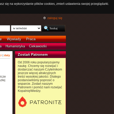
asz się na wykorzystanie plików cookies, zmień ustawienia swojej przeglądarki.
zaloguj się
e
Wywiady
Praca
a
Humanistyka
Ciekawostki
Zostań Patronem
ci
|
daty
Od 2006 roku popularyzujemy
naukę. Chcemy się rozwijać i
dostarczać naszym Czytelnikom
jeszcze więcej atrakcyjnych
zcze
treści wysokiej jakości. Dlatego
złej
postanowiliśmy poprosić o
wsparcie. Zostań naszym
Patronem i pomóż nam rozwijać
KopalnięWiedzy.