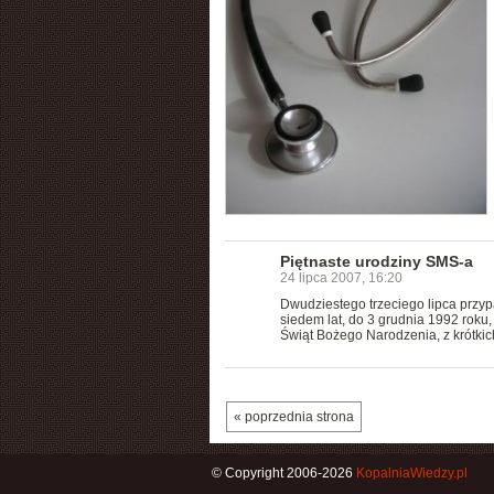
Piętnaste urodziny SMS-a
24 lipca 2007, 16:20
Dwudziestego trzeciego lipca przy
siedem lat, do 3 grudnia 1992 roku, 
Świąt Bożego Narodzenia, z krótkic
« poprzednia strona
© Copyright 2006-2026
KopalniaWiedzy.pl