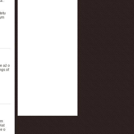
a.
tetu
wym
e aż o
ngs of
ym
iat
ie o