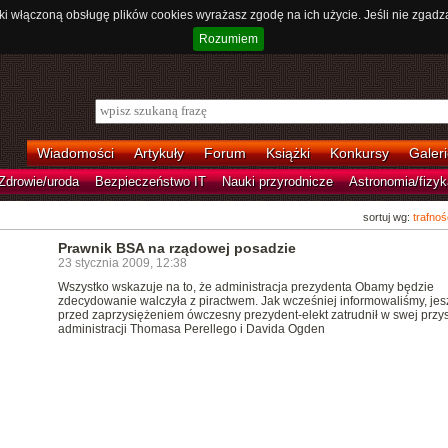
ki włączoną obsługę plików cookies wyrażasz zgodę na ich użycie. Jeśli nie zgadz
Rozumiem
Wiadomości
Artykuły
Forum
Książki
Konkursy
Galeri
Zdrowie/uroda
Bezpieczeństwo IT
Nauki przyrodnicze
Astronomia/fizyk
sortuj wg:
trafnoś
Prawnik BSA na rządowej posadzie
23 stycznia 2009, 12:38
Wszystko wskazuje na to, że administracja prezydenta Obamy będzie
zdecydowanie walczyła z piractwem. Jak wcześniej informowaliśmy, jes
przed zaprzysiężeniem ówczesny prezydent-elekt zatrudnił w swej przys
administracji Thomasa Perellego i Davida Ogden