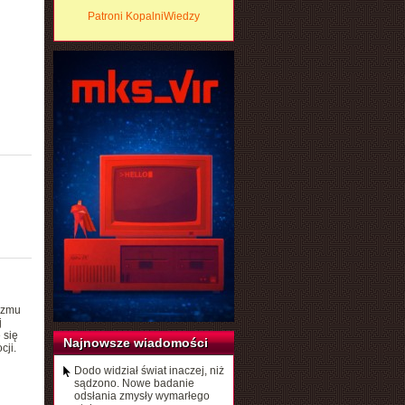
Patroni KopalniWiedzy
yzmu
j
 się
Najnowsze wiadomości
cji.
Dodo widział świat inaczej, niż
sądzono. Nowe badanie
odsłania zmysły wymarłego