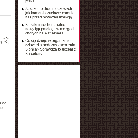
ptaka
Zakażenie dróg moczowych –
jak komórki czuciowe chronią
nas przed poważną infekcją
Blaszki mitochondrialne –
nowy typ patologii w mózgach
chorych na Alzheimera
dać za
Co się dzieje w organizmie
 też,
człowieka podczas zaćmienia
Słońca? Sprawdzą to uczeni z
Barcelony
a od
ia