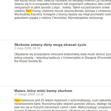
Nie każdy może mieć zwierzę nazwane od swojego imienia czy nazwisk
Zdarza się to w przypadku krewnych lub znajomych odkrywcy albo osób
związanych w jakiś sposób z jego... hobby. Takim szczęściarzem został
ostatnio
Neil
Young, ulubiony muzyk Jasona Bonda, biologa z Uniwersy
Wschodniej Karoliny. Kolegom z branży będzie się mógł pochwalić no
gatunkiem pająka z rodziny Ctenizidae: Myrmekiaphila neilyoungi.
Skokowe zmiany diety mogą skracać życie
2 maja 2008, 09:39
Objadanie się przeplatane okresami drakońskiej diety może skrócić życi
jedną czwartą – twierdzą badacze z Uniwersytetu w Glasgow (Proceedi
the Royal Society B).
Malarz, który widzi barwy słuchem
27 lutego 2008, 13:36
Neil
Harbisson jest 25-letnim malarzem z achromatopsją, czyli całkowit
niewidzeniem barw. Rozróżnia tylko stopień jasności obrazu, dlatego św
jawi mu się w różnych odcieniach czerni i bieli. Wykorzystując urządzen
nazwie Eyeborg (w wolnym tłumaczeniu Okoborg od cyborga), po raz