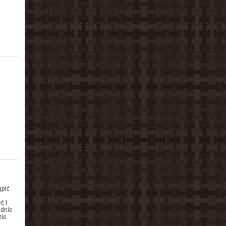
pić
ć i
ednie
zie