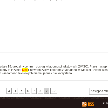
padały 15. urodziny centrum obsługi wiadomości tekstowych (SMSC). Przez następ
kiedy to inżynier
Neil
Papworth życzył kolegom z Vodafone w Wielkiej Brytanii wes
h wiadomości tekstowych niemal jednak nie korzystano.
…
3
4
5
6
7
8
9
10
następna str
Pol