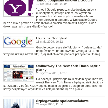
Yahoo podpisało umowę z Google
10 kwietnia 2008, 09:04
Yahoo i Google rozpoczynają dwutygodniowy
eksperyment, którego celem jest wymiana
powierzchni reklamowych pomiędzy oboma
internetowymi gigantami. W tym czasie Google
będzie miało prawo do umieszczania swoich reklam w 3% wyszukiwań
dokonywanych przez klientów Yahoo!.
Hajda na Google'a!
11 maja 2009, 16:12
Google powoli staje się "ulubionym" celem działań
urzędów antymonopolowych i wygląda na to, że
firmy nie uratuje nawet fakt, iż jej szef otwarcie popiera prezydenta Obamę.
Online'owy The New York Times będzie
płatny
20 stycznia 2010, 16:18
Od początku przyszłego roku czytelnicy online'owej
wersji The New York Timesa będą musieli płacić za
korzystanie z treści. Każdy będzie miał miesięcznie dostęp do ograniczonej
liczby bezpłatnych artykułów. Za kolejne trzeba będzie płacić.
Szpiegowanie społecznościowe
21 maja 2010, 11:54