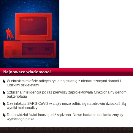
Najnowsze wiadomości
W etruskim mieście odkryto rytualną studnię z nienaruszonymi darami i
ludzkimi szkieletami
Sztuczna inteligencja po raz pierwszy zaprojektowała funkcjonalny genom
bakteriofaga
Czy infekcja SARS-CoV-2 w ciąży może odbić się na zdrowiu dziecka? Są
wyniki metaanalizy
Dodo widział świat inaczej, niż sądzono. Nowe badanie odsłania zmysły
wymarłego ptaka