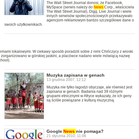
The Wall Street Journal donosi, że Facebook,
MySpace (serwis należy do
News
Corp., właściciela
The Wall Street Journal), Digg, Live Journal i wiele
innych serwisów społecznościowych przekazywało
agencjom reklamowym bardzo szczegółowe dane o
swoich użytkownikach.
lemami lokalowymi. W ciekawy sposób poradzili sobie z nimi Chińczycy z wioski
ę zorganizowano w górskiej jaskini, a placówce nadano wiele mówiącą nazwę
hool).
Muzyka zapisana w genach
13 grudnia 2007, 12:12
Muzyka nie tylko łagodzi obyczaje, ale również jest
zapisana w genach. Badania nad 39 różnymi
grupami etnicznymi w Afryce wykazały, że ich geny
są ściśle powiązane z kulturą muzyczną.
Google
News
nie pomaga?
21 stycznia 2010, 11:06