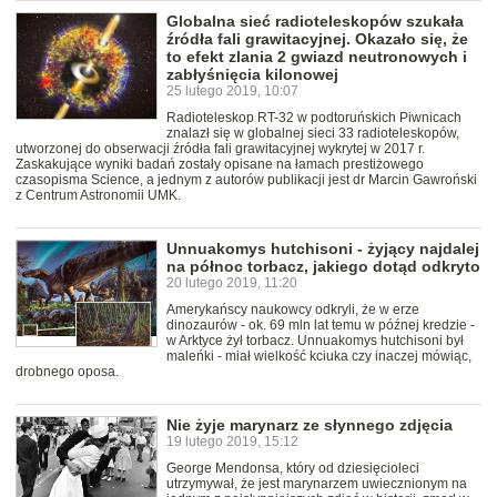
Globalna sieć radioteleskopów szukała
źródła fali grawitacyjnej. Okazało się, że
to efekt zlania 2 gwiazd neutronowych i
zabłyśnięcia kilonowej
25 lutego 2019, 10:07
Radioteleskop RT-32 w podtoruńskich Piwnicach
znalazł się w globalnej sieci 33 radioteleskopów,
utworzonej do obserwacji źródła fali grawitacyjnej wykrytej w 2017 r.
Zaskakujące wyniki badań zostały opisane na łamach prestiżowego
czasopisma Science, a jednym z autorów publikacji jest dr Marcin Gawroński
z Centrum Astronomii UMK.
Unnuakomys hutchisoni - żyjący najdalej
na północ torbacz, jakiego dotąd odkryto
20 lutego 2019, 11:20
Amerykańscy naukowcy odkryli, że w erze
dinozaurów - ok. 69 mln lat temu w późnej kredzie -
w Arktyce żył torbacz. Unnuakomys hutchisoni był
maleńki - miał wielkość kciuka czy inaczej mówiąc,
drobnego oposa.
Nie żyje marynarz ze słynnego zdjęcia
19 lutego 2019, 15:12
George Mendonsa, który od dziesięcioleci
utrzymywał, że jest marynarzem uwiecznionym na