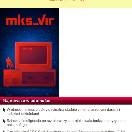
Patroni KopalniWiedzy
Najnowsze wiadomości
W etruskim mieście odkryto rytualną studnię z nienaruszonymi darami i
ludzkimi szkieletami
Sztuczna inteligencja po raz pierwszy zaprojektowała funkcjonalny genom
bakteriofaga