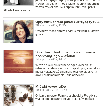
jednym z najsłynniejszych zdjęć w historii, zmarł w
Newport w stanie Rhode Island. Słynna fotografia
została wykonana 14 sierpnia 1945 roku przez
Alfreda Eisenstaedta.
Optymizm chroni przed cukrzycą typu 2.
28 stycznia 2019, 11:35
Optymizm może obniżać ryzyko rozwoju cukrzycy
typu 2.
Smartfon zdradzi, ile promieniowania
pochłonął jego właściciel
14 stycznia 2019, 14:06
W razie ataku nuklearnego bądź wypadku z
udziałem materiałów rozszczepialnych, specjaliści
mogą wykorzystać smartfony ofiar do określenia
dawki promieniowania, jaką otrzymały.
Mrówki-łowcy głów
19 listopada 2018, 11:46
Gniazda mrówek Formica archboldi z Florydy są
wypełnione głowami innych gatunków mrówek.