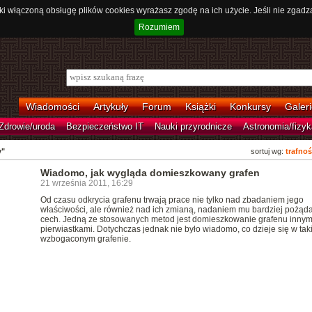
ki włączoną obsługę plików cookies wyrażasz zgodę na ich użycie. Jeśli nie zgadz
Rozumiem
Wiadomości
Artykuły
Forum
Książki
Konkursy
Galeri
Zdrowie/uroda
Bezpieczeństwo IT
Nauki przyrodnicze
Astronomia/fizyk
y"
sortuj wg:
trafnoś
Wiadomo, jak wygląda domieszkowany grafen
21 września 2011, 16:29
Od czasu odkrycia grafenu trwają prace nie tylko nad zbadaniem jego
właściwości, ale również nad ich zmianą, nadaniem mu bardziej pożąd
cech. Jedną ze stosowanych metod jest domieszkowanie grafenu innym
pierwiastkami. Dotychczas jednak nie było wiadomo, co dzieje się w tak
wzbogaconym grafenie.