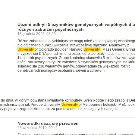
Uczeni odkryli 5 czynników genetycznych wspólnych dla
różnych zaburzeń psychicznych
18 grudnia 2025, 08:55
Różne zaburzenia psychiatryczne mogą mieć ze sobą więcej wspólneg
biologicznego punktu widzenia, niż wcześniej sądzono. Naukowcy z
University
of Colorado Boulder, Harvard
University
i Mass General Brin
przyjrzeli się DNA ponad miliona osób, które cierpiały na co najmniej je
14 chorób psychicznych. Grupę kontrolną stanowiło 5 milionów zdrowy
osób. Naukowcy odkryli że zaledwie 5 czynników genetycznych, na któr
składało się 238 wariantów genów, odpowiadało za większość różnic
genetycznych pomiędzy osobami chorymi a zdrowymi.
 do dnia, w którym powstaną kwantowe komputery. Sven Rogge i jego zespół z Delf
anych instytucji jak Purdue University,
University
of Melbourne i belgijski IMEC, poka
y pojedynczego elektronu. I to za pomocą obecnie dostępnych narzędzi.
Noworodki uczą się przez sen
23 września 2010, 09:41