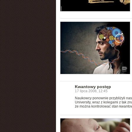
Kwantowy postęp
17 lipca 2008, 12:45
Naukowcy ponownie przybliżyli nas
University, wraz z kolegami z tak zn
że można kontrolować stan kwantow