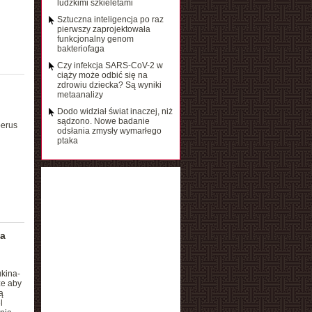
ludzkimi szkieletami
Sztuczna inteligencja po raz
pierwszy zaprojektowała
funkcjonalny genom
bakteriofaga
Czy infekcja SARS-CoV-2 w
ciąży może odbić się na
zdrowiu dziecka? Są wyniki
metaanalizy
Dodo widział świat inaczej, niż
sądzono. Nowe badanie
oerus
odsłania zmysły wymarłego
ptaka
ma
kina-
że aby
ą
l