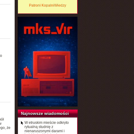
Patroni KopalniWiedzy
co
Najnowsze wiadomości
ół
W etruskim mieście odkryto
w
rytualną studnię z
ego, że
nienaruszonymi darami i