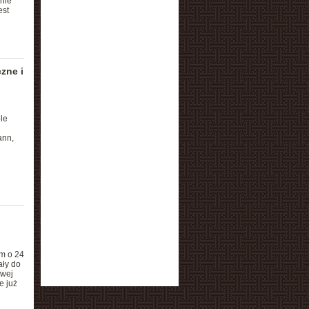
nie
est
zne i
le
ann,
em o 24
ały do
ewej
e już