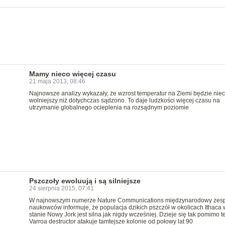
Mamy nieco więcej czasu
21 maja 2013, 08:46
Najnowsze analizy wykazały, że wzrost temperatur na Ziemi będzie nie
wolniejszy niż dotychczas sądzono. To daje ludzkości więcej czasu na
utrzymanie globalnego ocieplenia na rozsądnym poziomie
Pszczoły ewoluują i są silniejsze
24 sierpnia 2015, 07:41
W najnowszym numerze Nature Communications międzynarodowy zesp
naukowców informuje, że populacja dzikich pszczół w okolicach Ithaca 
stanie Nowy Jork jest silna jak nigdy wcześniej. Dzieje się tak pomimo t
Varroa destructor atakuje tamtejsze kolonie od połowy lat 90