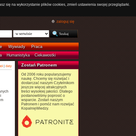
asz się na wykorzystanie plików cookies, zmień ustawienia swojej przeglądarki.
zaloguj się
e
Wywiady
Praca
a
Humanistyka
Ciekawostki
Zostań Patronem
ci
|
daty
Od 2006 roku popularyzujemy
naukę. Chcemy się rozwijać i
dostarczać naszym Czytelnikom
jeszcze więcej atrakcyjnych
anych
treści wysokiej jakości. Dlatego
i
postanowiliśmy poprosić o
im
wsparcie. Zostań naszym
Patronem i pomóż nam rozwijać
KopalnięWiedzy.