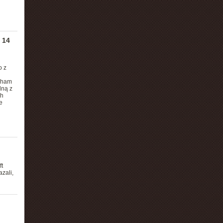
 14
o z
gham
dną z
ch
e
t
zali,