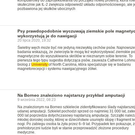
komputerowy do zaprojektowania od początku nowej proteiny, która rów
skutecznie jak IL-2 zwiększa odpowiedź układu odpornościowego, ale j
pozbawiona jej skutków ubocznych
Psy prawdopodobnie wyczuwają ziemskie pole magnetyc
wykorzystują je do nawigacji
20 lipca 2020, 19:32
Świetny węch może być nie jedyną niezwykłą cechów psów. Najnowsze
badania wskazują, że zwierzęta te mogą też wykorzystywać ziemskie po
magnetyczne do wyszukiwania skrótów w nieznanym sobie terenie. To
pierwsza tego typu sugestia dotycząca psów, zauważa Catherine Lohm
biolog z
University
of North Carolina, która specjalizuje się w badaniu
magnetorecepcji i systemu nawigacyjnego żółwi.
Na Borneo znaleziono najstarszy przykład amputacji
9 września 2022, 08:23
Na znalezionym na Borneo szkielecie zidentyfikowano ślady najstarszej
udanej amputacji. Szkielet pochodzi sprzed co najmniej 31 000 lat, zat
000 lat poprzedza dotychczasowy najstarszą amputację. Szczątki należ
młodej dorosłej osoby, której w dzieciństwie usunięto stopę i fragment l
nogi. Po zabiegu osoba ta żyła przez 6–9 lat. Przypadek ten pokazuje, ż
prehistoryczni ludzie byli w stanie przeprowadzić złożone procedury
medyczne.