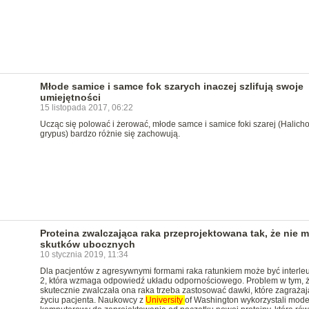
Młode samice i samce fok szarych inaczej szlifują swoje
umiejętności
15 listopada 2017, 06:22
Ucząc się polować i żerować, młode samce i samice foki szarej (Halich
grypus) bardzo różnie się zachowują.
Proteina zwalczająca raka przeprojektowana tak, że nie 
skutków ubocznych
10 stycznia 2019, 11:34
Dla pacjentów z agresywnymi formami raka ratunkiem może być interleu
2, która wzmaga odpowiedź układu odpornościowego. Problem w tym, 
skutecznie zwalczała ona raka trzeba zastosować dawki, które zagrażaj
życiu pacjenta. Naukowcy z
University
of Washington wykorzystali mode