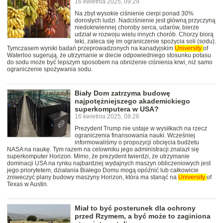
16 kwietnia 2025, 09:29
Na zbyt wysokie ciśnienie cierpi ponad 30%
dorosłych ludzi. Nadciśnienie jest główną przyczyną
niedokrwiennej choroby serca, udarów, bierze
udział w rozwoju wielu innych chorób. Chorzy biorą
leki, zaleca się im ograniczenie spożycia soli (sodu).
Tymczasem wyniki badań przeprowadzonych na kanadyjskim
University
of
Waterloo sugerują, że utrzymanie w diecie odpowiedniego stosunku potasu
do sodu może być lepszym sposobem na obniżenie ciśnienia krwi, niż samo
ograniczenie spożywania sodu.
Biały Dom zatrzyma budowę
najpotężniejszego akademickiego
superkomputera w USA?
16 kwietnia 2025, 08:26
Prezydent Trump nie ustaje w wysiłkach na rzecz
ograniczenia finansowania nauki. Wcześniej
informowaliśmy o propozycji obcięcia budżetu
NASA na naukę. Tym razem na celowniku jego administracji znalazł się
superkomputer Horizon. Mimo, że prezydent twierdzi, że utrzymanie
dominacji USA na rynku najbardziej wydajnych maszyn obliczeniowych jest
jego priorytetem, działania Białego Domu mogą opóźnić lub całkowicie
zniweczyć plany budowy maszyny Horizon, która ma stanąć na
University
of
Texas w Austin.
Miał to być posterunek dla ochrony
przed Rzymem, a być może to zaginiona