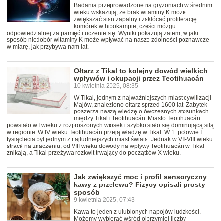
Badania przeprowadzone na gryzoniach w średnim
wieku wskazują, że brak witaminy K może
zwiększać stan zapalny i zakłócać proliferację
komórek w hipokampie, części mózgu
odpowiedzialnej za pamięć i uczenie się. Wyniki pokazują zatem, w jaki
sposób niedobór witaminy K może wpływać na nasze zdolności poznawcze
w miarę, jak przybywa nam lat.
Ołtarz z Tikal to kolejny dowód wielkich
wpływów i okupacji przez Teotihuacán
10 kwietnia 2025, 08:35
W Tikal, jednym z najważniejszych miast cywilizacji
Majów, znaleziono ołtarz sprzed 1600 lat. Zabytek
poszerza naszą wiedzę o ówczesnych stosunkach
między Tikal i Teotihuacán. Miasto Teotihuacán
powstało w I wieku z rozproszonych wiosek i szybko stało się dominującą siłą
w regionie. W IV wieku Teotihuacán przeją władzę w Tikal. W 1. połowie I
tysiąclecia był jednym z najludniejszych miast świata. Jednak w VII-VIII wieku
stracił na znaczeniu, od VIII wieku dowody na wpływy Teotihuacán w Tikal
znikają, a Tikal przeżywa rozkwit trwający do początków X wieku.
Jak zwiększyć moc i profil sensoryczny
kawy z przelewu? Fizycy opisali prosty
sposób
9 kwietnia 2025, 07:43
Kawa to jeden z ulubionych napojów ludzkości.
Możemy wybierać wśród olbrzymiej liczby