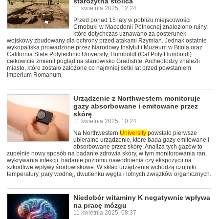
starożytna stolica
11 kwietnia 2025, 12:24
Przed ponad 15 laty w pobliżu miejscowości
Crnobuki w Macedonii Północnej znaleziono ruiny,
które dotychczas uznawano za posterunek
wojskowy zbudowany dla ochrony przed atakami Rzymian. Jednak ostatnie
wykopaliska prowadzone przez Narodowy Instytut i Muzeum w Bitola oraz
California State Polytechnic University, Humboldt (Cal Poly Humboldt)
całkowicie zmienił pogląd na stanowisko Gradishte. Archeolodzy znaleźli
miasto, które zostało założone co najmniej setki lat przed powstaniem
Imperium Romanum.
Urządzenie z Northwestern monitoruje
gazy absorbowane i emitowane przez
skórę
11 kwietnia 2025, 10:24
Na Northwestern
University
powstało pierwsze
ubieralne urządzenie, które bada gazy emitowane i
absorbowane przez skórę. Analiza tych gazów to
zupełnie nowy sposób na badanie zdrowia skóry, w tym monitorowania ran,
wykrywania infekcji, badanie poziomu nawodnienia czy ekspozycji na
szkodliwe wpływy środowiskowe. W skład urządzenia wchodzą czujniki
temperatury, pary wodnej, dwutlenku węgla i lotnych związków organicznych.
Niedobór witaminy K negatywnie wpływa
na pracę mózgu
11 kwietnia 2025, 08:37