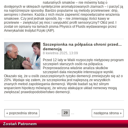
naturalnych smaków – nie mówimy tutaj o
dostępnych w sklepach syntetycznie aromatyzowanych ziarnach – i parzyć ją
na najróżniejsze sposoby. Bardzo popularne są metody przelewowe: drip,
aeropres i chemex. Każda z nich może zapewnić niepowtarzalne wrażenia
smakowe. Czy jest jednak sposób, by – nie zmieniając ilości kawy w
przelewie – zwiększyć jej moc i uwypuklić profil sensoryczny? Otóż jest. I
został on opisany na łamach pisma Physics of Fluids wydawanego przez
Amerykański Instytut Fizyki (AIP).
Szczepionka na półpaśca chroni przed...
demencją
8 kwietnia 2025, 13:09
Przed 12 laty w Walii rozpoczęto nietypowy program
szczepień starszych osób na półpaśca.
Przeprowadzona właśnie analiza skutków
szczepień dała niezwykle interesujące wyniki.
Okazało się, że u osób zaszczepionych ryzyko demencji zmniejszyło się aż o
20%. Wydaje się zatem, że szczepionka jest najlepszą ze wszystkich
znanych metod zapobiegania demencji. Wyniki badań są też silnym
wsparciem hipotezy mówiącej, że wirusy atakujące układ nerwowy mogą
zwiększać prawdopodobieństwo demencji.
…
29
…
« poprzednia strona
następna strona »
Zostań Patronem