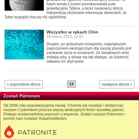
lutym sonda Cassini przeskanowała pole
grawitacyjne Tytana, a teraz naukowcy, którzy
interpretują otrzymane informacje stwierdzili, że
Tytan wygląda inaczej niż sądziliśmy.
Wszystko w rękach Chin
18 marca 2015, 12:41
Drugim, po globalnym ociepleniu, największym
zagrożeniem ekologicznym dla naszej planety jest
zanikanie życia w oceanach. Ze światowych wód
znikają ryby, a dzieje się tak dlatego, że ludzkość
odławia ich zbyt wiele.
…
14
…
« poprzednia strona
następna strona »
Zostań Patronem
Od 2006 roku popularyzujemy naukę. Chcemy się rozwijać i dostarczać
naszym Czytelnikom jeszcze więcej atrakcyjnych treści wysokiej jakości.
Dlatego postanowiliśmy poprosić o wsparcie. Zostań naszym Patronem i
pomóż nam rozwijać KopalnięWiedzy.