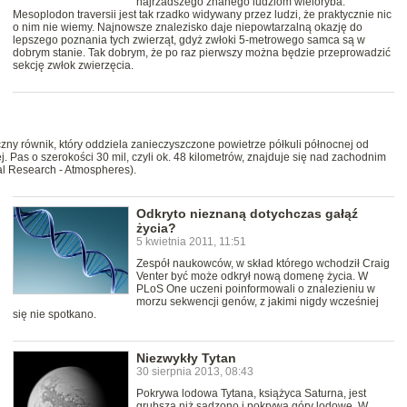
najrzadszego znanego ludziom wieloryba.
Mesoplodon traversii jest tak rzadko widywany przez ludzi, że praktycznie nic
o nim nie wiemy. Najnowsze znalezisko daje niepowtarzalną okazję do
lepszego poznania tych zwierząt, gdyż zwłoki 5-metrowego samca są w
dobrym stanie. Tak dobrym, że po raz pierwszy można będzie przeprowadzić
sekcję zwłok zwierzęcia.
czny równik, który oddziela zanieczyszczone powietrze półkuli północnej od
j. Pas o szerokości 30 mil, czyli ok. 48 kilometrów, znajduje się nad zachodnim
l Research - Atmospheres).
Odkryto nieznaną dotychczas gałąź
życia?
5 kwietnia 2011, 11:51
Zespół naukowców, w skład którego wchodził Craig
Venter być może odkrył nową domenę życia. W
PLoS One uczeni poinformowali o znalezieniu w
morzu sekwencji genów, z jakimi nigdy wcześniej
się nie spotkano.
Niezwykły Tytan
30 sierpnia 2013, 08:43
Pokrywa lodowa Tytana, książyca Saturna, jest
grubsza niż sądzono i pokrywa góry lodowe. W