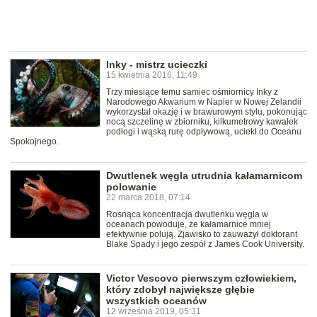
Inky - mistrz ucieczki
15 kwietnia 2016, 11:49
Trzy miesiące temu samiec ośmiornicy Inky z
Narodowego Akwarium w Napier w Nowej Zelandii
wykorzystał okazję i w brawurowym stylu, pokonując
nocą szczelinę w zbiorniku, kilkumetrowy kawałek
podłogi i wąską rurę odpływową, uciekł do Oceanu
Spokojnego.
Dwutlenek węgla utrudnia kałamarnicom
polowanie
22 marca 2018, 07:14
Rosnąca koncentracja dwutlenku węgla w
oceanach powoduje, że kałamarnice mniej
efektywnie polują. Zjawisko to zauważył doktorant
Blake Spady i jego zespół z James Cook University.
Victor Vescovo pierwszym człowiekiem,
który zdobył największe głębie
wszystkich oceanów
12 września 2019, 05:31