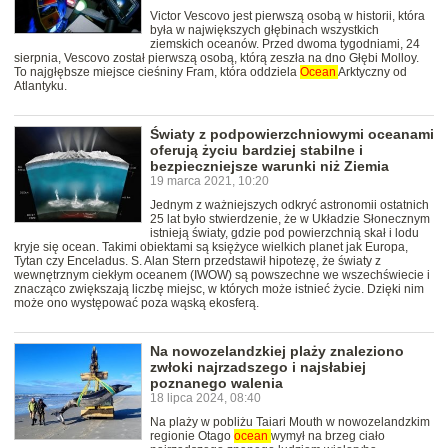
Victor Vescovo jest pierwszą osobą w historii, która
była w największych głębinach wszystkich
ziemskich oceanów. Przed dwoma tygodniami, 24
sierpnia, Vescovo został pierwszą osobą, którą zeszła na dno Głębi Molloy.
To najgłębsze miejsce cieśniny Fram, która oddziela
Ocean
Arktyczny od
Atlantyku.
Światy z podpowierzchniowymi oceanami
oferują życiu bardziej stabilne i
bezpieczniejsze warunki niż Ziemia
19 marca 2021, 10:20
Jednym z ważniejszych odkryć astronomii ostatnich
25 lat było stwierdzenie, że w Układzie Słonecznym
istnieją światy, gdzie pod powierzchnią skał i lodu
kryje się ocean. Takimi obiektami są księżyce wielkich planet jak Europa,
Tytan czy Enceladus. S. Alan Stern przedstawił hipotezę, że światy z
wewnętrznym ciekłym oceanem (IWOW) są powszechne we wszechświecie i
znacząco zwiększają liczbę miejsc, w których może istnieć życie. Dzięki nim
może ono występować poza wąską ekosferą.
Na nowozelandzkiej plaży znaleziono
zwłoki najrzadszego i najsłabiej
poznanego walenia
18 lipca 2024, 08:40
Na plaży w pobliżu Taiari Mouth w nowozelandzkim
regionie Otago
ocean
wymył na brzeg ciało