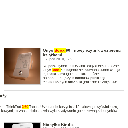
Onyx
Boox
60 - nowy czytnik z czterema
książkami
15 lipca 2010, 12:29
Na polski rynek trafił czytnik książki elektronicznej
Onyx
Boox
60, najbardziej zaawansowana wersja
tej marki. Obsługuje ona kilkanaście
najpopularniejszych formatów publikacji
elektronicznych oraz pliki graficzne i dźwiękowe.
daży
vo – ThinkPad
X60
Tablet. Urządzenie korzysta z 12-calowego wyświetlacza,
skowymi, co znakomicie ułatwia wykorzystywanie go na zewnątrz budynków.
Nie tylko Kindle