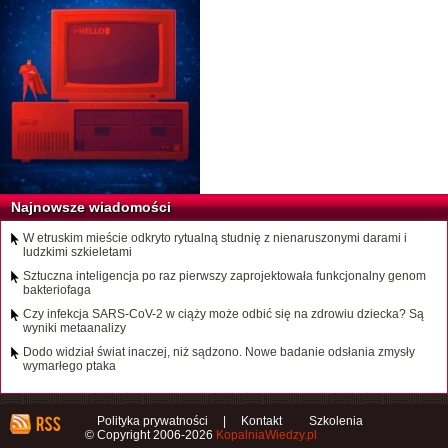
Najnowsze wiadomości
W etruskim mieście odkryto rytualną studnię z nienaruszonymi darami i
ludzkimi szkieletami
Sztuczna inteligencja po raz pierwszy zaprojektowała funkcjonalny genom
bakteriofaga
Czy infekcja SARS-CoV-2 w ciąży może odbić się na zdrowiu dziecka? Są
wyniki metaanalizy
Dodo widział świat inaczej, niż sądzono. Nowe badanie odsłania zmysły
wymarłego ptaka
Polityka prywatności
|
Kontakt
Szkolenia
© Copyright 2006-2026
KopalniaWiedzy.pl