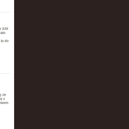
z X/IX
żało
 tu do
ę ze
ę z
ływem