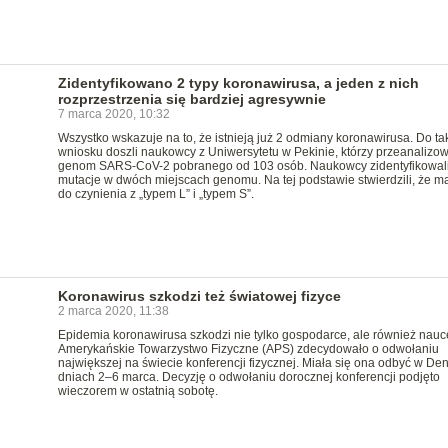
Zidentyfikowano 2 typy koronawirusa, a jeden z nich
rozprzestrzenia się bardziej agresywnie
7 marca 2020, 10:32
Wszystko wskazuje na to, że istnieją już 2 odmiany koronawirusa. Do ta
wniosku doszli naukowcy z Uniwersytetu w Pekinie, którzy przeanalizow
genom SARS-CoV-2 pobranego od 103 osób. Naukowcy zidentyfikowal
mutacje w dwóch miejscach genomu. Na tej podstawie stwierdzili, że 
do czynienia z „typem L” i „typem S”.
Koronawirus szkodzi też światowej fizyce
2 marca 2020, 11:38
Epidemia koronawirusa szkodzi nie tylko gospodarce, ale również nauc
Amerykańskie Towarzystwo Fizyczne (APS) zdecydowało o odwołaniu
największej na świecie konferencji fizycznej. Miała się ona odbyć w De
dniach 2–6 marca. Decyzję o odwołaniu dorocznej konferencji podjęto
wieczorem w ostatnią sobotę.