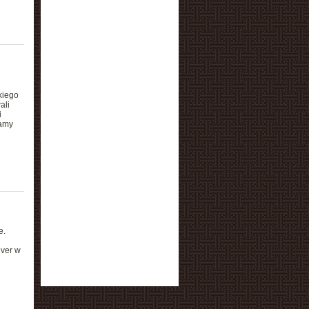
kiego
ali
i
mamy
e.
nver w