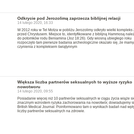
Odkrycie pod Jerozolimą zaprzecza biblijnej relacji
14 lutego 2020, 16:33
W 2012 roku w Tel Motza w pobliżu Jerozolimy odkryto wielki kompleks 
przed Chrystusem. Miejsce to, identyfikowane z biblijną Hammosą nale
do potomków rodu Beniamina (Joz 18:26). Gdy wiosną ubiegłego roku
rozpoczęto tam pierwsze badania archeologiczne okazało się, że mamy
czynienia z kompleksem świątynnym
Większa liczba partnerów seksualnych to wyższe ryzyko
nowotworu
14 lutego 2020, 09:55
Posiadanie więcej niż 10 partnerów seksualnych w ciągu życia wiąże si
znacznym wzrostem ryzyka zachorowania na nowotwór, dowiadujemy si
British Medical Journal. Poinformowano tam o wynikach badań nad wp
liczby partnerów seksualnych na zdrowie.