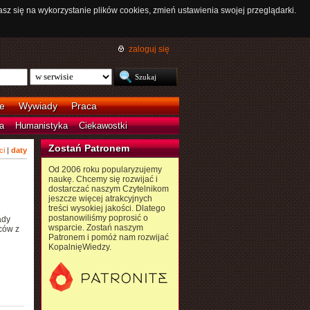
asz się na wykorzystanie plików cookies, zmień ustawienia swojej przeglądarki.
zaloguj się
e
Wywiady
Praca
a
Humanistyka
Ciekawostki
Zostań Patronem
ci
|
daty
Od 2006 roku popularyzujemy
naukę. Chcemy się rozwijać i
dostarczać naszym Czytelnikom
jeszcze więcej atrakcyjnych
treści wysokiej jakości. Dlatego
postanowiliśmy poprosić o
ady
wsparcie. Zostań naszym
ców z
Patronem i pomóż nam rozwijać
KopalnięWiedzy.