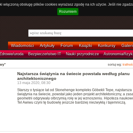
ki włączoną obsługę plików cookies wyrażasz zgodę na ich użycie. Jeśli nie zgadz
Rozumiem
Wiadomości
Artykuły
Forum
Książki
Konkursy
Galeri
Zdrowie/uroda
Bezpieczeństwo IT
Nauki przyrodnicze
Astronomia/fizyk
ary"
sortuj wg:
trafnoś
Najstarsza świątynia na świecie powstała według planu
architektonicznego
13 maja 2020, 08:30
Starszy o tysiące lat od Stonehenge kompleks Göbekli Tepe, najstarsza
świątynia na świecie, powstał jako jeden projekt architektoniczny, a zas
geometrii odgrywały olbrzymią rolę w jej wznoszeniu. Hipoteza naukow
Tel Awiwu czyni tę budowlę jeszcze bardziej niezwykłą i tajemniczą.