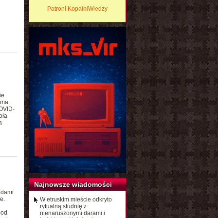
Patroni KopalniWiedzy
ie
oma
COVID-
oła
a
Najnowsze wiadomości
zdami
e.
W etruskim mieście odkryto
rytualną studnię z
pod
nienaruszonymi darami i