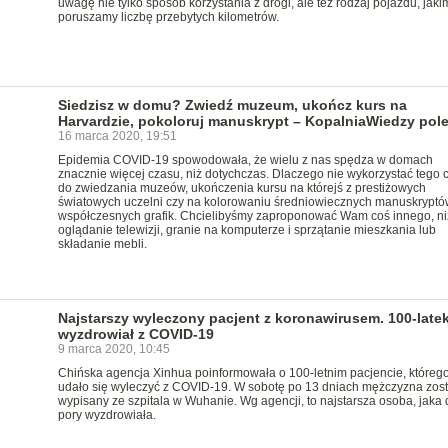
uwagę nie tylko sposób korzystania z drogi, ale też rodzaj pojazdu, jaki
poruszamy liczbę przebytych kilometrów.
Siedzisz w domu? Zwiedź muzeum, ukończ kurs na
Harvardzie, pokoloruj manuskrypt – KopalniaWiedzy pol
16 marca 2020, 19:51
Epidemia COVID-19 spowodowała, że wielu z nas spędza w domach
znacznie więcej czasu, niż dotychczas. Dlaczego nie wykorzystać tego 
do zwiedzania muzeów, ukończenia kursu na którejś z prestiżowych
światowych uczelni czy na kolorowaniu średniowiecznych manuskryptów
współczesnych grafik. Chcielibyśmy zaproponować Wam coś innego, ni
oglądanie telewizji, granie na komputerze i sprzątanie mieszkania lub
składanie mebli.
Najstarszy wyleczony pacjent z koronawirusem. 100-late
wyzdrowiał z COVID-19
9 marca 2020, 10:45
Chińska agencja Xinhua poinformowała o 100-letnim pacjencie, któreg
udało się wyleczyć z COVID-19. W sobotę po 13 dniach mężczyzna zost
wypisany ze szpitala w Wuhanie. Wg agencji, to najstarsza osoba, jaka d
pory wyzdrowiała.