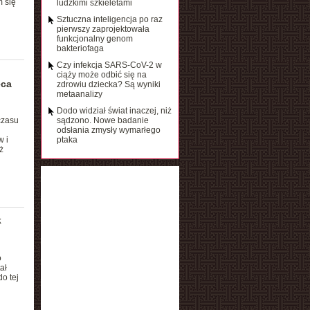
m się
ludzkimi szkieletami
Sztuczna inteligencja po raz
pierwszy zaprojektowała
funkcjonalny genom
bakteriofaga
Czy infekcja SARS-CoV-2 w
ciąży może odbić się na
eca
zdrowiu dziecka? Są wyniki
metaanalizy
Dodo widział świat inaczej, niż
czasu
sądzono. Nowe badanie
odsłania zmysły wymarłego
 i
ptaka
ż
k
o
ał
o tej