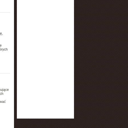
ę,
e
órych
cujące
ach
ować