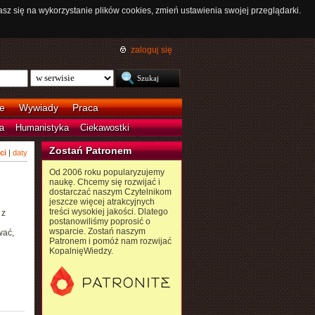
asz się na wykorzystanie plików cookies, zmień ustawienia swojej przeglądarki.
zaloguj się
e
Wywiady
Praca
a
Humanistyka
Ciekawostki
Zostań Patronem
ci
|
daty
Od 2006 roku popularyzujemy
naukę. Chcemy się rozwijać i
dostarczać naszym Czytelnikom
jeszcze więcej atrakcyjnych
treści wysokiej jakości. Dlatego
 z
postanowiliśmy poprosić o
wsparcie. Zostań naszym
wać,
Patronem i pomóż nam rozwijać
KopalnięWiedzy.