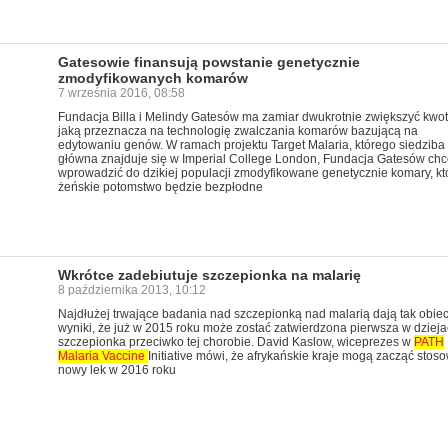
Gatesowie finansują powstanie genetycznie
zmodyfikowanych komarów
7 września 2016, 08:58
Fundacja Billa i Melindy Gatesów ma zamiar dwukrotnie zwiększyć kwot
jaką przeznacza na technologię zwalczania komarów bazującą na
edytowaniu genów. W ramach projektu Target Malaria, którego siedziba
główna znajduje się w Imperial College London, Fundacja Gatesów chc
wprowadzić do dzikiej populacji zmodyfikowane genetycznie komary, kt
żeńskie potomstwo będzie bezpłodne
Wkrótce zadebiutuje szczepionka na malarię
8 października 2013, 10:12
Najdłużej trwające badania nad szczepionką nad malarią dają tak obie
wyniki, że już w 2015 roku może zostać zatwierdzona pierwsza w dziej
szczepionka przeciwko tej chorobie. David Kaslow, wiceprezes w
PATH
Malaria
Vaccine
Initiative mówi, że afrykańskie kraje mogą zacząć stos
nowy lek w 2016 roku