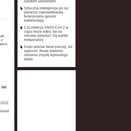
ludzkimi szkieletami
Sztuczna inteligencja po raz
pierwszy zaprojektowała
funkcjonalny genom
bakteriofaga
Czy infekcja SARS-CoV-2 w
ciąży może odbić się na
zdrowiu dziecka? Są wyniki
nak
metaanalizy
 z
ałem,
Dodo widział świat inaczej, niż
sądzono. Nowe badanie
odsłania zmysły wymarłego
ptaka
 lat
W 2022
.
 ponad