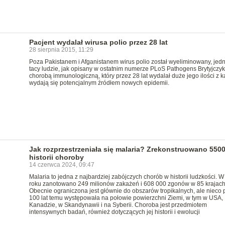
Pacjent wydalał wirusa polio przez 28 lat
28 sierpnia 2015, 11:29
Poza Pakistanem i Afganistanem wirus polio został wyeliminowany, jed
tacy ludzie, jak opisany w ostatnim numerze PLoS Pathogens Brytyjczyk
chorobą immunologiczną, który przez 28 lat wydalał duże jego ilości z k
wydają się potencjalnym źródłem nowych epidemii.
Jak rozprzestrzeniała się malaria? Zrekonstruowano 5500
historii choroby
14 czerwca 2024, 09:47
Malaria to jedna z najbardziej zabójczych chorób w historii ludzkości. 
roku zanotowano 249 milionów zakażeń i 608 000 zgonów w 85 krajach
Obecnie ograniczona jest głównie do obszarów tropikalnych, ale nieco
100 lat temu występowała na połowie powierzchni Ziemi, w tym w USA,
Kanadzie, w Skandynawii i na Syberii. Choroba jest przedmiotem
intensywnych badań, również dotyczących jej historii i ewolucji