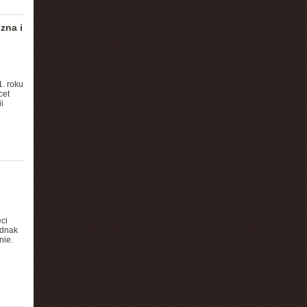
zna i
. roku
cet
i
ci
ednak
nie.