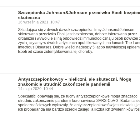
Szczepionka Johnson&Johnson przeciwko Eboli bezpiec
skuteczna
16 września 2021, 10:47
Składająca się z dwóch dawek szczepionka firmy Johnson&Johnson
skierowana przeciwko Eboli jest bezpieczna, dobrze tolerowana przez
organizm i wywołuje silną odpowiedź immunologiczną u osób powyżej 1
życia, czytamy w dwóch artykułach opublikowanych na łamach The Lan
Infectious Diseases. Dobre wieści nadeszły 5 lat po największej epidemi
Eboli od czasu zidentyfikowania tej choroby.
Antyszczepionkowcy – nieliczni, ale skuteczni. Mogą
znakomicie utrudnić zakończenie pandemii
14 maja 2020, 10:44
Specjaliści obawiają się, że ruchy antyszczepionkowe mogą znacząco
utrudnić zakończenie pandemii koronawirusa SARS-CoV-2. Badania sie
społecznościowych wykazały, że antyszczepionkowców jest niewielu, j
ich propaganda ma bardzo szeroki zasięg, a liczba ich zwolenników roś