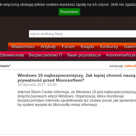
ki włączoną obsługę plików cookies wyrażasz zgodę na ich użycie. Jeśli nie zgadz
Rozumiem
Wiadomości
Artykuły
Forum
Książki
Konkursy
Galeri
Zdrowie/uroda
Bezpieczeństwo IT
Nauki przyrodnicze
Astronomia/fizyk
tiativ"
sortuj wg:
trafnoś
Windows 10 najbezpieczniejszy. Jak lepiej chronić naszą
prywatność przed Microsoftem?
20 stycznia 2017, 16:40
Internet Storm Center informuje, że Windows 10 jest najbezpieczniejszą
dotychczasowych edycji Windows. Organizacja, która monitoruje
bezpieczeństwo internetu opublikowała też zestaw porad, jak spowodo
by system wysyłał do Microsoftu mniej informacji.