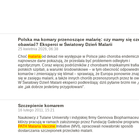
Polska ma komary przenoszące malarię: czy mamy się cz
obawiać? Eksperci w Światowy Dzień Malarii
25 kwietnia 2026, 06:38
Choć
malaria
od dekad nie występuje w Polsce jako choroba endemicz
najnowsze dane pokazują, że przestała być problemem odległym i
egzotycznym. Coraz więcej podróżników z chorobami tropikalnymi trafia
polskich szpitali, a warunki środowiskowe – w tym obecność odpowiedn
komarów i zmieniający się klimat – sprawiają, że Europa ponownie znaj
się w zasięgu malarii, a także innych chorób przenoszonych przez te ow
W Światowy Dzień Malarii eksperci podkreślają: dziś pytanie brzmi nie „
ale „jak dobrze jesteśmy przygotowani”.
Szczepienie komarem
16 lutego 2011, 15:21
Naukowcy z Tulane University i indyjskiej firmy Gennova Biopharmaceut
którzy pracują w ramach założonego przez Fundację Gatesów program
PATH
Malaria
Vaccine
Initiative (MVI), opracowali nowatorski sposób
dostarczania szczepionek przeciwko malarii.