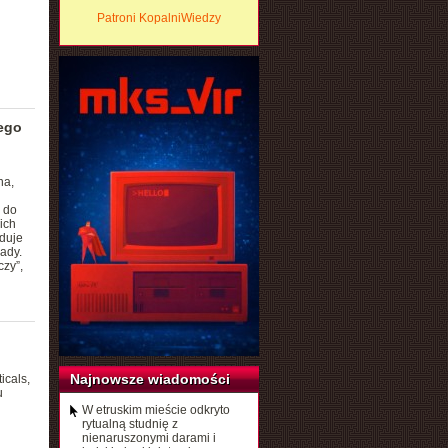
Patroni KopalniWiedzy
ego
na,
 do
ich
duje
ady.
czy”,
Najnowsze wiadomości
icals,
u
W etruskim mieście odkryto
rytualną studnię z
nienaruszonymi darami i