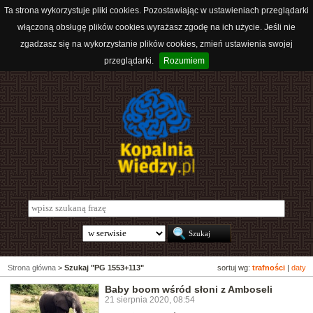
Ta strona wykorzystuje pliki cookies. Pozostawiając w ustawieniach przeglądarki
włączoną obsługę plików cookies wyrażasz zgodę na ich użycie. Jeśli nie
zgadzasz się na wykorzystanie plików cookies, zmień ustawienia swojej
przeglądarki.
Rozumiem
Strona główna
>
Szukaj "PG 1553+113"
sortuj wg:
trafności
|
daty
Baby boom wśród słoni z Amboseli
21 sierpnia 2020, 08:54