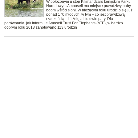
W położonym u stóp Kilimandżaro kenijskim Parku
Narodowym Amboseli ma miejsce prawdziwy baby
boom wśród słoni. W bieżącym roku urodziło się już
ponad 170 młodych, w tym – co jest prawdziwą
rzadkością – bliźnięta i to dwie pary. Dla
porównania, jak informuje Amoseli Trust For Elephants (ATE), w bardzo
dobrym roku 2018 zanotowano 113 urodzin