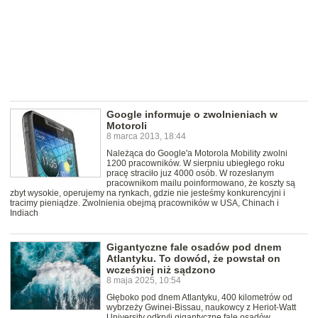
Google informuje o zwolnieniach w
Motoroli
8 marca 2013, 18:44
Należąca do Google'a Motorola Mobility zwolni
1200 pracowników. W sierpniu ubiegłego roku
pracę straciło juz 4000 osób. W rozesłanym
pracownikom mailu poinformowano, że koszty są
zbyt wysokie, operujemy na rynkach, gdzie nie jesteśmy konkurencyjni i
tracimy pieniądze. Zwolnienia obejmą pracowników w USA, Chinach i
Indiach
Gigantyczne fale osadów pod dnem
Atlantyku. To dowód, że powstał on
wcześniej niż sądzono
8 maja 2025, 10:54
Głęboko pod dnem Atlantyku, 400 kilometrów od
wybrzeży Gwinei-Bissau, naukowcy z Heriot-Watt
University odkryli gigantyczne fale osadów.