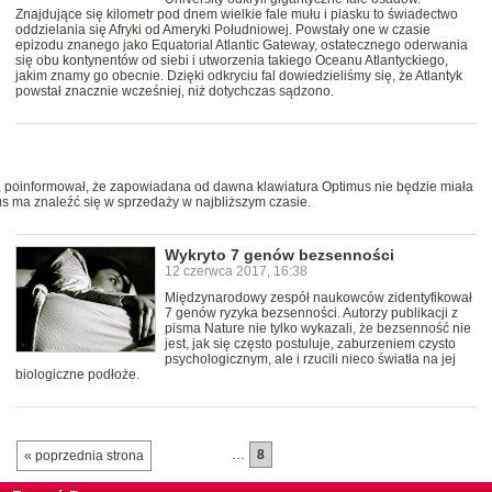
Znajdujące się kilometr pod dnem wielkie fale mułu i piasku to świadectwo
oddzielania się Afryki od Ameryki Południowej. Powstały one w czasie
epizodu znanego jako Equatorial Atlantic Gateway, ostatecznego oderwania
się obu kontynentów od siebi i utworzenia takiego Oceanu Atlantyckiego,
jakim znamy go obecnie. Dzięki odkryciu fal dowiedzieliśmy się, że Atlantyk
powstał znacznie wcześniej, niż dotychczas sądzono.
o, poinformował, że zapowiadana od dawna klawiatura Optimus nie będzie miała
us ma znaleźć się w sprzedaży w najbliższym czasie.
Wykryto 7 genów bezsenności
12 czerwca 2017, 16:38
Międzynarodowy zespół naukowców zidentyfikował
7 genów ryzyka bezsenności. Autorzy publikacji z
pisma Nature nie tylko wykazali, że bezsenność nie
jest, jak się często postuluje, zaburzeniem czysto
psychologicznym, ale i rzucili nieco światła na jej
biologiczne podłoże.
…
8
« poprzednia strona