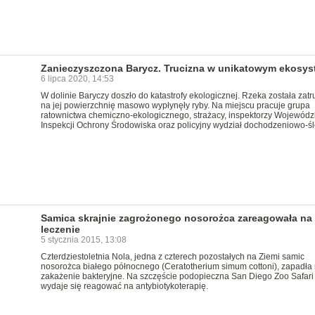
Zanieczyszczona Barycz. Trucizna w unikatowym ekosys
6 lipca 2020, 14:53
W dolinie Baryczy doszło do katastrofy ekologicznej. Rzeka została zatru
na jej powierzchnię masowo wypłynęły ryby. Na miejscu pracuje grupa
ratownictwa chemiczno-ekologicznego, strażacy, inspektorzy Wojewódz
Inspekcji Ochrony Środowiska oraz policyjny wydział dochodzeniowo-śl
Samica skrajnie zagrożonego nosorożca zareagowała na
leczenie
5 stycznia 2015, 13:08
Czterdziestoletnia Nola, jedna z czterech pozostałych na Ziemi samic
nosorożca białego północnego (Ceratotherium simum cottoni), zapadła
zakażenie bakteryjne. Na szczęście podopieczna San Diego Zoo Safar
wydaje się reagować na antybiotykoterapię.