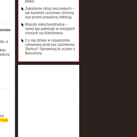
ptaka
Zakażenie dróg moczowych –
jak komórki czuciowe chronią
nas przed poważną infekcją
Blaszki mitochondrialne –
nowy typ patologii w mózgach
temie
chorych na Alzheimera
Co się dzieje w organizmie
ta, a
człowieka podczas zaćmienia
Słońca? Sprawdzą to uczeni z
kiej
Barcelony
edczy.
 na
i
Park