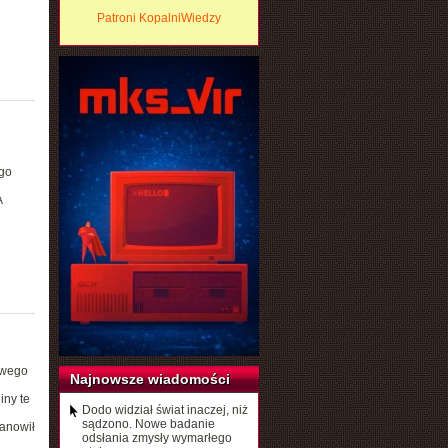
Patroni KopalniWiedzy
go
A
owego
Najnowsze wiadomości
iny te
Dodo widział świat inaczej, niż
sądzono. Nowe badanie
tanowił
odsłania zmysły wymarłego