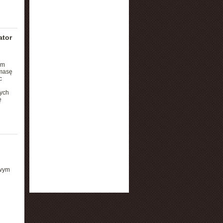
ator
ym
 masę
c
nych
ę
owym