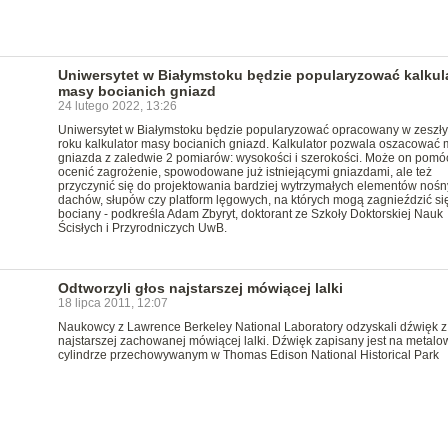
Uniwersytet w Białymstoku będzie popularyzować kalkul
masy bocianich gniazd
24 lutego 2022, 13:26
Uniwersytet w Białymstoku będzie popularyzować opracowany w zeszł
roku kalkulator masy bocianich gniazd. Kalkulator pozwala oszacować
gniazda z zaledwie 2 pomiarów: wysokości i szerokości. Może on pomó
ocenić zagrożenie, spowodowane już istniejącymi gniazdami, ale też
przyczynić się do projektowania bardziej wytrzymałych elementów noś
dachów, słupów czy platform lęgowych, na których mogą zagnieździć si
bociany - podkreśla Adam Zbyryt, doktorant ze Szkoły Doktorskiej Nauk
Ścisłych i Przyrodniczych UwB.
Odtworzyli głos najstarszej mówiącej lalki
18 lipca 2011, 12:07
Naukowcy z Lawrence Berkeley National Laboratory odzyskali dźwięk z
najstarszej zachowanej mówiącej lalki. Dźwięk zapisany jest na metal
cylindrze przechowywanym w Thomas Edison National Historical Park