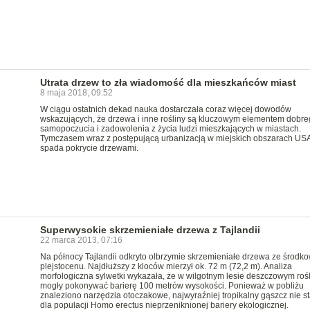
Utrata drzew to zła wiadomość dla mieszkańców miast
8 maja 2018, 09:52
W ciągu ostatnich dekad nauka dostarczała coraz więcej dowodów
wskazujących, że drzewa i inne rośliny są kluczowym elementem dobre
samopoczucia i zadowolenia z życia ludzi mieszkających w miastach.
Tymczasem wraz z postępującą urbanizacją w miejskich obszarach US
spada pokrycie drzewami.
Superwysokie skrzemieniałe drzewa z Tajlandii
22 marca 2013, 07:16
Na północy Tajlandii odkryto olbrzymie skrzemieniałe drzewa ze środk
plejstocenu. Najdłuższy z kloców mierzył ok. 72 m (72,2 m). Analiza
morfologiczna sylwetki wykazała, że w wilgotnym lesie deszczowym rośl
mogły pokonywać barierę 100 metrów wysokości. Ponieważ w pobliżu
znaleziono narzędzia otoczakowe, najwyraźniej tropikalny gąszcz nie s
dla populacji Homo erectus nieprzeniknionej bariery ekologicznej.