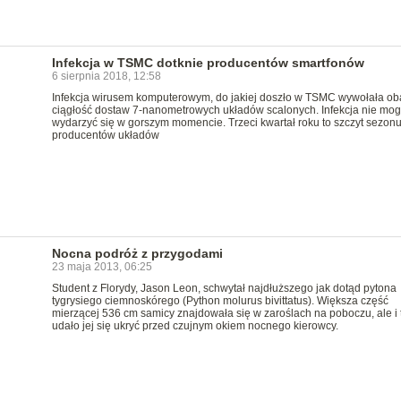
Infekcja w TSMC dotknie producentów smartfonów
6 sierpnia 2018, 12:58
Infekcja wirusem komputerowym, do jakiej doszło w TSMC wywołała ob
ciągłość dostaw 7-nanometrowych układów scalonych. Infekcja nie mog
wydarzyć się w gorszym momencie. Trzeci kwartał roku to szczyt sezonu
producentów układów
Nocna podróż z przygodami
23 maja 2013, 06:25
Student z Florydy, Jason Leon, schwytał najdłuższego jak dotąd pytona
tygrysiego ciemnoskórego (Python molurus bivittatus). Większa część
mierzącej 536 cm samicy znajdowała się w zaroślach na poboczu, ale i 
udało jej się ukryć przed czujnym okiem nocnego kierowcy.