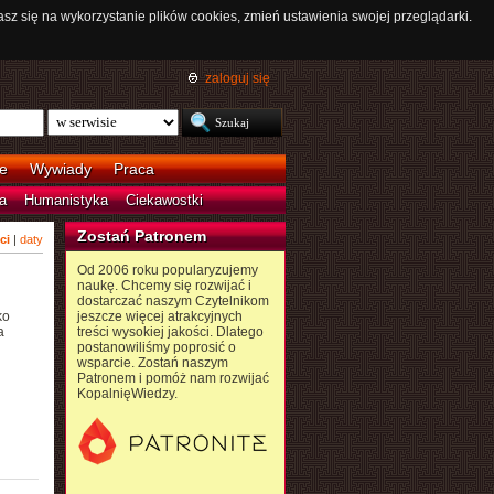
asz się na wykorzystanie plików cookies, zmień ustawienia swojej przeglądarki.
zaloguj się
e
Wywiady
Praca
a
Humanistyka
Ciekawostki
Zostań Patronem
ci
|
daty
Od 2006 roku popularyzujemy
naukę. Chcemy się rozwijać i
dostarczać naszym Czytelnikom
ko
jeszcze więcej atrakcyjnych
a
treści wysokiej jakości. Dlatego
postanowiliśmy poprosić o
wsparcie. Zostań naszym
Patronem i pomóż nam rozwijać
KopalnięWiedzy.