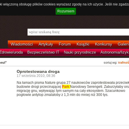
ki włączoną obsługę plików cookies wyrażasz zgodę na ich użycie. Jeśli nie zgadz
Rozumiem
Wiadomości
Artykuły
Forum
Książki
Konkursy
Galeri
Zdrowie/uroda
Bezpieczeństwo IT
Nauki przyrodnicze
Astronomia/fizyk
eul"
sortuj wg:
trafnoś
Oprotestowana droga
17 września 2010, 08:36
Na łamach pisma Nature grupa 27 naukowców zaprotestowała przeciw
budowie drogi przecinającej
Park
Narodowy Serengeti. Zaburzyłaby on
migrację gnu, wpływając tym samym na cały ekosystem. Szacunkowo
pogłowie antylop zmalałoby z 1,3 mln do mniej niż 300 tys.