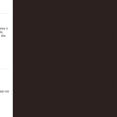
awy o
ła
 dla
tak nie