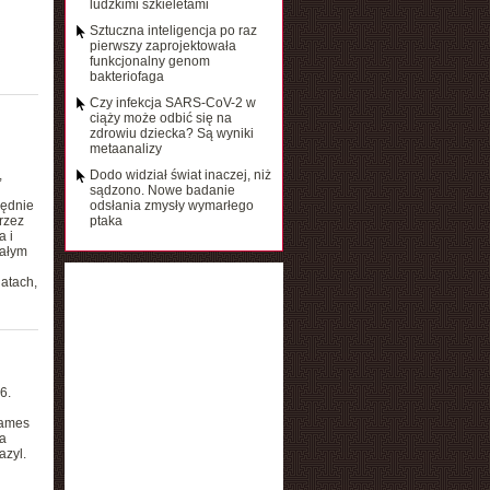
ludzkimi szkieletami
Sztuczna inteligencja po raz
pierwszy zaprojektowała
funkcjonalny genom
bakteriofaga
Czy infekcja SARS-CoV-2 w
ciąży może odbić się na
zdrowiu dziecka? Są wyniki
metaanalizy
,
Dodo widział świat inaczej, niż
sądzono. Nowe badanie
lędnie
odsłania zmysły wymarłego
rzez
ptaka
a i
całym
atach,
6.
James
a
azyl.