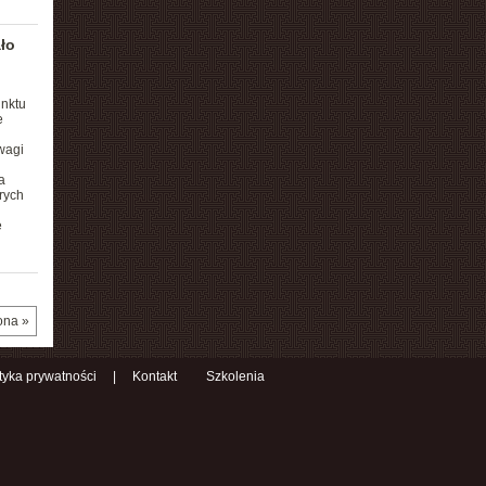
ło
unktu
e
wagi
a
rych
e
ona »
ityka prywatności
|
Kontakt
Szkolenia