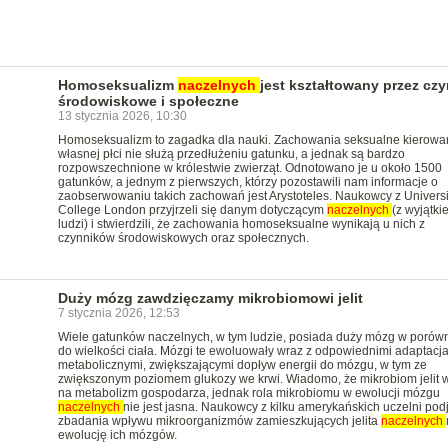
Homoseksualizm
naczelnych
jest kształtowany przez czy
środowiskowe i społeczne
13 stycznia 2026, 10:30
Homoseksualizm to zagadka dla nauki. Zachowania seksualne kierowa
własnej płci nie służą przedłużeniu gatunku, a jednak są bardzo
rozpowszechnione w królestwie zwierząt. Odnotowano je u około 1500
gatunków, a jednym z pierwszych, którzy pozostawili nam informacje o
zaobserwowaniu takich zachowań jest Arystoteles. Naukowcy z Universi
College London przyjrzeli się danym dotyczącym
naczelnych
(z wyjątki
ludzi) i stwierdzili, że zachowania homoseksualne wynikają u nich z
czynników środowiskowych oraz społecznych.
Duży mózg zawdzięczamy mikrobiomowi jelit
7 stycznia 2026, 12:53
Wiele gatunków naczelnych, w tym ludzie, posiada duży mózg w porów
do wielkości ciała. Mózgi te ewoluowały wraz z odpowiednimi adaptacj
metabolicznymi, zwiększającymi dopływ energii do mózgu, w tym ze
zwiększonym poziomem glukozy we krwi. Wiadomo, że mikrobiom jelit 
na metabolizm gospodarza, jednak rola mikrobiomu w ewolucji mózgu
naczelnych
nie jest jasna. Naukowcy z kilku amerykańskich uczelni podję
zbadania wpływu mikroorganizmów zamieszkujących jelita
naczelnych
ewolucję ich mózgów.