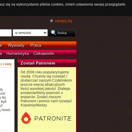
asz się na wykorzystanie plików cookies, zmień ustawienia swojej przeglądarki.
zaloguj się
e
Wywiady
Praca
a
Humanistyka
Ciekawostki
Zostań Patronem
ci
|
daty
Od 2006 roku popularyzujemy
naukę. Chcemy się rozwijać i
dostarczać naszym Czytelnikom
jeszcze więcej atrakcyjnych
treści wysokiej jakości. Dlatego
ją
postanowiliśmy poprosić o
auce
wsparcie. Zostań naszym
 tej
Patronem i pomóż nam rozwijać
byli
KopalnięWiedzy.
of
ją nowe