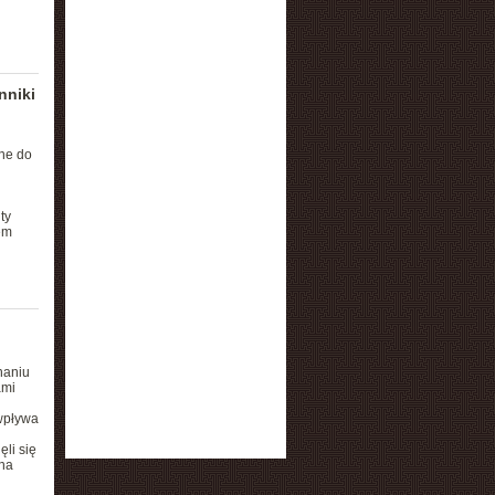
nniki
ne do
ty
em
naniu
ami
wpływa
li się
na