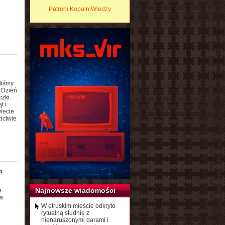
Patroni KopalniWiedzy
liśmy
y Dzień
zki.
t i
iecie
ictwie
h
Najnowsze wiadomości
e
a
W etruskim mieście odkryto
rytualną studnię z
nienaruszonymi darami i