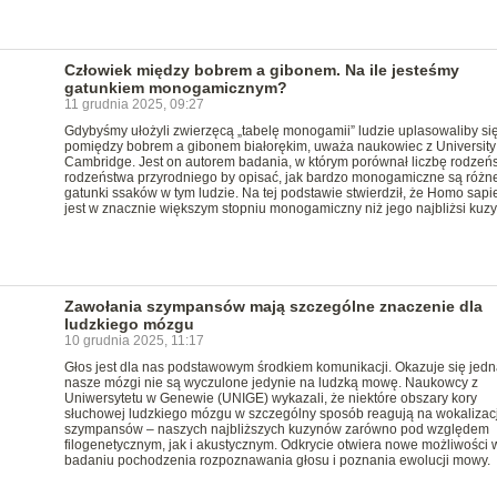
Człowiek między bobrem a gibonem. Na ile jesteśmy
gatunkiem monogamicznym?
11 grudnia 2025, 09:27
Gdybyśmy ułożyli zwierzęcą „tabelę monogamii” ludzie uplasowaliby si
pomiędzy bobrem a gibonem białorękim, uważa naukowiec z University 
Cambridge. Jest on autorem badania, w którym porównał liczbę rodzeńs
rodzeństwa przyrodniego by opisać, jak bardzo monogamiczne są różn
gatunki ssaków w tym ludzie. Na tej podstawie stwierdził, że Homo sapi
jest w znacznie większym stopniu monogamiczny niż jego najbliżsi kuzy
Zawołania szympansów mają szczególne znaczenie dla
ludzkiego mózgu
10 grudnia 2025, 11:17
Głos jest dla nas podstawowym środkiem komunikacji. Okazuje się jedn
nasze mózgi nie są wyczulone jedynie na ludzką mowę. Naukowcy z
Uniwersytetu w Genewie (UNIGE) wykazali, że niektóre obszary kory
słuchowej ludzkiego mózgu w szczególny sposób reagują na wokalizac
szympansów – naszych najbliższych kuzynów zarówno pod względem
filogenetycznym, jak i akustycznym. Odkrycie otwiera nowe możliwości 
badaniu pochodzenia rozpoznawania głosu i poznania ewolucji mowy.