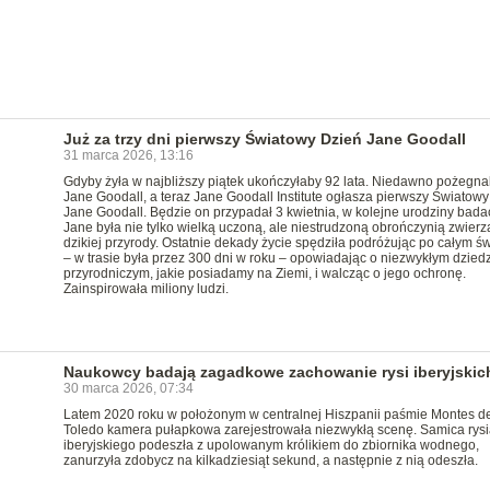
Już za trzy dni pierwszy Światowy Dzień Jane Goodall
31 marca 2026, 13:16
Gdyby żyła w najbliższy piątek ukończyłaby 92 lata. Niedawno pożegna
Jane Goodall, a teraz Jane Goodall Institute ogłasza pierwszy Światow
Jane Goodall. Będzie on przypadał 3 kwietnia, w kolejne urodziny badac
Jane była nie tylko wielką uczoną, ale niestrudzoną obrończynią zwierzą
dzikiej przyrody. Ostatnie dekady życie spędziła podróżując po całym św
– w trasie była przez 300 dni w roku – opowiadając o niezwykłym dziedz
przyrodniczym, jakie posiadamy na Ziemi, i walcząc o jego ochronę.
Zainspirowała miliony ludzi.
Naukowcy badają zagadkowe zachowanie rysi iberyjskic
30 marca 2026, 07:34
Latem 2020 roku w położonym w centralnej Hiszpanii paśmie Montes d
Toledo kamera pułapkowa zarejestrowała niezwykłą scenę. Samica rysi
iberyjskiego podeszła z upolowanym królikiem do zbiornika wodnego,
zanurzyła zdobycz na kilkadziesiąt sekund, a następnie z nią odeszła.