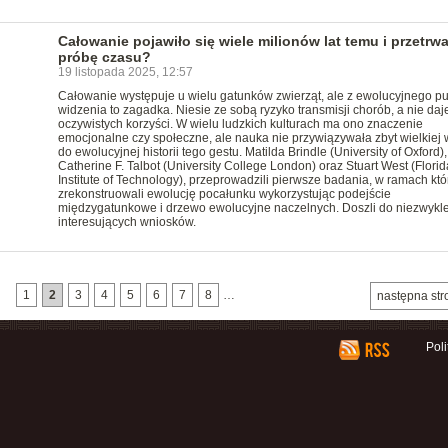
Całowanie pojawiło się wiele milionów lat temu i przetrwa
próbę czasu?
19 listopada 2025, 12:57
Całowanie występuje u wielu gatunków zwierząt, ale z ewolucyjnego p
widzenia to zagadka. Niesie ze sobą ryzyko transmisji chorób, a nie daj
oczywistych korzyści. W wielu ludzkich kulturach ma ono znaczenie
emocjonalne czy społeczne, ale nauka nie przywiązywała zbyt wielkiej 
do ewolucyjnej historii tego gestu. Matilda Brindle (University of Oxford),
Catherine F. Talbot (University College London) oraz Stuart West (Florid
Institute of Technology), przeprowadzili pierwsze badania, w ramach któ
zrekonstruowali ewolucję pocałunku wykorzystując podejście
międzygatunkowe i drzewo ewolucyjne naczelnych. Doszli do niezwykl
interesujących wniosków.
1
2
3
4
5
6
7
8
…
następna str
Pol