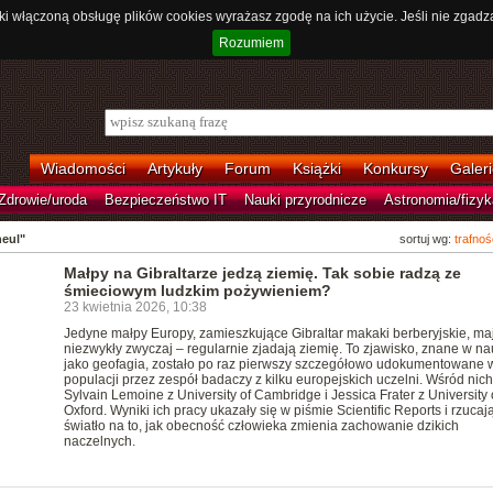
ki włączoną obsługę plików cookies wyrażasz zgodę na ich użycie. Jeśli nie zgadz
Rozumiem
Wiadomości
Artykuły
Forum
Książki
Konkursy
Galeri
Zdrowie/uroda
Bezpieczeństwo IT
Nauki przyrodnicze
Astronomia/fizyk
eul"
sortuj wg:
trafnoś
Małpy na Gibraltarze jedzą ziemię. Tak sobie radzą ze
śmieciowym ludzkim pożywieniem?
23 kwietnia 2026, 10:38
Jedyne małpy Europy, zamieszkujące Gibraltar makaki berberyjskie, ma
niezwykły zwyczaj – regularnie zjadają ziemię. To zjawisko, znane w n
jako geofagia, zostało po raz pierwszy szczegółowo udokumentowane w
populacji przez zespół badaczy z kilku europejskich uczelni. Wśród nich 
Sylvain Lemoine z University of Cambridge i Jessica Frater z University 
Oxford. Wyniki ich pracy ukazały się w piśmie Scientific Reports i rzuca
światło na to, jak obecność człowieka zmienia zachowanie dzikich
naczelnych.