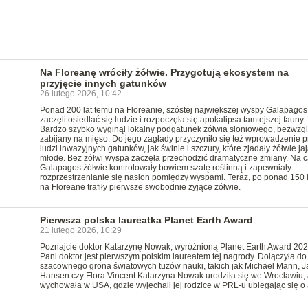
Na Floreanę wróciły żółwie. Przygotują ekosystem na
przyjęcie innych gatunków
26 lutego 2026, 10:42
Ponad 200 lat temu na Floreanie, szóstej największej wyspy Galapagos
zaczęli osiedlać się ludzie i rozpoczęła się apokalipsa tamtejszej fauny.
Bardzo szybko wyginął lokalny podgatunek żółwia słoniowego, bezwzg
zabijany na mięso. Do jego zagłady przyczyniło się też wprowadzenie p
ludzi inwazyjnych gatunków, jak świnie i szczury, które zjadały żółwie jaj
młode. Bez żółwi wyspa zaczęła przechodzić dramatyczne zmiany. Na 
Galapagos żółwie kontrolowały bowiem szatę roślinną i zapewniały
rozprzestrzenianie się nasion pomiędzy wyspami. Teraz, po ponad 150 l
na Floreane trafiły pierwsze swobodnie żyjące żółwie.
Pierwsza polska laureatka Planet Earth Award
21 lutego 2026, 10:29
Poznajcie doktor Katarzynę Nowak, wyróżnioną Planet Earth Award 202
Pani doktor jest pierwszym polskim laureatem tej nagrody. Dołączyła do
szacownego grona światowych tuzów nauki, takich jak Michael Mann, 
Hansen czy Flora Vincent.Katarzyna Nowak urodziła się we Wrocławiu, 
wychowała w USA, gdzie wyjechali jej rodzice w PRL-u ubiegając się o 