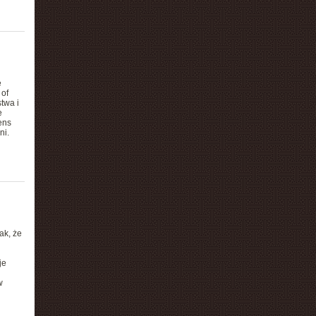
ę
of
twa i
e
ens
ni.
ak, że
je
w