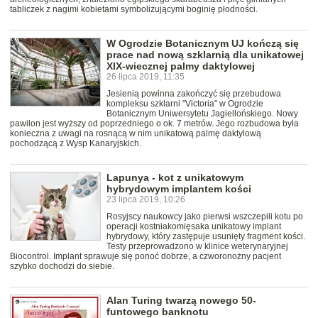
tabliczek z nagimi kobietami symbolizującymi boginię płodności.
W Ogrodzie Botanicznym UJ kończą się
prace nad nową szklarnią dla unikatowej
XIX-wiecznej palmy daktylowej
26 lipca 2019, 11:35
Jesienią powinna zakończyć się przebudowa
kompleksu szklarni "Victoria" w Ogrodzie
Botanicznym Uniwersytetu Jagiellońskiego. Nowy
pawilon jest wyższy od poprzedniego o ok. 7 metrów. Jego rozbudowa była
konieczna z uwagi na rosnącą w nim unikatową palmę daktylową
pochodzącą z Wysp Kanaryjskich.
Lapunya - kot z unikatowym
hybrydowym implantem kości
23 lipca 2019, 10:26
Rosyjscy naukowcy jako pierwsi wszczepili kotu po
operacji kostniakomięsaka unikatowy implant
hybrydowy, który zastępuje usunięty fragment kości.
Testy przeprowadzono w klinice weterynaryjnej
Biocontrol. Implant sprawuje się ponoć dobrze, a czworonożny pacjent
szybko dochodzi do siebie.
Alan Turing twarzą nowego 50-
funtowego banknotu