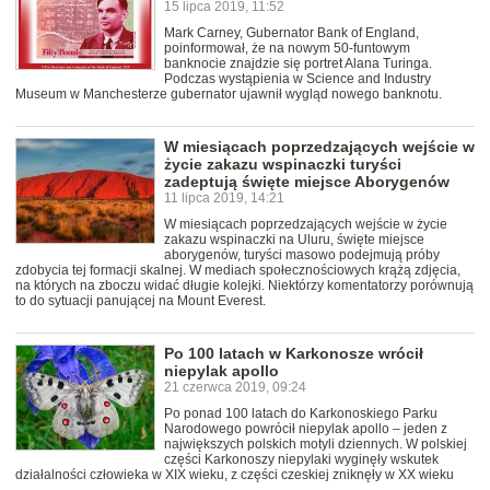
15 lipca 2019, 11:52
Mark Carney, Gubernator Bank of England,
poinformował, że na nowym 50-funtowym
banknocie znajdzie się portret Alana Turinga.
Podczas wystąpienia w Science and Industry
Museum w Manchesterze gubernator ujawnił wygląd nowego banknotu.
W miesiącach poprzedzających wejście w
życie zakazu wspinaczki turyści
zadeptują święte miejsce Aborygenów
11 lipca 2019, 14:21
W miesiącach poprzedzających wejście w życie
zakazu wspinaczki na Uluru, święte miejsce
aborygenów, turyści masowo podejmują próby
zdobycia tej formacji skalnej. W mediach społecznościowych krążą zdjęcia,
na których na zboczu widać długie kolejki. Niektórzy komentatorzy porównują
to do sytuacji panującej na Mount Everest.
Po 100 latach w Karkonosze wrócił
niepylak apollo
21 czerwca 2019, 09:24
Po ponad 100 latach do Karkonoskiego Parku
Narodowego powrócił niepylak apollo – jeden z
największych polskich motyli dziennych. W polskiej
części Karkonoszy niepylaki wyginęły wskutek
działalności człowieka w XIX wieku, z części czeskiej zniknęły w XX wieku