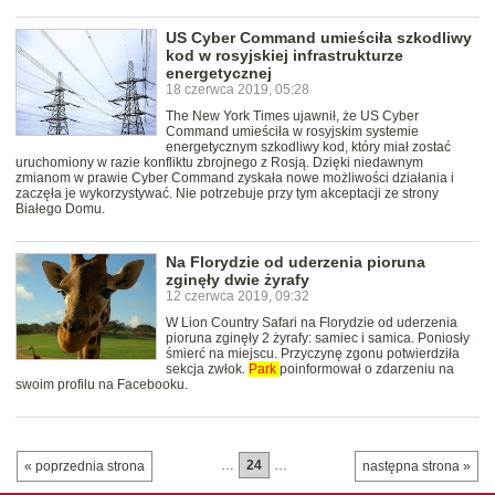
US Cyber Command umieściła szkodliwy
kod w rosyjskiej infrastrukturze
energetycznej
18 czerwca 2019, 05:28
The New York Times ujawnił, że US Cyber
Command umieściła w rosyjskim systemie
energetycznym szkodliwy kod, który miał zostać
uruchomiony w razie konfliktu zbrojnego z Rosją. Dzięki niedawnym
zmianom w prawie Cyber Command zyskała nowe możliwości działania i
zaczęła je wykorzystywać. Nie potrzebuje przy tym akceptacji ze strony
Białego Domu.
Na Florydzie od uderzenia pioruna
zginęły dwie żyrafy
12 czerwca 2019, 09:32
W Lion Country Safari na Florydzie od uderzenia
pioruna zginęły 2 żyrafy: samiec i samica. Poniosły
śmierć na miejscu. Przyczynę zgonu potwierdziła
sekcja zwłok.
Park
poinformował o zdarzeniu na
swoim profilu na Facebooku.
…
24
…
« poprzednia strona
następna strona »