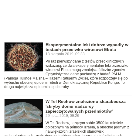
Eksperymentalne leki dobrze wypadły w
testach przeciwko wirusowi Ebola
13 sierpnia 2019, 09:33
Po raz pierwszy dane z testów przedklinicznych
wskazują, że dwa eksperymentalne leki przeciwko
wirusowi Ebola mogą zmniejszać liczbę zgonów.
Optymistyczne dane pochodzą z badań PALM
(Pamoja Tulinde Maisha – Razem Ratujemy Życie), które rozpoczęły się po
wybuchu obecnej epidemii Eboli w Demokratycznej Republice Kongo. To
druga największa epidemia tej choroby.
W Tel Rechow znaleziono skarabeusza
'skryby domu nadzorcy
zapieczętowanych przedmiotów'
29 lipca 2019, 09:26
W Tel Rechow, liczącym sobie 3500 lat mieście
położonym na północy Izraela, a obecnie jednym z
największych izraelskich stanowisk
archeologicznych, znaleziono egipskiego skarabeusza i pięć glinianych