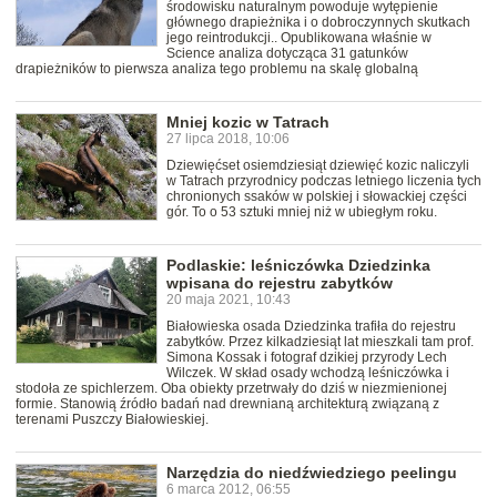
środowisku naturalnym powoduje wytępienie
głównego drapieżnika i o dobroczynnych skutkach
jego reintrodukcji.. Opublikowana właśnie w
Science analiza dotycząca 31 gatunków
drapieżników to pierwsza analiza tego problemu na skalę globalną
Mniej kozic w Tatrach
27 lipca 2018, 10:06
Dziewięćset osiemdziesiąt dziewięć kozic naliczyli
w Tatrach przyrodnicy podczas letniego liczenia tych
chronionych ssaków w polskiej i słowackiej części
gór. To o 53 sztuki mniej niż w ubiegłym roku.
Podlaskie: leśniczówka Dziedzinka
wpisana do rejestru zabytków
20 maja 2021, 10:43
Białowieska osada Dziedzinka trafiła do rejestru
zabytków. Przez kilkadziesiąt lat mieszkali tam prof.
Simona Kossak i fotograf dzikiej przyrody Lech
Wilczek. W skład osady wchodzą leśniczówka i
stodoła ze spichlerzem. Oba obiekty przetrwały do dziś w niezmienionej
formie. Stanowią źródło badań nad drewnianą architekturą związaną z
terenami Puszczy Białowieskiej.
Narzędzia do niedźwiedziego peelingu
6 marca 2012, 06:55