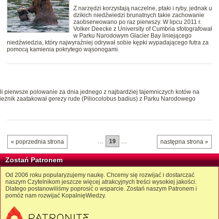
Z narzędzi korzystają naczelne, ptaki i ryby, jednak u
dzikich niedźwiedzi brunatnych takie zachowanie
zaobserwowano po raz pierwszy. W lipcu 2011 r.
Volker Deecke z University of Cumbria sfotografował
w Parku Narodowym Glacier Bay liniejącego
niedźwiedzia, który najwyraźniej odrywał sobie kępki wypadającego futra za
pomocą kamienia pokrytego wąsonogami.
 pierwsze polowanie za dnia jednego z najbardziej tajemniczych kotów na
apieżnik zaatakował gerezy rude (Piliocolobus badius) z Parku Narodowego
…
19
…
« poprzednia strona
następna strona »
Zostań Patronem
Od 2006 roku popularyzujemy naukę. Chcemy się rozwijać i dostarczać
naszym Czytelnikom jeszcze więcej atrakcyjnych treści wysokiej jakości.
Dlatego postanowiliśmy poprosić o wsparcie. Zostań naszym Patronem i
pomóż nam rozwijać KopalnięWiedzy.