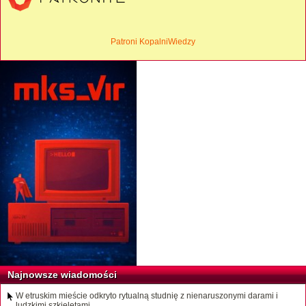
Patroni KopalniWiedzy
Najnowsze wiadomości
W etruskim mieście odkryto rytualną studnię z nienaruszonymi darami i
ludzkimi szkieletami