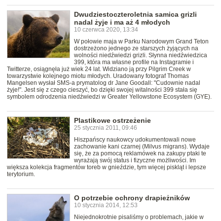
Dwudziestoczteroletnia samica grizli
nadal żyje i ma aż 4 młodych
10 czerwca 2020, 13:34
W połowie maja w Parku Narodowym Grand Teton
dostrzeżono jednego ze starszych żyjących na
wolności niedźwiedzi grizli. Słynna niedźwiedzica
399, która ma własne profile na Instagramie i
Twitterze, osiągnęła już wiek 24 lat. Widziano ją przy Pilgrim Creek w
towarzystwie kolejnego miotu młodych. Uradowany fotograf Thomas
Mangelsen wysłał SMS-a prymatolog dr Jane Goodall: "Cudownie nadal
żyje!". Jest się z czego cieszyć, bo dzięki swojej witalności 399 stała się
symbolem odrodzenia niedźwiedzi w Greater Yellowstone Ecosystem (GYE).
Plastikowe ostrzeżenie
25 stycznia 2011, 09:46
Hiszpańscy naukowcy udokumentowali nowe
zachowanie kani czarnej (Milvus migrans). Wydaje
się, że za pomocą reklamówek na zakupy ptaki te
wyrażają swój status i fizyczne możliwości. Im
większa kolekcja fragmentów toreb w gnieździe, tym więcej piskląt i lepsze
terytorium.
O potrzebie ochrony drapieżników
10 stycznia 2014, 12:53
Niejednokrotnie pisaliśmy o problemach, jakie w