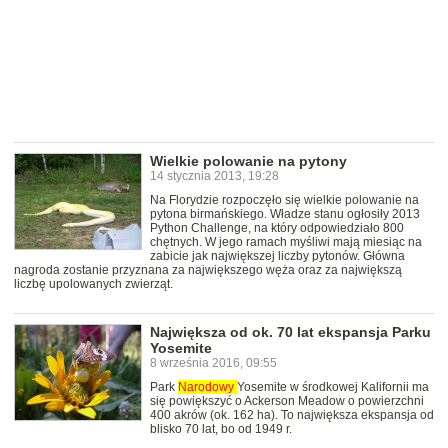
Wielkie polowanie na pytony
14 stycznia 2013, 19:28
Na Florydzie rozpoczęło się wielkie polowanie na
pytona birmańskiego. Władze stanu ogłosiły 2013
Python Challenge, na który odpowiedziało 800
chętnych. W jego ramach myśliwi mają miesiąc na
zabicie jak największej liczby pytonów. Główna
nagroda zostanie przyznana za największego węża oraz za największą
liczbę upolowanych zwierząt.
Największa od ok. 70 lat ekspansja Parku
Yosemite
8 września 2016, 09:55
Park
Narodowy
Yosemite w środkowej Kalifornii ma
się powiększyć o Ackerson Meadow o powierzchni
400 akrów (ok. 162 ha). To największa ekspansja od
blisko 70 lat, bo od 1949 r.