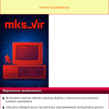
Patroni KopalniWiedzy
Najnowsze wiadomości
W etruskim mieście odkryto rytualną studnię z nienaruszonymi darami i
ludzkimi szkieletami
Sztuczna inteligencja po raz pierwszy zaprojektowała funkcjonalny genom