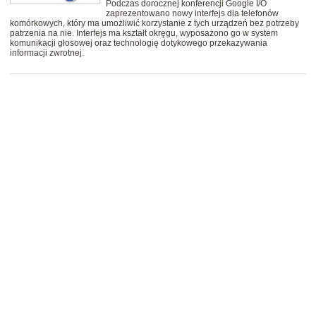
Podczas dorocznej konferencji Google I/O
zaprezentowano nowy interfejs dla telefonów
komórkowych, który ma umożliwić korzystanie z tych urządzeń bez potrzeby
patrzenia na nie. Interfejs ma kształt okręgu, wyposażono go w system
komunikacji głosowej oraz technologię dotykowego przekazywania
informacji zwrotnej.