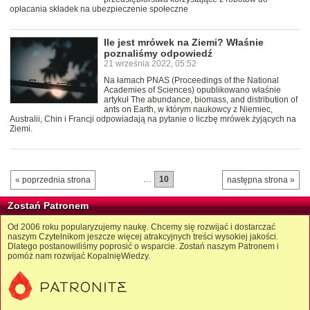
opłacania składek na ubezpieczenie społeczne
Ile jest mrówek na Ziemi? Właśnie
poznaliśmy odpowiedź
21 września 2022, 05:52
Na łamach PNAS (Proceedings of the National
Academies of Sciences) opublikowano właśnie
artykuł The abundance, biomass, and distribution of
ants on Earth, w którym naukowcy z Niemiec,
Australii, Chin i Francji odpowiadają na pytanie o liczbę mrówek żyjących na
Ziemi.
…
10
« poprzednia strona
następna strona »
Zostań Patronem
Od 2006 roku popularyzujemy naukę. Chcemy się rozwijać i dostarczać
naszym Czytelnikom jeszcze więcej atrakcyjnych treści wysokiej jakości.
Dlatego postanowiliśmy poprosić o wsparcie. Zostań naszym Patronem i
pomóż nam rozwijać KopalnięWiedzy.