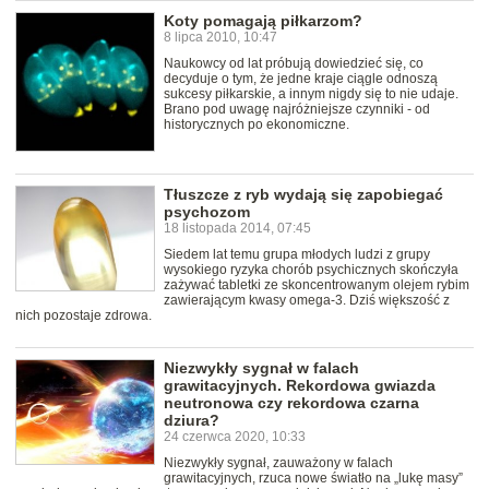
Koty pomagają piłkarzom?
8 lipca 2010, 10:47
Naukowcy od lat próbują dowiedzieć się, co
decyduje o tym, że jedne kraje ciągle odnoszą
sukcesy piłkarskie, a innym nigdy się to nie udaje.
Brano pod uwagę najróżniejsze czynniki - od
historycznych po ekonomiczne.
Tłuszcze z ryb wydają się zapobiegać
psychozom
18 listopada 2014, 07:45
Siedem lat temu grupa młodych ludzi z grupy
wysokiego ryzyka chorób psychicznych skończyła
zażywać tabletki ze skoncentrowanym olejem rybim
zawierającym kwasy omega-3. Dziś większość z
nich pozostaje zdrowa.
Niezwykły sygnał w falach
grawitacyjnych. Rekordowa gwiazda
neutronowa czy rekordowa czarna
dziura?
24 czerwca 2020, 10:33
Niezwykły sygnał, zauważony w falach
grawitacyjnych, rzuca nowe światło na „lukę masy”