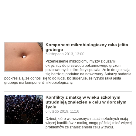
Komponent mikrobiologiczny raka jelita
grubego
5 listopada 2013, 13:00
Przeniesienie mikrobiomu myszy z guzami
okrężnicy do przewodu pokarmowego gryzoni
pozbawionych mikroflory sprawia, że te drugie stają
się bardziej podatne na nowotwory. Autorzy badania
podkreślają, że odnosi się to do ludzi, bo sugeruje, że ryzyko raka jelita
grubego ma komponent mikrobiologiczny.
Konflikty z matką w wieku szkolnym
utrudniają znalezienie celu w dorosłym
życiu
6 lutego 2019, 11:16
Dzieci, które we wczesnych latach szkolnych mają
więcej konfliktów z matką, mogą później mieć więcej
problemów ze znalezieniem celu w życiu.