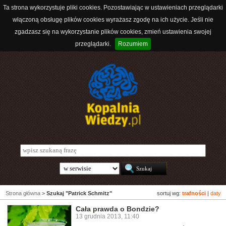
Ta strona wykorzystuje pliki cookies. Pozostawiając w ustawieniach przeglądarki
włączoną obsługę plików cookies wyrażasz zgodę na ich użycie. Jeśli nie
zgadzasz się na wykorzystanie plików cookies, zmień ustawienia swojej
przeglądarki.
Rozumiem
Strona główna
>
Szukaj "Patrick Schmitz"
sortuj wg:
trafności
|
daty
Cała prawda o Bondzie?
13 grudnia 2013, 11:40