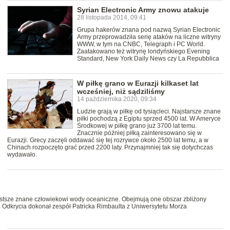
Syrian Electronic Army znowu atakuje
28 listopada 2014, 09:41
Grupa hakerów znana pod nazwą Syrian Electronic
Army przeprowadziła serię ataków na liczne witryny
WWW, w tym na CNBC, Telegraph i PC World.
Zaatakowano też witrynę londyńskiego Evening
Standard, New York Daily News czy La Repubblica
W piłkę grano w Eurazji kilkaset lat
wcześniej, niż sądziliśmy
14 października 2020, 09:34
Ludzie grają w piłkę od tysiącleci. Najstarsze znane
piłki pochodzą z Egiptu sprzed 4500 lat. W Ameryce
Środkowej w piłkę grano już 3700 lat temu.
Znacznie później piłką zainteresowano się w
Eurazji. Grecy zaczęli oddawać się tej rozrywce około 2500 lat temu, a w
Chinach rozpoczęto grać przed 2200 laty. Przynajmniej tak się dotychczas
wydawało.
stsze znane człowiekowi wody oceaniczne. Obejmują one obszar zbliżony
Odkrycia dokonał zespół Patricka Rimbaulta z Uniwersytetu Morza