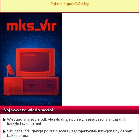
Patroni KopalniWiedzy
Najnowsze wiadomości
W etruskim mieście odkryto rytualną studnię z nienaruszonymi darami i
ludzkimi szkieletami
Sztuczna inteligencja po raz pierwszy zaprojektowała funkcjonalny genom
bakteriofaga