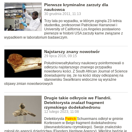
Pierwsze kryminalne zarzuty dla
naukowca
30 grudnia 2011, 11:13
Trzy lata po wypadku, w którym zginęła 23-letnia
studentka, profesorowi Patrickowi Harranowi i
University of California Los Angeles postawiono
pierwsze w historii USA zarzuty karne związane z
wypadkiem w laboratorium badawczym.
Najstarszy znany nowotwór
29 lipca 2016, 09:15
Południowoafrykańscy naukowcy poinformowali o
odkryciu najstarszego znanego przypadku
nowotworu kości. Z South African Journal of Science
dowiadujemy się, że na kości stopy odkopanej na
stanowisku Swartkrans widoczne są wyraźne
objawy zmian nowotworowych
Drugie takie odkrycie we Flandrii.
Detektorysta znalazł fragment
rzymskiego dodekahedronu
12 lutego 2023, 11:08
Detektorysta
Patrick
Schuermans odkrył w gminie
Kortessem w Belgii fragment dodekahedronu
(dwunastościanu rzymskiego). Swoje znalezisko
zgłosił do agencji dziedzictwa (Flanders Heritage Agency). Wkrótce będzie je