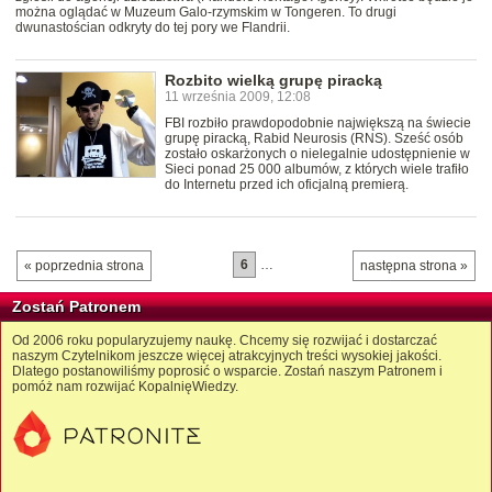
można oglądać w Muzeum Galo-rzymskim w Tongeren. To drugi
dwunastościan odkryty do tej pory we Flandrii.
Rozbito wielką grupę piracką
11 września 2009, 12:08
FBI rozbiło prawdopodobnie największą na świecie
grupę piracką, Rabid Neurosis (RNS). Sześć osób
zostało oskarżonych o nielegalnie udostępnienie w
Sieci ponad 25 000 albumów, z których wiele trafiło
do Internetu przed ich oficjalną premierą.
6
…
« poprzednia strona
następna strona »
Zostań Patronem
Od 2006 roku popularyzujemy naukę. Chcemy się rozwijać i dostarczać
naszym Czytelnikom jeszcze więcej atrakcyjnych treści wysokiej jakości.
Dlatego postanowiliśmy poprosić o wsparcie. Zostań naszym Patronem i
pomóż nam rozwijać KopalnięWiedzy.