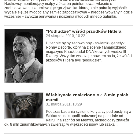
Naukowcy monitorujący małpy z Jicarón poinformowali właśnie o
zaobserwowaniu zdumiewającego zjawiska, którego nie potrafią wyjaśnić.
Wydaje się, że młodociany samiec zapoczątkował – nieobserwowany nigdzie
wcześniej – zwyczaj porywania i noszenia młodych innego gatunku.
"Podludzie" wśród przodków Hitlera
24 sierpnia 2010, 10:22
Hitler nie byłby zadowolony - stwierdził genetyk
Ronny Decorte, który na zlecenie flamandzkiego
magazynu Knack badał DNA krewnych wodza III
Rzeszy. Wszystko wskazuje bowiem na to, że wśród
przodków Hitlera byli "podludzie".
W labiryncie znaleziono ok. 8 mln psich
mumii
31 marca 2011, 10:29
Podczas badania systemu korytarzy pod pustynią w
Sakkarze, nekropolii położonej na południe od
Kairu i na zachód od Memfis, archeolodzy znaleźli
ok. 8 mln zmumifikowanych zwierząt, w większości psów lub szakali.