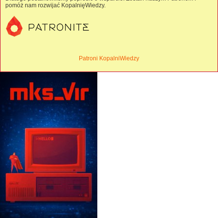
pomóż nam rozwijać KopalnięWiedzy.
Patroni KopalniWiedzy