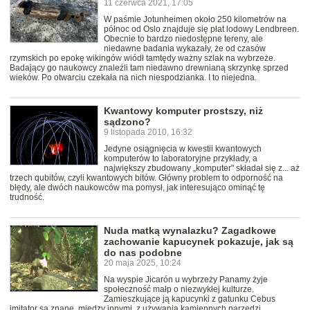
11 czerwca 2021, 17:05
W paśmie Jotunheimen około 250 kilometrów na
północ od Oslo znajduje się płat lodowy Lendbreen.
Obecnie to bardzo niedostępne tereny, ale
niedawne badania wykazały, że od czasów
rzymskich po epokę wikingów wiódł tamtędy ważny szlak na wybrzeże.
Badający go naukowcy znaleźli tam niedawno drewnianą skrzynkę sprzed
wieków. Po otwarciu czekała na nich niespodzianka. I to niejedna.
Kwantowy komputer prostszy, niż
sądzono?
9 listopada 2010, 16:32
Jedyne osiągnięcia w kwestii kwantowych
komputerów to laboratoryjne przykłady, a
największy zbudowany „komputer" składał się z... aż
trzech qubitów, czyli kwantowych bitów. Główny problem to odporność na
błędy, ale dwóch naukowców ma pomysł, jak interesująco ominąć tę
trudność.
Nuda matką wynalazku? Zagadkowe
zachowanie kapucynek pokazuje, jak są
do nas podobne
20 maja 2025, 10:24
Na wyspie Jicarón u wybrzeży Panamy żyje
społeczność małp o niezwykłej kulturze.
Zamieszkujące ją kapucynki z gatunku Cebus
imitator są znane, między innymi, z używania kamiennych narzędzi.