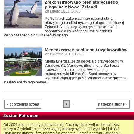
Zrekonstruowano prehistorycznego
pingwina z Nowej Zelandii
28 lutego 2012, 10:05
Po 35 latach zakończyła się rekonstrukcja
olbrzymiego prehistorycznego pingwina z Nowej
Zelandii. Naukowcy wykorzystali kości dwóch
osobników, a za wzór posłużył im szkielet
współczesnego pingwina królewskiego.
Menedżerowie posłuchali użytkowników
22 kwietnia 2013, 17:26
Media twierdzą, że za decyzją o przywróceniu w
Windows 8.1 (Windows Blue) menu Start oraz
tradycyjnego pulpitu stoją wyżsi rangą
menedżerowie Microsoftu. Sami pracownicy
wydziału zajmującego się Windows są sceptycznie
nastawieni do tego pomysłu
7
…
« poprzednia strona
następna strona »
Zostań Patronem
Od 2006 roku popularyzujemy naukę. Chcemy się rozwijać i dostarczać
naszym Czytelnikom jeszcze więcej atrakcyjnych treści wysokiej jakości.
Dlatego postanowiliśmy poprosić o wsparcie. Zostań naszym Patronem i