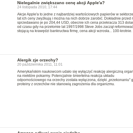
Nielegalnie zwiększano cenę akcji Apple'a?
24 listopada 2010, 17:44
Akcje Apple'a to jedne z najbardziej wartościowych papierów w sektorze
lat ich ceny zwyżkują i można na nich dobrze zarobić. Dokładnie przed 
sprzedawano je po 204,44 USD, obecnie ich cena przekracza 313 dolar
od czasu gdy na przełomie lat 1997/1998 Steve Jobs zaczął reformowa
stojącą na krawędzi bankructwa firmę, cena akcji wzrosła... 100-krotnie.
Alergik zje orzechy?
20 października 2011, 11:01
Amerykańskim naukowcom udało się wyłączyć reakcję alergiczną orga
na niektóre pokarmy. Potencjalnie śmiertelna reakcja układu
odpornościowego na orzechy została wyłączona, dzięki „przekonaniu" g
proteiny z orzechów nie stanowią zagrożenia dla organizmu.