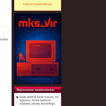
Patroni KopalniWiedzy
na jego
Najnowsze wiadomości
Dodo widział świat inaczej, niż
sądzono. Nowe badanie
odsłania zmysły wymarłego