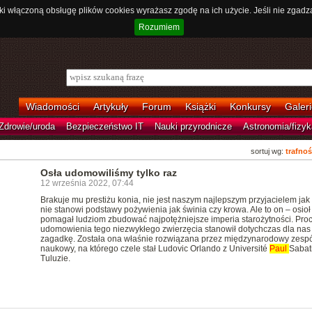
ki włączoną obsługę plików cookies wyrażasz zgodę na ich użycie. Jeśli nie zgadz
Rozumiem
Wiadomości
Artykuły
Forum
Książki
Konkursy
Galeri
Zdrowie/uroda
Bezpieczeństwo IT
Nauki przyrodnicze
Astronomia/fizyk
sortuj wg:
trafnoś
Osła udomowiliśmy tylko raz
12 września 2022, 07:44
Brakuje mu prestiżu konia, nie jest naszym najlepszym przyjacielem jak 
nie stanowi podstawy pożywienia jak świnia czy krowa. Ale to on – osioł
pomagał ludziom zbudować najpotężniejsze imperia starożytności. Pro
udomowienia tego niezwykłego zwierzęcia stanowił dotychczas dla nas
zagadkę. Została ona właśnie rozwiązana przez międzynarodowy zespó
naukowy, na którego czele stał Ludovic Orlando z Université
Paul
Sabat
Tuluzie.