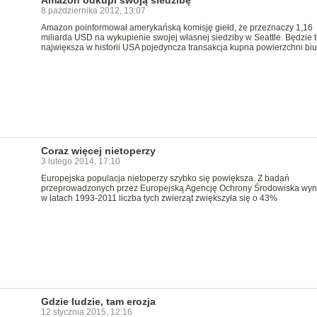
Amazon odkupi swoją siedzibę
8 października 2012, 13:07
Amazon poinformował amerykańską komisję giełd, że przeznaczy 1,16
miliarda USD na wykupienie swojej własnej siedziby w Seattle. Będzie t
najwięĸsza w historii USA pojedyncza transakcja kupna powierzchni bi
Coraz więcej nietoperzy
3 lutego 2014, 17:10
Europejska populacja nietoperzy szybko się powiększa. Z badań
przeprowadzonych przez Europejską Agencję Ochrony Środowiska wyni
w latach 1993-2011 liczba tych zwierząt zwiększyła się o 43%
Gdzie ludzie, tam erozja
12 stycznia 2015, 12:16