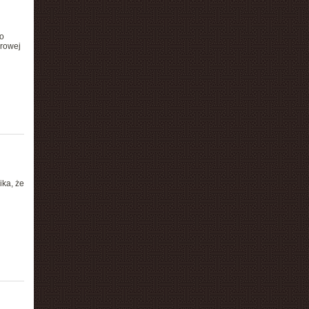
o
urowej
ka, że