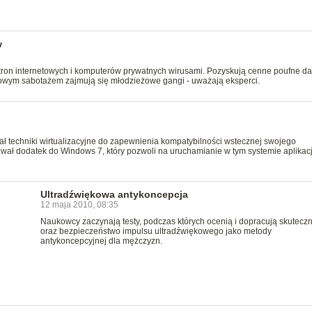
w
stron internetowych i komputerów prywatnych wirusami. Pozyskują cenne poufne da
etowym sabotażem zajmują się młodzieżowe gangi - uważają eksperci.
tał techniki wirtualizacyjne do zapewnienia kompatybilności wstecznej swojego
ał dodatek do Windows 7, który pozwoli na uruchamianie w tym systemie aplikacj
Ultradźwiękowa antykoncepcja
12 maja 2010, 08:35
Naukowcy zaczynają testy, podczas których ocenią i dopracują skutecz
oraz bezpieczeństwo impulsu ultradźwiękowego jako metody
antykoncepcyjnej dla mężczyzn.