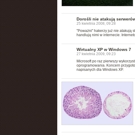
Dorośli nie atakują serweró
25 kwietnia 2008, 09:28
"Poważni" hakerzy już nie atakują 
handlują nimi w internecie. Intern
Wirtualny XP w Windows 7
27 kwietnia 2009, 09:23
Microsoft po raz pierwszy wykorzys
oprogramowania. Koncern przygotow
napisanych dla Windows XP.