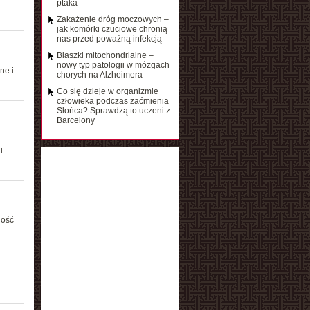
ptaka
Zakażenie dróg moczowych –
jak komórki czuciowe chronią
nas przed poważną infekcją
Blaszki mitochondrialne –
nowy typ patologii w mózgach
ne i
chorych na Alzheimera
Co się dzieje w organizmie
człowieka podczas zaćmienia
Słońca? Sprawdzą to uczeni z
Barcelony
i
ność