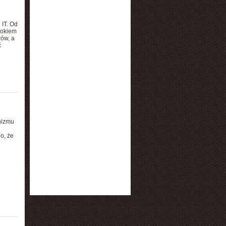
 IT. Od
rokiem
ów, a
ć
nizmu
o, że