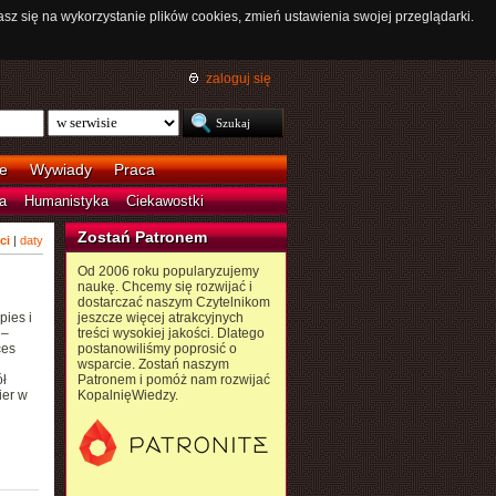
asz się na wykorzystanie plików cookies, zmień ustawienia swojej przeglądarki.
zaloguj się
e
Wywiady
Praca
a
Humanistyka
Ciekawostki
Zostań Patronem
ci
|
daty
Od 2006 roku popularyzujemy
naukę. Chcemy się rozwijać i
dostarczać naszym Czytelnikom
pies i
jeszcze więcej atrakcyjnych
 –
treści wysokiej jakości. Dlatego
ces
postanowiliśmy poprosić o
wsparcie. Zostań naszym
ł
Patronem i pomóż nam rozwijać
ier w
KopalnięWiedzy.