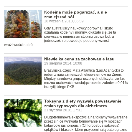
Kodeina może pogarszać, a nie
zmniejszać ból
18 września 2013, 06:39
Gdy australijscy naukowcy porównali skutki
działania kodeiny i morfiny, okazało się, że ta
pierwsza w mniejszym stopniu usuwa ból, a
jednocześnie powoduje podobny wzrost
wrażliwości na ból.
Niewielka cena za zachowanie lasu
29 sierpnia 2014, 10:08
Brazylijska część Mata Atlântica (Las Atlantycki) to
jeden z najważniejszych ekosystemów na Ziemi.
Międzynarodowa grupa uczonych obliczyła, że las
można uratować inwestując rocznie zaledwie 0,01%
brazylijskiego PKB.
Toksyna z diety wyzwala powstawanie
zmian typowych dla alzheimera
21 stycznia 2016, 17:31
Długoterminowa ekspozycja na toksyny wytwarzane
przez sinice wyzwala formowanie się w mózgach
kotawców jasnonogich (Chlorocebus sabaeus)
splątków i blaszek, które przypominają patologiczne