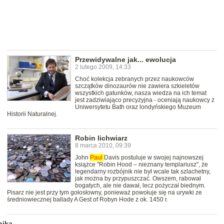
Przewidywalne jak... ewolucja
2 lutego 2009, 14:33
Choć kolekcja zebranych przez naukowców
szczątków dinozaurów nie zawiera szkieletów
wszystkich gatunków, nasza wiedza na ich temat
jest zadziwiająco precyzyjna - oceniają naukowcy z
Uniwersytetu Bath oraz londyńskiego Muzeum
Historii Naturalnej.
Robin lichwiarz
8 marca 2010, 09:39
John
Paul
Davis postuluje w swojej najnowszej
książce "Robin Hood – nieznany templariusz", że
legendarny rozbójnik nie był wcale tak szlachetny,
jak można by przypuszczać. Owszem, rabował
bogatych, ale nie dawał, lecz pożyczał biednym.
Pisarz nie jest przy tym gołosłowny, ponieważ powołuje się na urywki ze
średniowiecznej ballady A Gest of Robyn Hode z ok. 1450 r.
nika