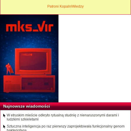
Patroni KopalniWiedzy
Najnowsze wiadomości
W etruskim mieście odkryto rytualną studnię z nienaruszonymi darami i
ludzkimi szkieletami
Sztuczna inteligencja po raz pierwszy zaprojektowała funkcjonalny genom
bakteriofaga