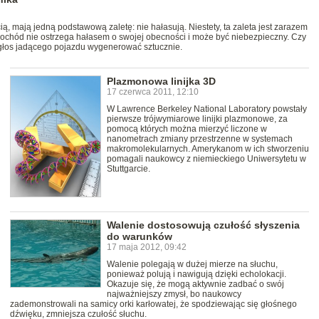
, mają jedną podstawową zaletę: nie hałasują. Niestety, ta zaleta jest zarazem
hód nie ostrzega hałasem o swojej obecności i może być niebezpieczny. Czy
odgłos jadącego pojazdu wygenerować sztucznie.
Plazmonowa linijka 3D
17 czerwca 2011, 12:10
W Lawrence Berkeley National Laboratory powstały
pierwsze trójwymiarowe linijki plazmonowe, za
pomocą których można mierzyć liczone w
nanometrach zmiany przestrzenne w systemach
makromolekularnych. Amerykanom w ich stworzeniu
pomagali naukowcy z niemieckiego Uniwersytetu w
Stuttgarcie.
Walenie dostosowują czułość słyszenia
do warunków
17 maja 2012, 09:42
Walenie polegają w dużej mierze na słuchu,
ponieważ polują i nawigują dzięki echolokacji.
Okazuje się, że mogą aktywnie zadbać o swój
najważniejszy zmysł, bo naukowcy
zademonstrowali na samicy orki karłowatej, że spodziewając się głośnego
dźwięku, zmniejsza czułość słuchu.