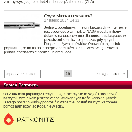
zmiany występujące u ludzi z chorobą Alzheimera (ChA).
Czym pisze astronauta?
27 lutego 2017, 14:33
Jedną z popularnych historii krążących w internecie
jest opowieść o tym, jak to NASA wydała miliony
dolarów na opracowanie długopisu działającego w
przestrzeni kosmicznej, podczas gdy sprytni
Rosjanie używali ołówków. Opowieść ta jest tak
popularna, że trafiła do jednego z odcinków serialu West Wing. Prawda
jednak jest znacznie bardziej interesująca.
…
15
…
« poprzednia strona
następna strona »
Zostań Patronem
Od 2006 roku popularyzujemy naukę. Chcemy się rozwijać i dostarczać
naszym Czytelnikom jeszcze więcej atrakcyjnych treści wysokiej jakości.
Dlatego postanowiliśmy poprosić o wsparcie. Zostań naszym Patronem i
pomóż nam rozwijać KopalnięWiedzy.