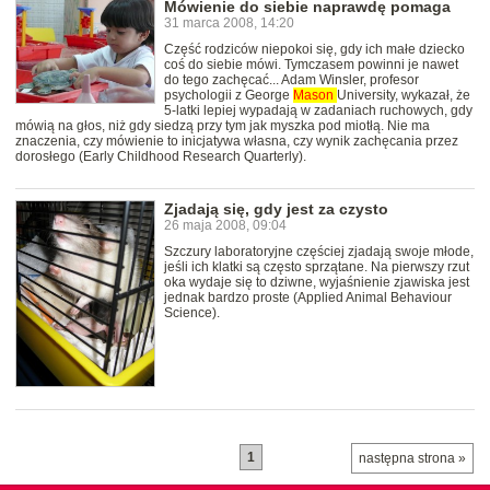
Mówienie do siebie naprawdę pomaga
31 marca 2008, 14:20
Część rodziców niepokoi się, gdy ich małe dziecko
coś do siebie mówi. Tymczasem powinni je nawet
do tego zachęcać... Adam Winsler, profesor
psychologii z George
Mason
University, wykazał, że
5-latki lepiej wypadają w zadaniach ruchowych, gdy
mówią na głos, niż gdy siedzą przy tym jak myszka pod miotłą. Nie ma
znaczenia, czy mówienie to inicjatywa własna, czy wynik zachęcania przez
dorosłego (Early Childhood Research Quarterly).
Zjadają się, gdy jest za czysto
26 maja 2008, 09:04
Szczury laboratoryjne częściej zjadają swoje młode,
jeśli ich klatki są często sprzątane. Na pierwszy rzut
oka wydaje się to dziwne, wyjaśnienie zjawiska jest
jednak bardzo proste (Applied Animal Behaviour
Science).
1
następna strona »