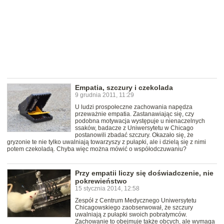
Empatia, szczury i czekolada
9 grudnia 2011, 11:29
U ludzi prospołeczne zachowania napędza
przeważnie empatia. Zastanawiając się, czy
podobna motywacja występuje u nienaczelnych
ssaków, badacze z Uniwersytetu w Chicago
postanowili zbadać szczury. Okazało się, że
gryzonie te nie tylko uwalniają towarzyszy z pułapki, ale i dzielą się z nimi
potem czekoladą. Chyba więc można mówić o współodczuwaniu?
Przy empatii liczy się doświadczenie, nie
pokrewieństwo
15 stycznia 2014, 12:58
Zespół z Centrum Medycznego Uniwersytetu
Chicagowskiego zaobserwował, że szczury
uwalniają z pułapki swoich pobratymców.
Zachowanie to obejmuje także obcych, ale wymaga