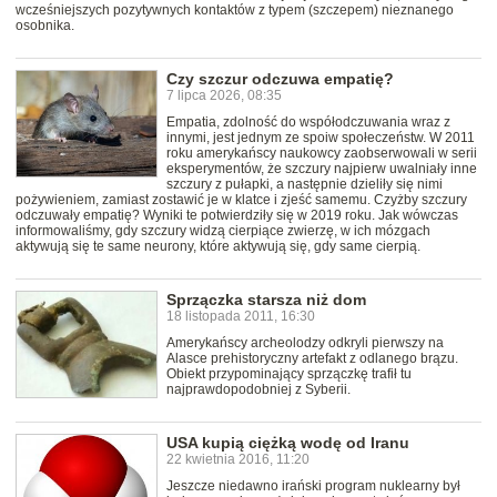
wcześniejszych pozytywnych kontaktów z typem (szczepem) nieznanego
osobnika.
Czy szczur odczuwa empatię?
7 lipca 2026, 08:35
Empatia, zdolność do współodczuwania wraz z
innymi, jest jednym ze spoiw społeczeństw. W 2011
roku amerykańscy naukowcy zaobserwowali w serii
eksperymentów, że szczury najpierw uwalniały inne
szczury z pułapki, a następnie dzieliły się nimi
pożywieniem, zamiast zostawić je w klatce i zjeść samemu. Czyżby szczury
odczuwały empatię? Wyniki te potwierdziły się w 2019 roku. Jak wówczas
informowaliśmy, gdy szczury widzą cierpiące zwierzę, w ich mózgach
aktywują się te same neurony, które aktywują się, gdy same cierpią.
Sprzączka starsza niż dom
18 listopada 2011, 16:30
Amerykańscy archeolodzy odkryli pierwszy na
Alasce prehistoryczny artefakt z odlanego brązu.
Obiekt przypominający sprzączkę trafił tu
najprawdopodobniej z Syberii.
USA kupią ciężką wodę od Iranu
22 kwietnia 2016, 11:20
Jeszcze niedawno irański program nuklearny był