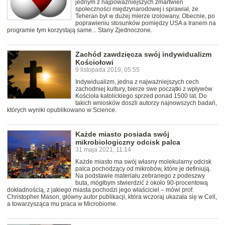
jednym z najpoważniejszych zmartwień
społeczności międzynarodowej i sprawiał, że
Teheran był w dużej mierze izolowany. Obecnie, po
poprawieniu stosunków pomiędzy USA a Iranem na
programie tym korzystają same... Stany Zjednoczone.
Zachód zawdzięcza swój indywidualizm
Kościołowi
9 listopada 2019, 05:55
Indywidualizm, jedna z najważniejszych cech
zachodniej kultury, bierze swe początki z wpływów
Kościoła katolickiego sprzed ponad 1500 lat. Do
takich wniosków doszli autorzy najnowszych badań,
których wyniki opublikowano w Science.
Każde miasto posiada swój
mikrobiologiczny odcisk palca
31 maja 2021, 11:14
Każde miasto ma swój własny molekularny odcisk
palca pochodzący od mikrobów, które je definiują.
Na podstawie materiału zebranego z podeszwy
buta, mógłbym stwierdzić z około 90-procentową
dokładnością, z jakiego miasta pochodzi jego właściciel – mówi prof.
Christopher Mason, główny autor publikacji, która wczoraj ukazała się w Cell,
a towarzysząca mu praca w Microbiome.