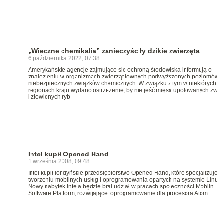
„Wieczne chemikalia” zanieczyściły dzikie zwierzęta
6 października 2022, 07:38
Amerykańskie agencje zajmujące się ochroną środowiska informują o
znalezieniu w organizmach zwierząt łownych podwyższonych poziomó
niebezpiecznych związków chemicznych. W związku z tym w niektórych
regionach kraju wydano ostrzeżenie, by nie jeść mięsa upolowanych zw
i złowionych ryb
Intel kupił Opened Hand
1 września 2008, 09:48
Intel kupił londyńskie przedsiębiorstwo Opened Hand, które specjalizuje
tworzeniu mobilnych usług i oprogramowania opartych na systemie Linu
Nowy nabytek Intela będzie brał udział w pracach społeczności Moblin
Software Platform, rozwijającej oprogramowanie dla procesora Atom.