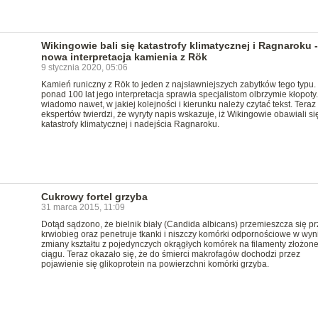
Wikingowie bali się katastrofy klimatycznej i Ragnaroku -
nowa interpretacja kamienia z Rök
9 stycznia 2020, 05:06
Kamień runiczny z Rök to jeden z najsławniejszych zabytków tego typu.
ponad 100 lat jego interpretacja sprawia specjalistom olbrzymie kłopoty.
wiadomo nawet, w jakiej kolejności i kierunku należy czytać tekst. Teraz
ekspertów twierdzi, że wyryty napis wskazuje, iż Wikingowie obawiali się
katastrofy klimatycznej i nadejścia Ragnaroku.
Cukrowy fortel grzyba
31 marca 2015, 11:09
Dotąd sądzono, że bielnik biały (Candida albicans) przemieszcza się pr
krwiobieg oraz penetruje tkanki i niszczy komórki odpornościowe w wyn
zmiany kształtu z pojedynczych okrągłych komórek na filamenty złożone
ciągu. Teraz okazało się, że do śmierci makrofagów dochodzi przez
pojawienie się glikoprotein na powierzchni komórki grzyba.