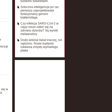
ludzkimi szkieletami
Sztuczna inteligencja po raz
pierwszy zaprojektowała
funkcjonalny genom
bakteriofaga
Czy infekcja SARS-CoV-2 w
ciąży może odbić się na
zdrowiu dziecka? Są wyniki
metaanalizy
w
Dodo widział świat inaczej, niż
sądzono. Nowe badanie
ierząt
odsłania zmysły wymarłego
ptaka
 się w
x.