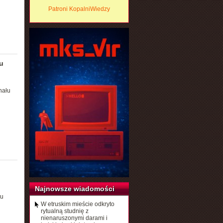
Patroni KopalniWiedzy
u
nału
Najnowsze wiadomości
łu
W etruskim mieście odkryto
rytualną studnię z
nienaruszonymi darami i