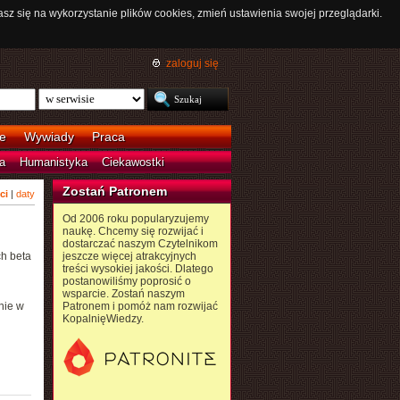
asz się na wykorzystanie plików cookies, zmień ustawienia swojej przeglądarki.
zaloguj się
e
Wywiady
Praca
a
Humanistyka
Ciekawostki
Zostań Patronem
ci
|
daty
Od 2006 roku popularyzujemy
naukę. Chcemy się rozwijać i
dostarczać naszym Czytelnikom
h beta
jeszcze więcej atrakcyjnych
treści wysokiej jakości. Dlatego
postanowiliśmy poprosić o
wsparcie. Zostań naszym
nie w
Patronem i pomóż nam rozwijać
KopalnięWiedzy.