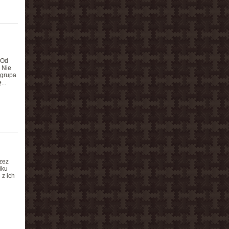
 Od
 Nie
 grupa
...
zez
iku
 z ich