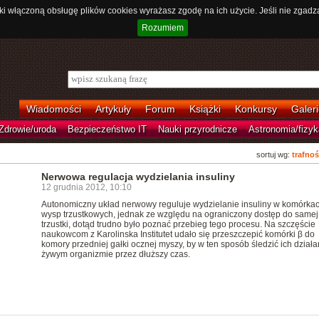
ki włączoną obsługę plików cookies wyrażasz zgodę na ich użycie. Jeśli nie zgadz
Rozumiem
Wiadomości
Artykuły
Forum
Książki
Konkursy
Galeri
Zdrowie/uroda
Bezpieczeństwo IT
Nauki przyrodnicze
Astronomia/fizyk
sortuj wg:
trafnoś
Nerwowa regulacja wydzielania insuliny
12 grudnia 2012, 10:10
Autonomiczny układ nerwowy reguluje wydzielanie insuliny w komórkac
wysp trzustkowych, jednak ze względu na ograniczony dostęp do samej
trzustki, dotąd trudno było poznać przebieg tego procesu. Na szczęście
naukowcom z Karolinska Institutet udało się przeszczepić komórki β do
komory przedniej gałki ocznej myszy, by w ten sposób śledzić ich działa
żywym organizmie przez dłuższy czas.