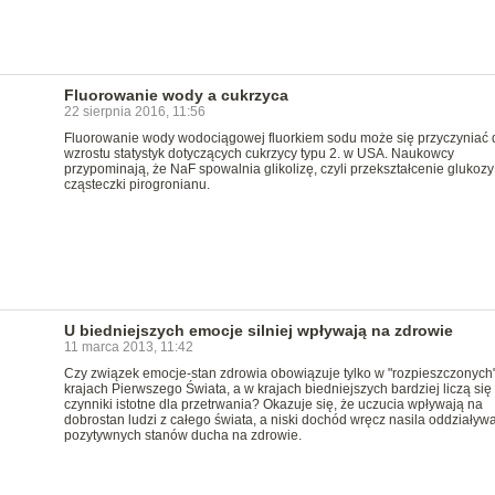
Fluorowanie wody a cukrzyca
22 sierpnia 2016, 11:56
Fluorowanie wody wodociągowej fluorkiem sodu może się przyczyniać 
wzrostu statystyk dotyczących cukrzycy typu 2. w USA. Naukowcy
przypominają, że NaF spowalnia glikolizę, czyli przekształcenie glukozy
cząsteczki pirogronianu.
U biedniejszych emocje silniej wpływają na zdrowie
11 marca 2013, 11:42
Czy związek emocje-stan zdrowia obowiązuje tylko w "rozpieszczonych
krajach Pierwszego Świata, a w krajach biedniejszych bardziej liczą się
czynniki istotne dla przetrwania? Okazuje się, że uczucia wpływają na
dobrostan ludzi z całego świata, a niski dochód wręcz nasila oddziaływ
pozytywnych stanów ducha na zdrowie.