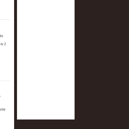
do
 w 2
"
anie