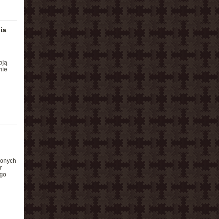
ia
oją
nie
zonych
r
ego