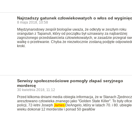
Najrzadszy gatunek człowiekowatych o włos od wyginięc
8 maja 2018, 10:58
Międzynarodowy zespół biologów uważa, że odkryty w zeszłym roku
orangutan z Tapanuli, który od początku był uznawany za najbardziej
zagrożonego przedstawiciela człowiekowatych, w zasadzie przegrał sw
walkę o przetrwanie. Chyba że niezwłocznie zostaną podjęte odpowied
kroki.
Serwisy społecznościowe pomogły złapać seryjnego
mordercę
30 kwietnia 2018, 11:12
Przed kilkoma dniami media obiegła informacja, że w Stanach Zjednoc
aresztowano człowieka znanego jako "Golden State Killer". To były ofice
policji, 72-letni Joseph
James
DeAngelo, który w latach 70. i 80. ubiegł
wieku dokonał 12 morderstw i ponad 50 gwałtów