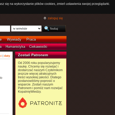
asz się na wykorzystanie plików cookies, zmień ustawienia swojej przeglądarki.
zaloguj się
e
Wywiady
Praca
a
Humanistyka
Ciekawostki
Zostań Patronem
ci
|
daty
Od 2006 roku popularyzujemy
naukę. Chcemy się rozwijać i
dostarczać naszym Czytelnikom
jeszcze więcej atrakcyjnych
treści wysokiej jakości. Dlatego
do
postanowiliśmy poprosić o
wsparcie. Zostań naszym
Patronem i pomóż nam rozwijać
KopalnięWiedzy.