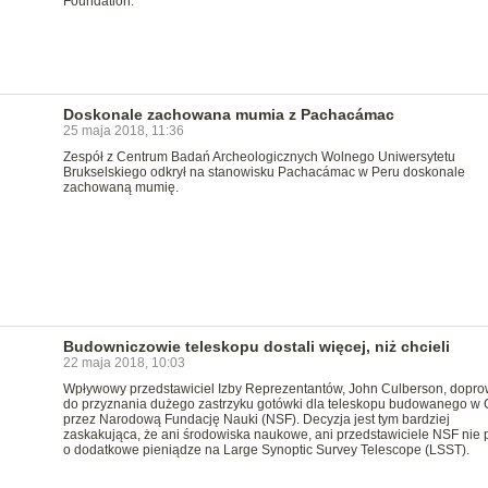
Foundation.
Doskonale zachowana mumia z Pachacámac
25 maja 2018, 11:36
Zespół z Centrum Badań Archeologicznych Wolnego Uniwersytetu
Brukselskiego odkrył na stanowisku Pachacámac w Peru doskonale
zachowaną mumię.
Budowniczowie teleskopu dostali więcej, niż chcieli
22 maja 2018, 10:03
Wpływowy przedstawiciel Izby Reprezentantów, John Culberson, dopro
do przyznania dużego zastrzyku gotówki dla teleskopu budowanego w 
przez Narodową Fundację Nauki (NSF). Decyzja jest tym bardziej
zaskakująca, że ani środowiska naukowe, ani przedstawiciele NSF nie p
o dodatkowe pieniądze na Large Synoptic Survey Telescope (LSST).