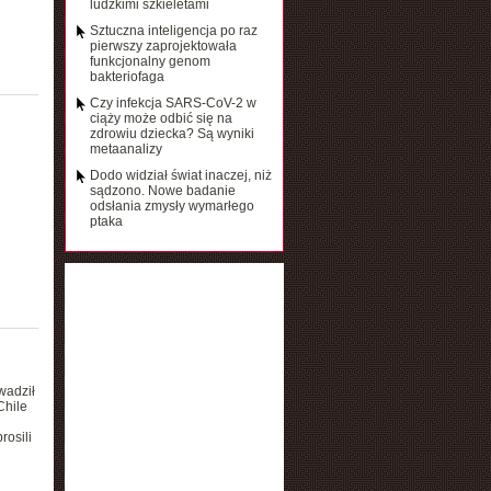
ludzkimi szkieletami
Sztuczna inteligencja po raz
pierwszy zaprojektowała
funkcjonalny genom
bakteriofaga
Czy infekcja SARS-CoV-2 w
ciąży może odbić się na
zdrowiu dziecka? Są wyniki
metaanalizy
Dodo widział świat inaczej, niż
sądzono. Nowe badanie
odsłania zmysły wymarłego
ptaka
wadził
Chile
rosili