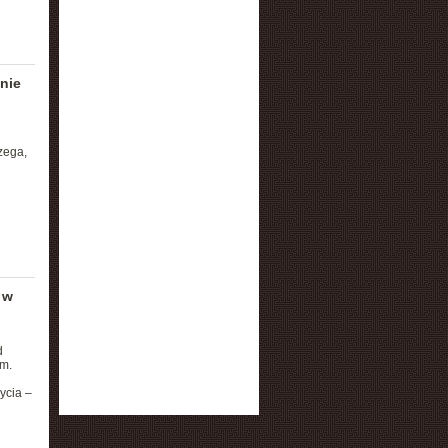
nie
zega,
 w
d
m.
ycia –