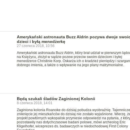
Amerykański astronauta Buzz Aldrin pozywa dwoje swoi
dzieci i byłą menedżerkę
27 czerwca 2018, 10:56
Amerykański astronauta Buzz Aldrin, który brał udział w pierwszym ląd
na Księżycu, złożył w sądzie pozew przeciw swoim dzieciom i byłej
menedżerce Christinie Korp. Oskarża ich o kradzież pieniędzy i szargan
dobrego imienia, a także o wpływanie na jego plany matrymonialne.
Będą szukali śladów Zaginionej Kolonii
8 czerwca 2018, 14:01
Zaginiona kolonia Roanoke do dzisiaj pobudza wyobraźnię. Tajemnicz
zniknięcie jej mieszkańców do dzisiaj nie zostało wyjaśnione. Wierzę, ż
projekt powtórnych wykopalisk przyniesie odpowiedzi na pytania, z któr
pozostawiły nas dotychczasowe badani polowe, mówi archeolog Eric
Kligelhofer, wiceprezes ds. badawczych w niedochodowej First Colony