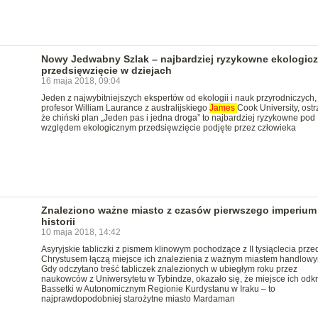
Nowy Jedwabny Szlak – najbardziej ryzykowne ekologicz
przedsięwzięcie w dziejach
16 maja 2018, 09:04
Jeden z najwybitniejszych ekspertów od ekologii i nauk przyrodniczych,
profesor William Laurance z australijskiego
James
Cook University, ostr
że chiński plan „Jeden pas i jedna droga” to najbardziej ryzykowne pod
względem ekologicznym przedsięwzięcie podjęte przez człowieka
Znaleziono ważne miasto z czasów pierwszego imperium
historii
10 maja 2018, 14:42
Asyryjskie tabliczki z pismem klinowym pochodzące z II tysiąclecia prze
Chrystusem łączą miejsce ich znalezienia z ważnym miastem handlowy
Gdy odczytano treść tabliczek znalezionych w ubiegłym roku przez
naukowców z Uniwersytetu w Tybindze, okazało się, że miejsce ich odkr
Bassetki w Autonomicznym Regionie Kurdystanu w Iraku – to
najprawdopodobniej starożytne miasto Mardaman