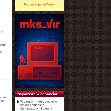
Patroni KopalniWiedzy
ch
owaniu
ie
Najnowsze wiadomości
e
e nasz
ymi
W etruskim mieście odkryto
rytualną studnię z
nienaruszonymi darami i