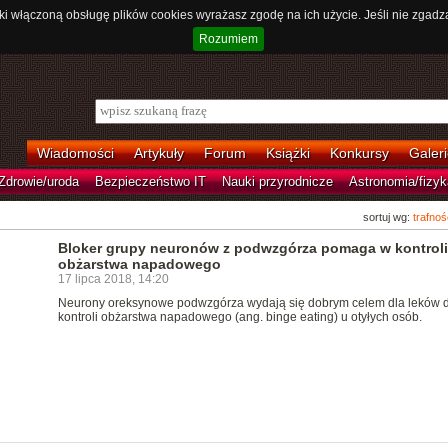
ki włączoną obsługę plików cookies wyrażasz zgodę na ich użycie. Jeśli nie zgadz
Rozumiem
Wiadomości
Artykuły
Forum
Książki
Konkursy
Galeri
Zdrowie/uroda
Bezpieczeństwo IT
Nauki przyrodnicze
Astronomia/fizyk
sortuj wg:
trafnoś
Bloker grupy neuronów z podwzgórza pomaga w kontroli
obżarstwa napadowego
17 lipca 2018, 14:20
Neurony oreksynowe podwzgórza wydają się dobrym celem dla leków 
kontroli obżarstwa napadowego (ang. binge eating) u otyłych osób.